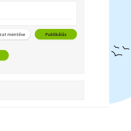
zat mentése
Publikálás