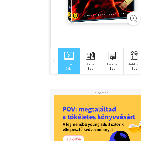
Film
Könyv
E-könyv
Antikvár
1 db
3 db
1 db
6 db