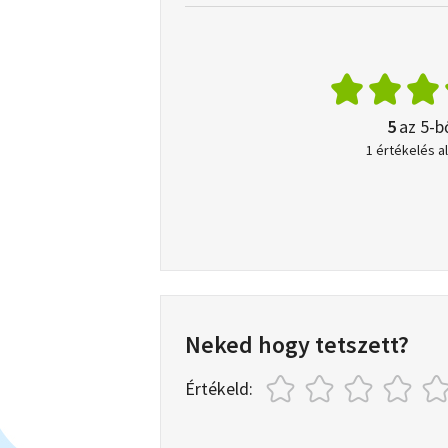
5
az 5-b
1 értékelés a
Neked hogy tetszett?
Értékeld: