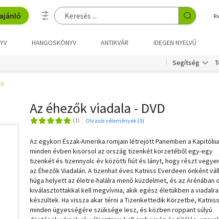
ajánló
R
YV
HANGOSKÖNYV
ANTIKVÁR
IDEGEN NYELVŰ
T
Segítség
sy
Az éhezők viadala - DVD
Olvasói vélemények (0)
Az egykori Észak-Amerika romjain létrejött Panemben a Kapitóli
minden évben kisorsol az ország tizenkét körzetéből egy-egy
tizenkét és tizennyolc év közötti fiút és lányt, hogy részt vegy
az Éhezők Viadalán. A tizenhat éves Katniss Everdeen önként váll
húga helyett az életre-halálra menő küzdelmet, és az Arénában 
kiválasztottakkal kell megvívnia, akik egész életükben a viadalra
készültek. Ha vissza akar térni a Tizenkettedik Körzetbe, Katnis
minden ügyességére szüksége lesz, és közben roppant súlyú