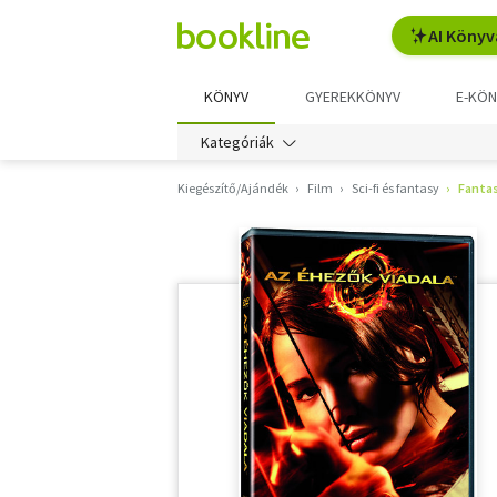
AI Könyv
KÖNYV
GYEREKKÖNYV
E-KÖN
Kategóriák
Kiegészítő/Ajándék
Film
Sci-fi és fantasy
Fanta