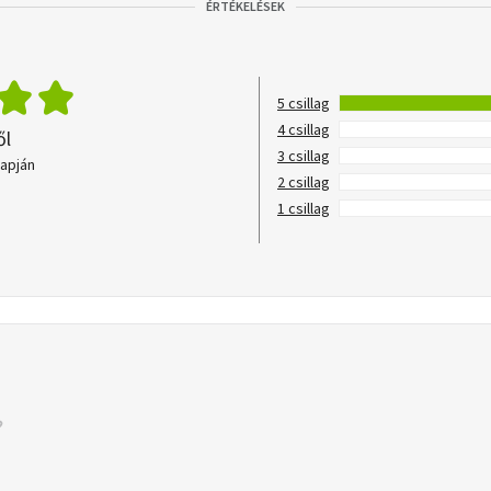
ÉRTÉKELÉSEK
5 csillag
4 csillag
ől
3 csillag
lapján
2 csillag
1 csillag