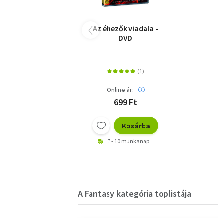
Az éhezők viadala -
DVD
Online ár:
699 Ft
Kosárba
7 - 10 munkanap
A Fantasy kategória toplistája