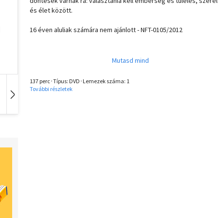
döntések várnak rá: választania kell emberség és túlélés, szere
és élet között.
16 éven aluliak számára nem ajánlott - NFT-0105/2012
137 perc･Típus: DVD･Lemezek száma: 1
További részletek
Idegen nyelvű
Hangoskönyv
Zene