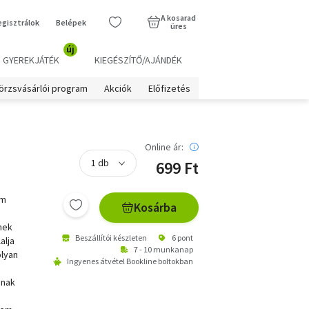
A kosarad
egisztrálok
Belépek
üres
új
GYEREKJÁTÉK
KIEGÉSZÍTŐ/AJÁNDÉK
örzsvásárlói program
Akciók
Előfizetés
Online ár:
699 Ft
um
Kosárba
enek
Beszállítói készleten
6 pont
alja
7 - 10 munkanap
olyan
Ingyenes átvétel Bookline boltokban
snak