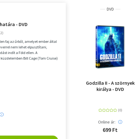
DVD
 határa - DVD
len faj az űrből, amelyet ember által
yverrel nem lehet elpusztítani,
ást indít a Föld ellen. A
 küzdelemben Bill Cage (Tom Cruise)
vet...
Godzilla II - A szörnyek
királya - DVD
Online ár:
699 Ft