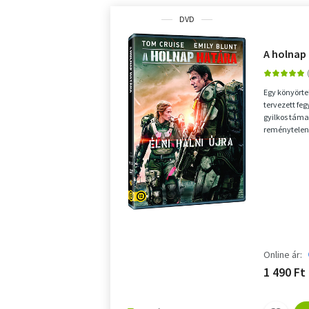
DVD
A holnap
Egy könyörte
tervezett feg
gyilkos támad
reménytelen
katonát is be
Online ár:
1 490 Ft