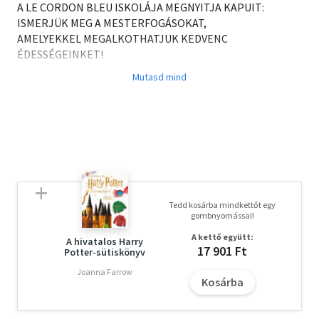
A LE CORDON BLEU ISKOLÁJA MEGNYITJA KAPUIT:
ISMERJÜK MEG A MESTERFOGÁSOKAT,
AMELYEKKEL MEGALKOTHATJUK KEDVENC
ÉDESSÉGEINKET!
* Klasszikus, tájjellegű, nemzetközi és modern receptek,
csökkentett cukortartalmú csemegék, valamint
cukrászműremekek a jeles alkalmakra!
* Az alapvető technikák pontos leírása egy teljes
fejezetben, hogy elsajátítsuk a nélkülözhetetlen szakmai
fortélyokat: cukorfőzés, csokoládé temperálása,
marcipán vagy praliné készítése...
Tedd kosárba mindkettőt egy
gombnyomással!
* Részletes útmutató lépésről lépésre a legegyszerűbb és
A kettő együtt:
a legbonyolultabb receptekhez.
A hivatalos Harry
17 901 Ft
Potter-sütiskönyv
320 FÁZISFOTÓ
Joanna Farrow
Kosárba