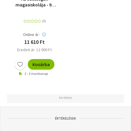
magasiskolája - 90
legendás francia és
nemzetközi recept
Online ár:
11 610 Ft
Eredeti ár: 12 900 Ft
Kosárba
2 - 3 munkanap
ÉRTÉKELÉSEK