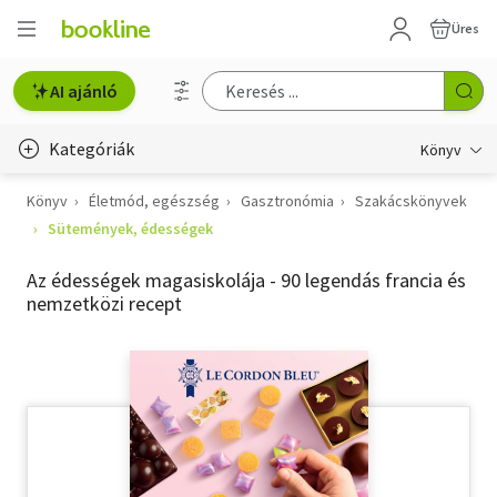
Üres
AI ajánló
Kategóriák
Könyv
Könyv
Életmód, egészség
Gasztronómia
Szakácskönyvek
Életmód, egészség
Sütemények, édességek
Erotika
Az édességek magasiskolája - 90 legendás francia és
Gyermek- és ifjúsági
nemzetközi recept
Hobbi, szabadidő
Irodalom
Művészet
Szakkönyv