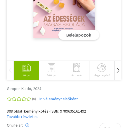
Szótár, nyelvkönyv
Tankönyv, segédkönyv
Társadalomtudomány
Belelapozok
Természettudomány
Történelem
Vallás
Könyv
E-könyv
Antikvár
Idegen nyelvű
Hangos
Geopen Kiadó, 2024
Írj véleményt elsőként!
308 oldal･kemény kötés･ISBN:
9789635161492
További részletek
Online ár: