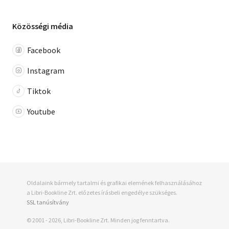
Közösségi média
Facebook
Instagram
Tiktok
Youtube
Oldalaink bármely tartalmi és grafikai elemének felhasználásához
a Libri-Bookline Zrt. előzetes írásbeli engedélye szükséges.
SSL tanúsítvány
© 2001 - 2026, Libri-Bookline Zrt. Minden jog fenntartva.