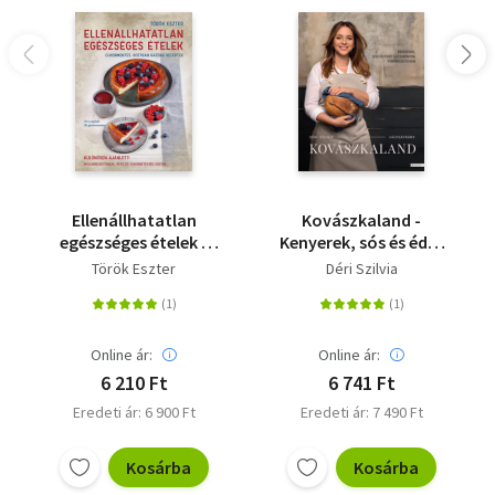
Ellenállhatatlan
Kovászkaland -
egészséges ételek -
Kenyerek, sós és édes
Cukormentes, rostban
sütemények
Török Eszter
Déri Szilvia
gazdag receptek
természetesen
Online ár:
Online ár:
6 210 Ft
6 741 Ft
Eredeti ár: 6 900 Ft
Eredeti ár: 7 490 Ft
Kosárba
Kosárba