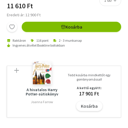
11 610 Ft
Eredeti ár: 12 900 Ft
Kosárba
Raktáron
116 pont
2 - 3 munkanap
Ingyenes átvétel Bookline boltokban
Tedd kosárba mindkettőt egy
gombnyomással!
A kettő együtt:
A hivatalos Harry
17 901 Ft
Potter-sütiskönyv
Joanna Farrow
Kosárba