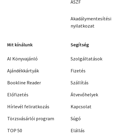
ÁSZF
Akadálymentesítési
nyilatkozat
Mit kínálunk
Segítség
AI Könyvajánló
Szolgáltatások
Ajándékkártyák
Fizetés
Bookline Reader
Szállítás
Előfizetés
Átvevőhelyek
Hírlevél feliratkozás
Kapcsolat
Törzsvásárlói program
Súgó
TOP 50
Elállás