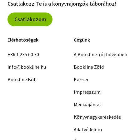
Csatlakozz Te is a könyvrajongók táborához!
Csatlakozom
Elérhetőségek
Cégünk
+36 1 235 60 70
A Bookline-ról bővebben
info@bookline.hu
Bookline Zöld
Bookline Bolt
Karrier
Impresszum
Médiaajánlat
Könyvnagykereskedés
Adatvédelem