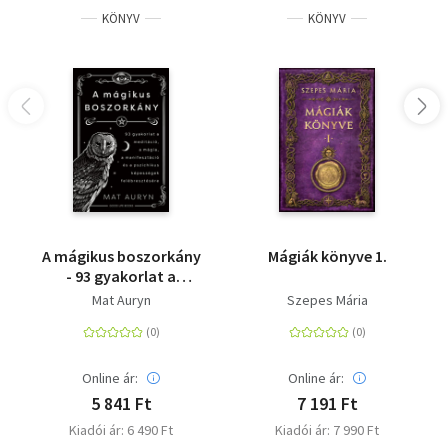
KÖNYV
KÖNYV
A mágikus boszorkány
Mágiák könyve 1.
- 93 gyakorlat a
meditáció, mágia,
Mat Auryn
Szepes Mária
manifesztáció és a
pszichikus képességek
felébresztésére
Online ár:
Online ár:
5 841 Ft
7 191 Ft
Kiadói ár: 6 490 Ft
Kiadói ár: 7 990 Ft