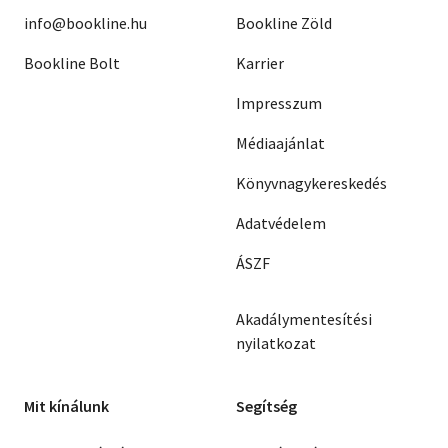
info@bookline.hu
Bookline Zöld
Bookline Bolt
Karrier
Impresszum
Médiaajánlat
Könyvnagykereskedés
Adatvédelem
ÁSZF
Akadálymentesítési
nyilatkozat
Mit kínálunk
Segítség