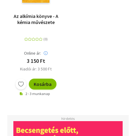
Az alkímia könyve - A
kémia művészete
Online ár:
3 150 Ft
Kiadói ár: 3 500 Ft
Kosárba
2 - 3 munkanap