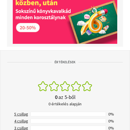
ÉRTÉKELÉSEK
0
az 5-ből
0 értékelés alapján
5 csillag
0%
4 csillag
0%
3 csillag
0%