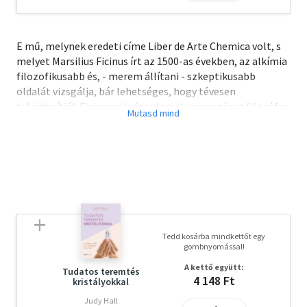
E mű, melynek eredeti címe Liber de Arte Chemica volt, s
melyet Marsilius Ficinus írt az 1500-as években, az alkímia
filozofikusabb és, - merem állítani - szkeptikusabb
oldalát vizsgálja, bár lehetséges, hogy tévesen
tulajdonítják Ficinusnak, és valamely reneszánsz filozófus
műve. Nem csupán az arany keletkezéséről és annak
alkímiai alapanyagairól (főképp a higanyról és a kénről)
tartalmaz rövid fejezeteket, hanem meglehetősen
hosszú fejtegetésekbe bocsátkozik a babonás okkult
gyakorlatok kártékonyságáról is, minthogy ezek idegenek
magától az alkímia korai tudományos elveitől.
A mű a középkori alkímiai irodalom remekei közé tartozik.
Tedd kosárba mindkettőt egy
gombnyomással!
A kettő együtt:
Tudatos teremtés
4 148 Ft
kristályokkal
Judy Hall