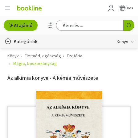
Üres
AI ajánló
Kategóriák
Könyv
Könyv
Életmód, egészség
Ezotéria
Életmód, egészség
Mágia, boszorkányság
Erotika
Az alkímia könyve - A kémia művészete
Gyermek- és ifjúsági
Hobbi, szabadidő
Irodalom
Művészet
Szakkönyv