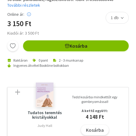
További részletek
Online ár:
3 150 Ft
Kiadói ár: 3 500 Ft
Kosárba
Raktáron
0 pont
2 - 3 munkanap
Ingyenes átvétel Bookline boltokban
Tedd kosárba mindkettőt egy
gombnyomással!
A kettő együtt:
Tudatos teremtés
4 148 Ft
kristályokkal
Judy Hall
Kosárba