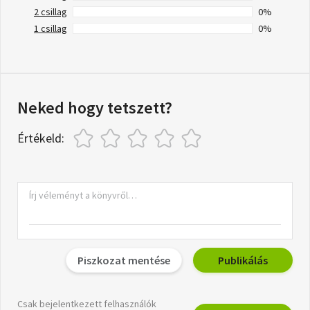
2 csillag
0%
1 csillag
0%
Neked hogy tetszett?
Értékeld:
Piszkozat mentése
Publikálás
Csak bejelentkezett felhasználók