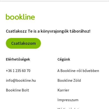
Csatlakozz Te is a könyvrajongók táborához!
Csatlakozom
Elérhetőségek
Cégünk
+36 1 235 60 70
A Bookline-ról bővebben
info@bookline.hu
Bookline Zöld
Bookline Bolt
Karrier
Impresszum