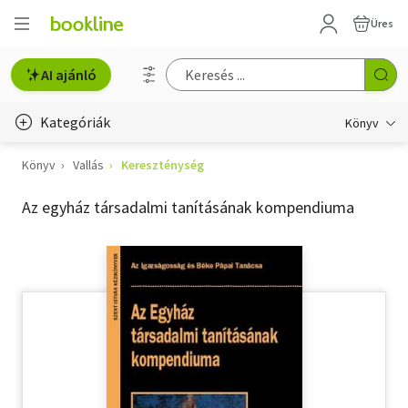
Üres
AI ajánló
Kategóriák
Könyv
Könyv
Vallás
Kereszténység
Életmód, egészség
Az egyház társadalmi tanításának kompendiuma
Erotika
Gyermek- és ifjúsági
Hobbi, szabadidő
Irodalom
Művészet
Szakkönyv