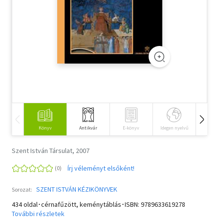
Szótár, nyelvkönyv
Tankönyv, segédkönyv
Társadalomtudomány
Természettudomány
Történelem
Vallás
Könyv
Antikvár
E-könyv
Idegen nyelvű
Hangos
Szent István Társulat, 2007
Írj véleményt elsőként!
SZENT ISTVÁN KÉZIKÖNYVEK
Sorozat:
434 oldal･cérnafűzött, keménytáblás･ISBN:
9789633619278
További részletek