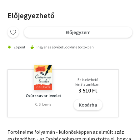
Előjegyezhető
Előjegyzem
26 pont
Ingyenes átvétel Bookline boltokban
Ez is elérhető
kínálatunkban:
3 510 Ft
Csűrcsavar levelei
Kosárba
C. S. Lewis
Történelme folyamán - különösképpen az elmúlt száz
esztendőben - az Egyház sohasem mulasztotta el, hogy a