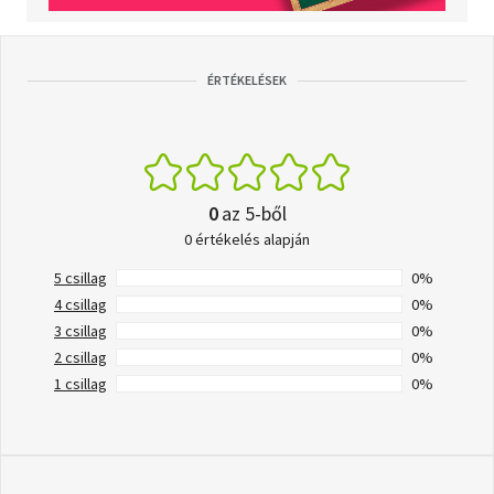
ÉRTÉKELÉSEK
0
az 5-ből
0 értékelés alapján
5 csillag
0%
4 csillag
0%
3 csillag
0%
2 csillag
0%
1 csillag
0%