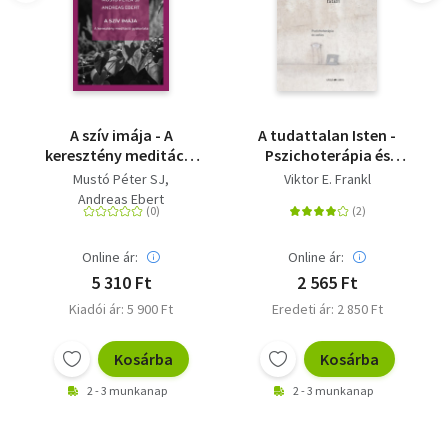
A szív imája - A
A tudattalan Isten -
keresztény meditáció
Pszichoterápia és
gyakorlata
vallás
Mustó Péter SJ
Viktor E. Frankl
Andreas Ebert
Online ár:
Online ár:
5 310 Ft
2 565 Ft
Kiadói ár: 5 900 Ft
Eredeti ár: 2 850 Ft
Kosárba
Kosárba
2 - 3 munkanap
2 - 3 munkanap