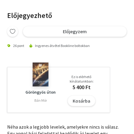
Előjegyezhető
Előjegyzem
26 pont
Ingyenes átvétel Bookline boltokban
Ez is elérhető
kínálatunkban:
5 400 Ft
Göröngyös úton
Kosárba
Bán Mór
Néha azok a legjobb levelek, amelyekre nincs is válasz.
Egy angol házi feladattal kezdődik: írj levelet egy