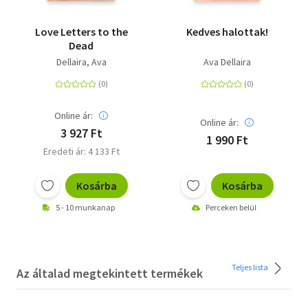
Love Letters to the
Kedves halottak!
Dead
Dellaira, Ava
Ava Dellaira
Online ár:
Online ár:
3 927 Ft
1 990 Ft
Eredeti ár: 4 133 Ft
Kosárba
Kosárba
5 - 10 munkanap
Perceken belül
Teljes lista
Az általad megtekintett termékek