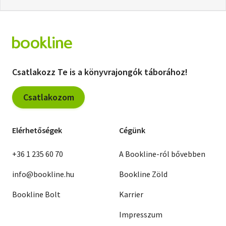
Csatlakozz Te is a könyvrajongók táborához!
Csatlakozom
Elérhetőségek
Cégünk
+36 1 235 60 70
A Bookline-ról bővebben
info@bookline.hu
Bookline Zöld
Bookline Bolt
Karrier
Impresszum