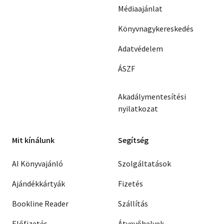
Médiaajánlat
Könyvnagykereskedés
Adatvédelem
ÁSZF
Akadálymentesítési
nyilatkozat
Mit kínálunk
Segítség
AI Könyvajánló
Szolgáltatások
Ajándékkártyák
Fizetés
Bookline Reader
Szállítás
Előfizetés
Átvevőhelyek