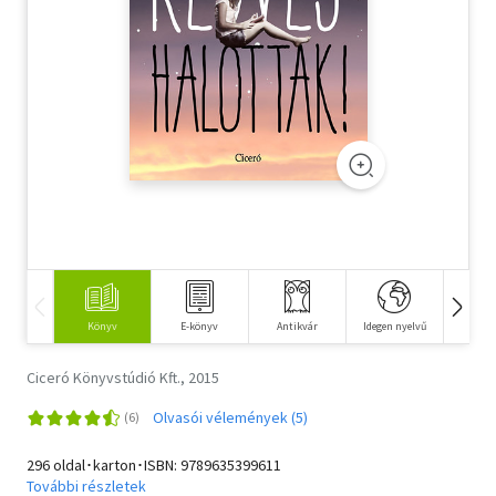
Szótár, nyelvkönyv
Tankönyv, segédkönyv
Társadalomtudomány
Természettudomány
Történelem
Vallás
Könyv
E-könyv
Antikvár
Idegen nyelvű
Hangos
Ciceró Könyvstúdió Kft., 2015
Olvasói vélemények (5)
296 oldal･karton･ISBN:
9789635399611
További részletek