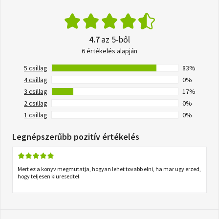
4.7
az 5-ből
6 értékelés alapján
5 csillag
83%
4 csillag
0%
3 csillag
17%
2 csillag
0%
1 csillag
0%
Legnépszerűbb pozitív értékelés
Mert ez a konyv megmutatja, hogyan lehet tovabb elni, ha mar ugy erzed,
hogy teljesen kiuresedtel.