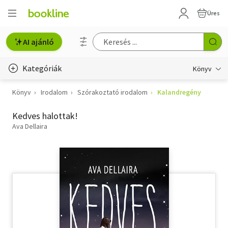
Üres
AI ajánló
Kategóriák
Könyv
Könyv
Irodalom
Szórakoztató irodalom
Kalandregény
Életmód, egészség
Kedves halottak!
Erotika
Ava Dellaira
Gyermek- és ifjúsági
Hobbi, szabadidő
Irodalom
Művészet
Szakkönyv