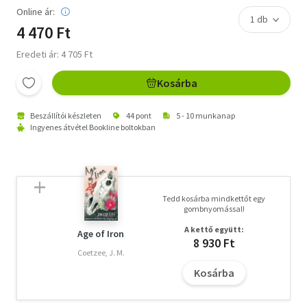
Online ár:
4 470 Ft
Eredeti ár: 4 705 Ft
Kosárba
Beszállítói készleten
44 pont
5 - 10 munkanap
Ingyenes átvétel Bookline boltokban
Tedd kosárba mindkettőt egy
gombnyomással!
A kettő együtt:
Age of Iron
8 930 Ft
Coetzee, J. M.
Kosárba