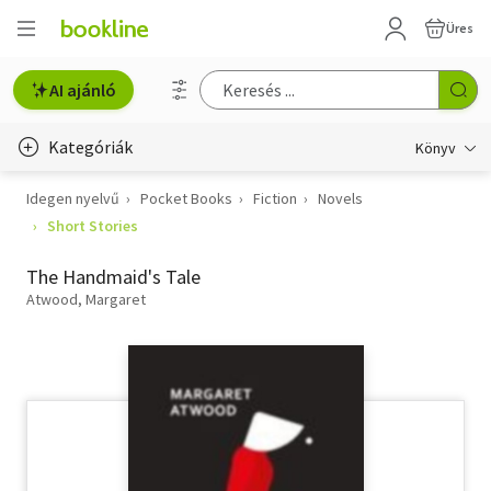
Üres
AI ajánló
Kategóriák
Könyv
Idegen nyelvű
Pocket Books
Fiction
Novels
Életmód, egészség
Short Stories
Erotika
The Handmaid's Tale
Gyermek- és ifjúsági
Atwood, Margaret
Hobbi, szabadidő
Irodalom
Művészet
Szakkönyv