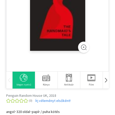
Szótár, nyelvkönyv
Tankönyv, segédkönyv
Társadalomtudomány
Természettudomány
Történelem
Vallás
Idegen nyelvű
Könyv
Antikvár
Film
E-kö
Penguin Random House UK, 2018
Írj véleményt elsőként!
angol･320 oldal･papír / puha kötés