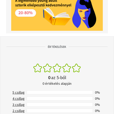
ÉRTÉKELÉSEK
0
az 5-ből
0 értékelés alapján
5 csillag
0%
4 csillag
0%
3 csillag
0%
2 csillag
0%