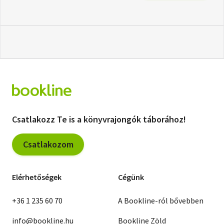
Csatlakozz Te is a könyvrajongók táborához!
Csatlakozom
Elérhetőségek
Cégünk
+36 1 235 60 70
A Bookline-ról bővebben
info@bookline.hu
Bookline Zöld