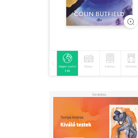
Idegen nyelvű
Könyv
E-könyv
Antikvár
1 db