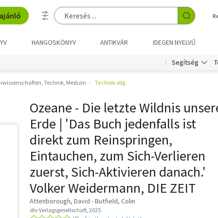
ajánló
R
YV
HANGOSKÖNYV
ANTIKVÁR
IDEGEN NYELVŰ
T
Segítség
rwissenschaften, Technik, Medizin
Technik allg.
Ozeane - Die letzte Wildnis unser
Erde | 'Das Buch jedenfalls ist
direkt zum Reinspringen,
Eintauchen, zum Sich-Verlieren
zuerst, Sich-Aktivieren danach.'
Volker Weidermann, DIE ZEIT
Attenborough, David - Butfield, Colin
dtv Verlagsgesellschaft, 2025