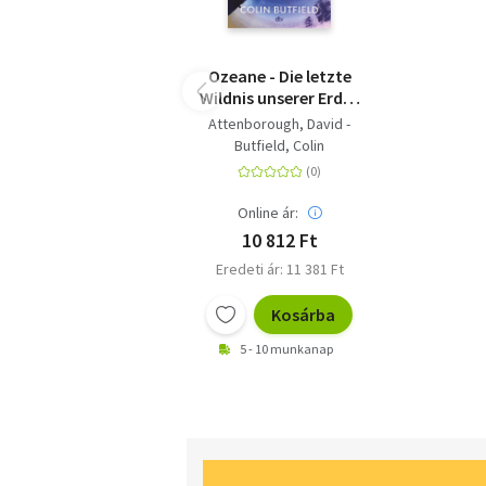
Ozeane - Die letzte
Wildnis unserer Erde |
'Das Buch jedenfalls ist
Attenborough, David -
direkt zum
Butfield, Colin
Reinspringen,
Eintauchen, zum Sich-
Verlieren zuerst, Sich-
Online ár:
Aktivieren danach.'
10 812 Ft
Volker Weidermann,
Eredeti ár: 11 381 Ft
DIE ZEIT
Kosárba
5 - 10 munkanap