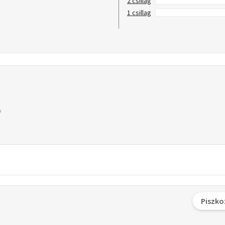
2 csillag
1 csillag
Piszko