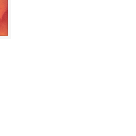
- Das umfassendste und profundeste Buch zu unseren
Ozeanen- Opulent ausgestattet mit zahlreichen
Illustrationen und Farbbildern- Ein Weckruf zum Schu
der letzten großen Wildnis unseres Planeten
- Erscheinen im Mai 2025 anlässlich zu Sir David
Attenboroughs 99. Geburtstag