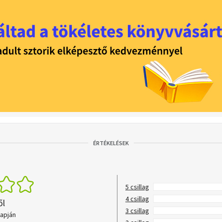
ÉRTÉKELÉSEK
5 csillag
4 csillag
ől
3 csillag
lapján