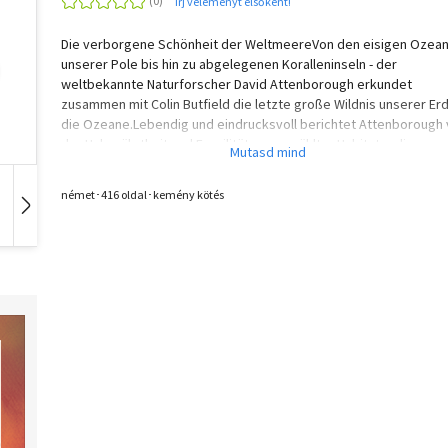
Írj véleményt elsőként!
Die verborgene Schönheit der WeltmeereVon den eisigen Ozea
unserer Pole bis hin zu abgelegenen Koralleninseln - der
weltbekannte Naturforscher David Attenborough erkundet
zusammen mit Colin Butfield die letzte große Wildnis unserer Erd
die Ozeane.Lebendig und eindrucksvoll berichtet Attenborough
der Unberührtheit und Fragilität ausgewählter Habitate, die
faszinierende Tier- und Pflanzenarten beheimaten, den großarti
Entdeckungen mutiger Meeresforscher vergangener Jahre und 
német･416 oldal･kemény kötés
Versuchen modernster Wissenschaft, die verborgene Welt unter
Hangoskönyv
Film
Zene
Wasser genauer zu erforschen. Dabei wird offenbar: Die Ozeane,
gefährdet sie heute sind, besitzen eine beachtliche Resilienz, d
derer wir wieder eine Meereswelt voller Leben haben könnten - 
müssen nur handeln.'David Attenborough ist Pionier, Vorbild und 
der wichtigsten globalen Stimmen für den Erhalt unserer
Lebensgrundlagen. In all seinen Werken spürt man die tiefe Liebe
das Verständnis und die Verletzlichkeit der Natur. Jeder, der in
dieses wichtige Buch eintaucht, taucht positiv verändert wieder
auf!'
Dr. Eckart v. Hirschhausen, Arzt und Autor von Der Pinguin, der fl
lernte