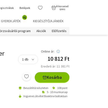
A kosarad
egisztrálok
Belépek
üres
új
GYEREKJÁTÉK
KIEGÉSZÍTŐ/AJÁNDÉK
örzsvásárlói program
Akciók
Előfizetés
er
Online ár:
10 812 Ft
Eredeti ár: 11 381 Ft
Kosárba
Beszállítói készleten
108 pont
5 - 10 munkanap
Ingyenes átvétel Bookline boltokban