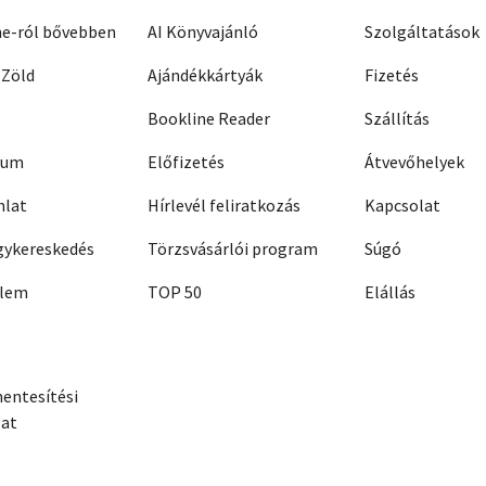
ne-ról bővebben
AI Könyvajánló
Szolgáltatások
 Zöld
Ajándékkártyák
Fizetés
Bookline Reader
Szállítás
zum
Előfizetés
Átvevőhelyek
nlat
Hírlevél feliratkozás
Kapcsolat
ykereskedés
Törzsvásárlói program
Súgó
elem
TOP 50
Elállás
entesítési
zat