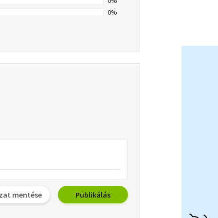
0%
0%
zat mentése
Publikálás