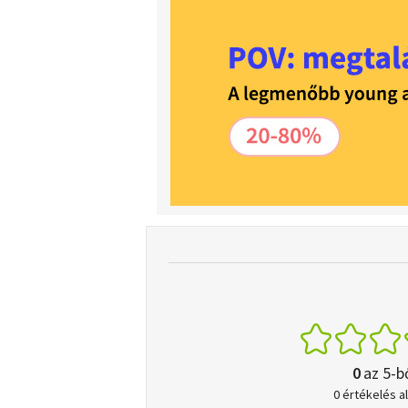
0
az 5-b
0 értékelés a