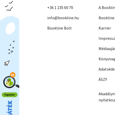
+36 1 235 60 70
A Bookli
info@bookline.hu
Bookline
Bookline Bolt
Karrier
Impress
Médiaajá
Könyvnag
Adatvéd
ÁSZF
Akadálym
nyilatko