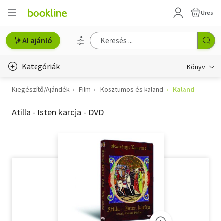
Üres
AI ajánló
Kategóriák
Könyv
Kiegészítő/Ajándék
Film
Kosztümös és kaland
Kaland
Életmód, egészség
Atilla - Isten kardja - DVD
Erotika
Gyermek- és ifjúsági
Hobbi, szabadidő
Irodalom
Művészet
Szakkönyv