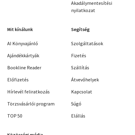
Akadálymentesítési
nyilatkozat
Mit kínálunk
Segítség
AI Könyvajánló
Szolgáltatások
Ajándékkártyák
Fizetés
Bookline Reader
Szállítás
Előfizetés
Átvevőhelyek
Hírlevél feliratkozás
Kapcsolat
Törzsvásárlói program
Súgó
TOP 50
Elállás
Közösségi média