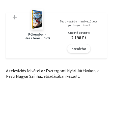
Tedd kosárba mindkettőt egy
gombnyomással!
A kettő együtt:
Pókember -
2 198 Ft
Hazatérés - DVD
Kosárba
A televizíós felvétel az Esztergomi Nyári Játékokon, a
Pesti Magyar Színház előadásában készült.