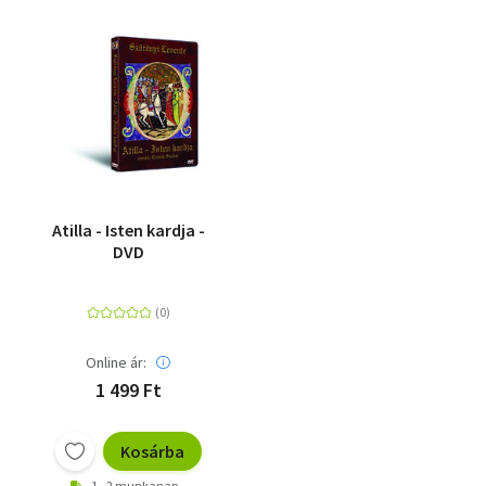
Atilla - Isten kardja -
DVD
Online ár:
1 499 Ft
Kosárba
1 - 2 munkanap