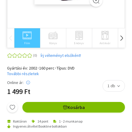
Szótár, nyelvkönyv
Tankönyv, segédkönyv
Társadalomtudomány
Film
Könyv
E-könyv
Antikvár
Idegen 
Természettudomány
Írj véleményt elsőként!
Történelem
Gyártási év: 2002･160 perc･Típus: DVD
Vallás
További részletek
Online ár:
1 499 Ft
Kosárba
Raktáron
14 pont
1 - 2 munkanap
Ingyenes átvétel Bookline boltokban