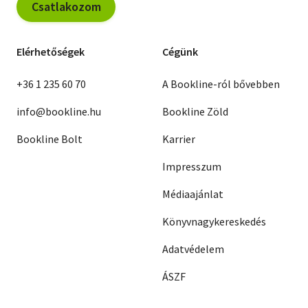
Csatlakozom
Elérhetőségek
Cégünk
+36 1 235 60 70
A Bookline-ról bővebben
info@bookline.hu
Bookline Zöld
Bookline Bolt
Karrier
Impresszum
Médiaajánlat
Könyvnagykereskedés
Adatvédelem
ÁSZF