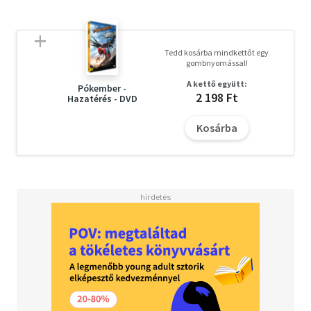
Tedd kosárba mindkettőt egy
gombnyomással!
A kettő együtt:
Pókember -
2 198 Ft
Hazatérés - DVD
Kosárba