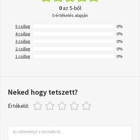
0
az 5-ből
0 értékelés alapján
5 csillag
0%
4 csillag
0%
3 csillag
0%
2 csillag
0%
1 csillag
0%
Neked hogy tetszett?
Értékeld: