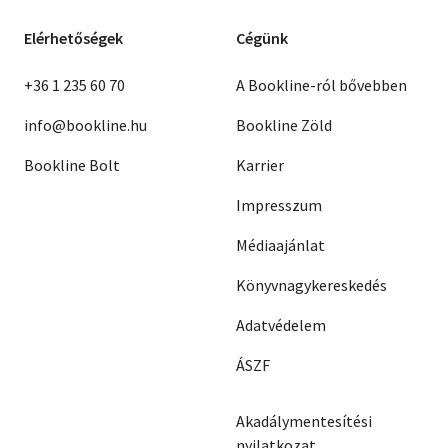
Elérhetőségek
Cégünk
+36 1 235 60 70
A Bookline-ról bővebben
info@bookline.hu
Bookline Zöld
Bookline Bolt
Karrier
Impresszum
Médiaajánlat
Könyvnagykereskedés
Adatvédelem
ÁSZF
Akadálymentesítési
nyilatkozat