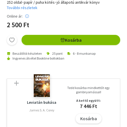
252 oldal･papír / puha kötés･jó állapotú antikvár könyv
További részletek
Online ár:
2 500 Ft
Kosárba
Beszállítói készleten
25 pont
6 - 8 munkanap
Ingyenes átvétel Bookline boltokban
Tedd kosárba mindkettőt egy
gombnyomással!
A kettő együtt:
Leviatán bukása
7 446 Ft
James S. A. Corey
Kosárba