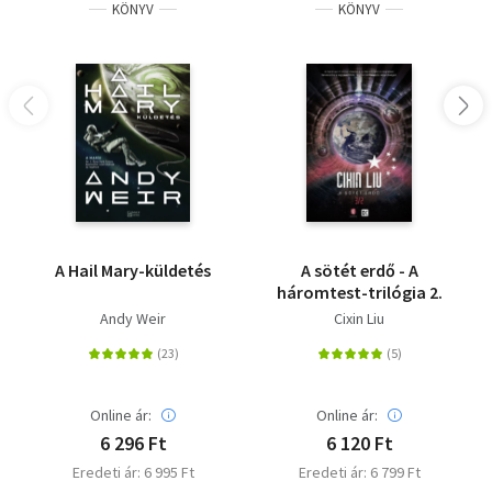
KÖNYV
KÖNYV
A Hail Mary-küldetés
A sötét erdő - A
háromtest-trilógia 2.
Andy Weir
Cixin Liu
Online ár:
Online ár:
6 296 Ft
6 120 Ft
Eredeti ár: 6 995 Ft
Eredeti ár: 6 799 Ft