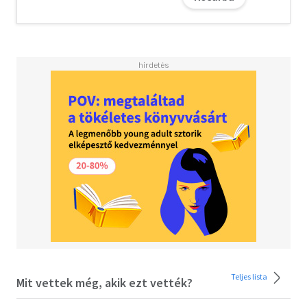
fantasztikus irodalom két nagy íróegyéniségének
együttműködéséből született harmadik regényt is.
Teljes lista
Mit vettek még, akik ezt vették?