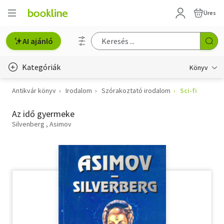
Üres
AI ajánló
Kategóriák
Könyv
Antikvár könyv
Irodalom
Szórakoztató irodalom
Sci-fi
Életmód, egészség
Az idő gyermeke
Erotika
Silvenberg
Asimov
Gyermek- és ifjúsági
Hobbi, szabadidő
Irodalom
Művészet
Szakkönyv