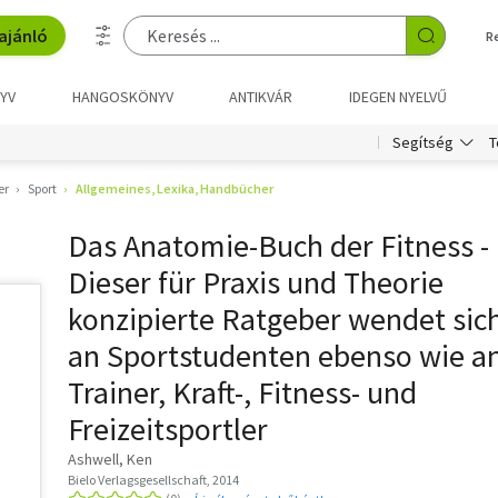
ajánló
R
YV
HANGOSKÖNYV
ANTIKVÁR
IDEGEN NYELVŰ
T
Segítség
er
Sport
Allgemeines, Lexika, Handbücher
Das Anatomie-Buch der Fitness -
Dieser für Praxis und Theorie
konzipierte Ratgeber wendet sic
an Sportstudenten ebenso wie a
Trainer, Kraft-, Fitness- und
Freizeitsportler
Ashwell, Ken
Bielo Verlagsgesellschaft, 2014