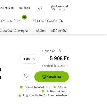
A kosarad
egisztrálok
Belépek
üres
új
GYEREKJÁTÉK
KIEGÉSZÍTŐ/AJÁNDÉK
örzsvásárlói program
Akciók
Előfizetés
Online ár:
5 908 Ft
Eredeti ár: 6 218 Ft
h
n
Kosárba
Beszállítói készleten
59 pont
5 - 10 munkanap
Ingyenes átvétel Bookline boltokban