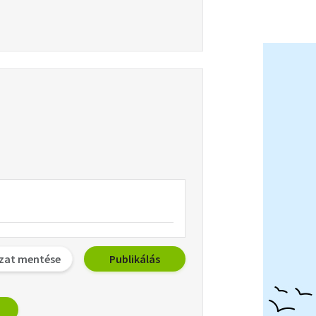
zat mentése
Publikálás