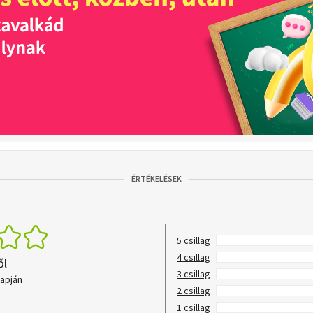
ÉRTÉKELÉSEK
5 csillag
4 csillag
ől
3 csillag
lapján
2 csillag
1 csillag