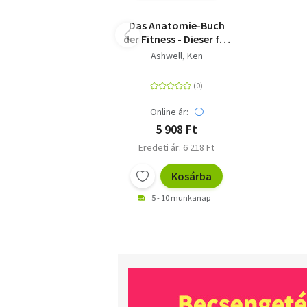
Das Anatomie-Buch
der Fitness - Dieser für
Praxis und Theorie
Ashwell, Ken
konzipierte Ratgeber
wendet sich an
Sportstudenten
ebenso wie an Trainer,
Online ár:
Kraft-, Fitness- und
5 908 Ft
Freizeitsportler
Eredeti ár: 6 218 Ft
Kosárba
5 - 10 munkanap