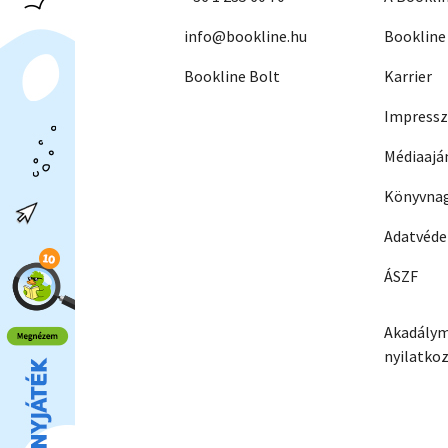
info@bookline.hu
Bookline
Bookline Bolt
Karrier
Impress
Médiaajá
Könyvnag
Adatvéd
ÁSZF
Akadálym
nyilatko