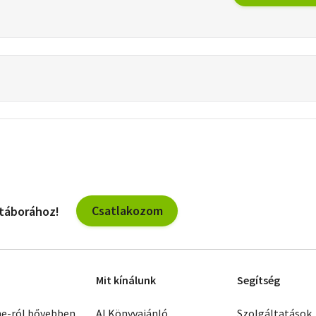
Csatlakozom
 táborához!
Mit kínálunk
Segítség
ne-ról bővebben
AI Könyvajánló
Szolgáltatások