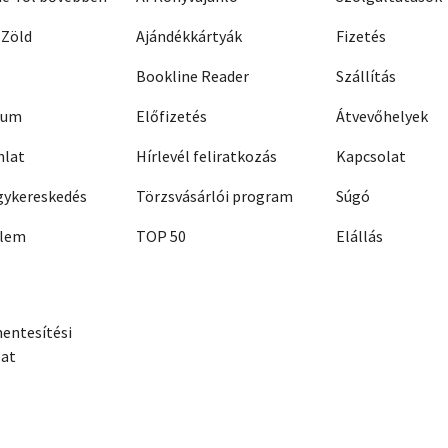
 Zöld
Ajándékkártyák
Fizetés
Bookline Reader
Szállítás
zum
Előfizetés
Átvevőhelyek
nlat
Hírlevél feliratkozás
Kapcsolat
ykereskedés
Törzsvásárlói program
Súgó
elem
TOP 50
Elállás
entesítési
zat