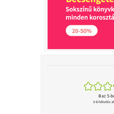
0
az 5-b
0 értékelés a