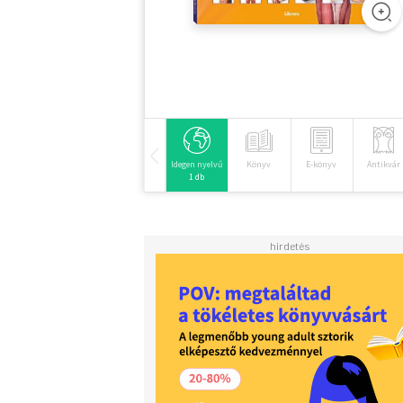
Idegen nyelvű
Könyv
E-könyv
Antikvár
1 db