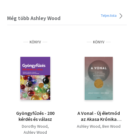
Teljes lista
Még több Ashley Wood
KÖNYV
KÖNYV
Gyöngyfűzés - 200
A Vonal - Új életmód
kérdés és válasz
az Akasa Krónika
bölcsességével
Dorothy Wood
Ashley Wood
Ben Wood
Ashley Wood