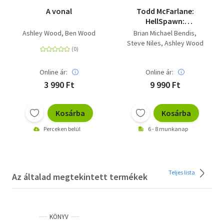
A vonal
Todd McFarlane:
HellSpawn:
Pokolivadék -
Ashley Wood
Ben Wood
Brian Michael Bendis
gyűjtemény 1. (I.)
Steve Niles
Ashley Wood
kötet
Online ár:
Online ár:
3 990 Ft
9 990 Ft
Kosárba
Kosárba
Perceken belül
6 - 8 munkanap
Teljes lista
Az általad megtekintett termékek
KÖNYV