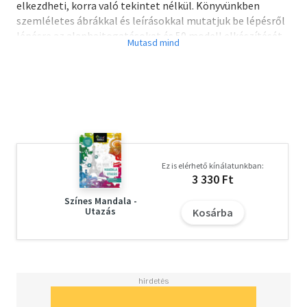
elkezdheti, korra való tekintet nélkül. Könyvünkben
szemléletes ábrákkal és leírásokkal mutatjuk be lépésről
lépésre az alaphajtogatásokat és 50 modell elkészítését.
Az alapok és a hajtásfajták a könyv végén, egy kihajtható
lapon is helyet kaptak, így munka közben is rájuk
pillanthatunk. Origamizzunk bár szórakozásból vagy
pihenésképpen, készítsünk hasznos tálakat és dobozokat,
vagy szórakoztassunk gyermekeket - könyvünk
nélkülözhetetlen útmutatást ad kezdő és haladó
papírhajtogatóknak egyaránt.
Ez is elérhető kínálatunkban:
3 330 Ft
Színes Mandala -
Utazás
Kosárba