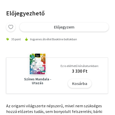
Előjegyezhető
Előjegyzem
35 pont
Ingyenes átvétel Bookline boltokban
Ez is elérhető kínálatunkban:
3 330 Ft
Színes Mandala -
Utazás
Kosárba
Az origami világszerte népszerű, mivel nem szükséges
hozzá előzetes tudás, sem bonyolult felszerelés; bárki