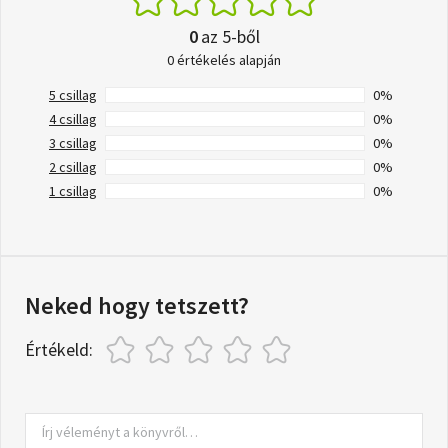
0
az 5-ből
0 értékelés alapján
5 csillag
0%
4 csillag
0%
3 csillag
0%
2 csillag
0%
1 csillag
0%
Neked hogy tetszett?
Értékeld: