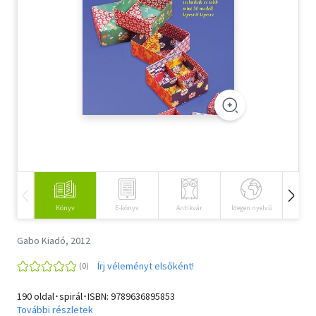
Szótár, nyelvkönyv
Tankönyv, segédkönyv
Társadalomtudomány
Természettudomány
Történelem
Vallás
Könyv
E-könyv
Antikvár
Idegen nyelvű
Hangos
Gabo Kiadó, 2012
Írj véleményt elsőként!
190 oldal･spirál･ISBN:
9789636895853
További részletek