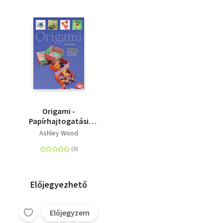
Origami -
Papírhajtogatási
technikák és több
Ashley Wood
mint 50 modell
lépésről lépésre
Előjegyezhető
Előjegyzem