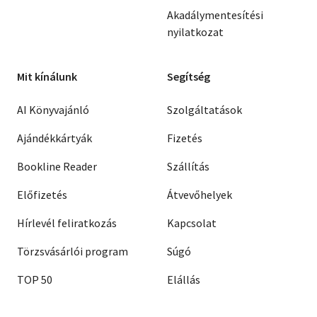
Akadálymentesítési
nyilatkozat
Mit kínálunk
Segítség
AI Könyvajánló
Szolgáltatások
Ajándékkártyák
Fizetés
Bookline Reader
Szállítás
Előfizetés
Átvevőhelyek
Hírlevél feliratkozás
Kapcsolat
Törzsvásárlói program
Súgó
TOP 50
Elállás