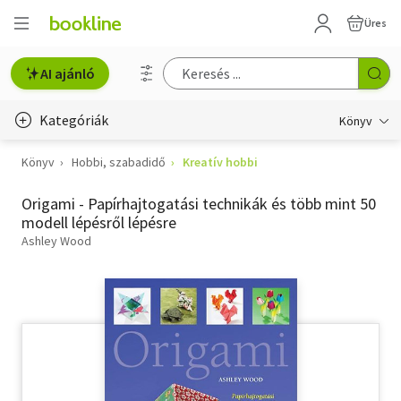
Üres
AI ajánló
Kategóriák
Könyv
Könyv
Hobbi, szabadidő
Kreatív hobbi
Életmód, egészség
Origami - Papírhajtogatási technikák és több mint 50
Erotika
modell lépésről lépésre
Gyermek- és ifjúsági
Ashley Wood
Hobbi, szabadidő
Irodalom
Művészet
Szakkönyv