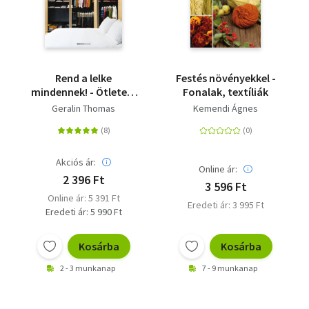
Rend a lelke
Festés növényekkel -
mindennek! - Ötletek,
Fonalak, textíliák
praktikák, titkok a
Geralin Thomas
Kemendi Ágnes
rendezett otthonhoz
Akciós ár:
Online ár:
2 396 Ft
3 596 Ft
Online ár: 5 391 Ft
Eredeti ár: 3 995 Ft
Eredeti ár: 5 990 Ft
Kosárba
Kosárba
2 - 3 munkanap
7 - 9 munkanap