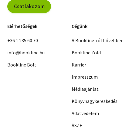
Csatlakozom
Elérhetőségek
Cégünk
+36 1 235 60 70
A Bookline-ról bővebben
info@bookline.hu
Bookline Zöld
Bookline Bolt
Karrier
Impresszum
Médiaajánlat
Könyvnagykereskedés
Adatvédelem
ÁSZF