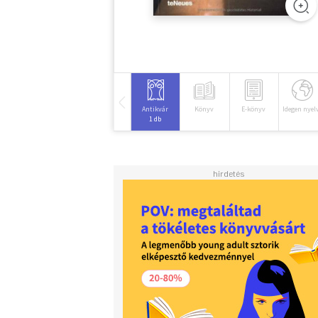
Antikvár
Könyv
E-könyv
Idegen nyel
1 db