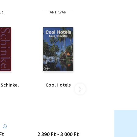
ÁR
ANTIKVÁR
h Schinkel
Cool Hotels
:
Ft
2 390 Ft - 3 000 Ft