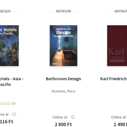
IDEGEN
ANTIKVÁR
ANTIKV
tels - Asia -
Bathroom Design
Karl Friedric
acific
Asensio, Paco
ine ár:
Online ár:
Online ár
 116 Ft
2 800 Ft
1 490 