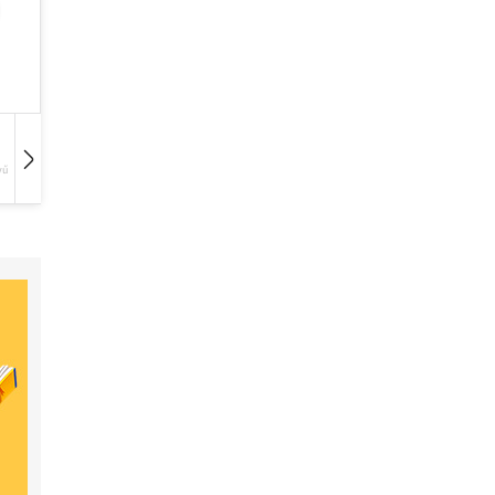
vű
Hangoskönyv
Film
Zene