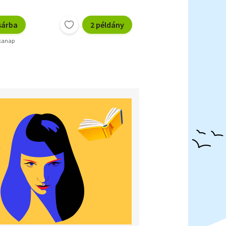
sárba
2 példány
nkanap