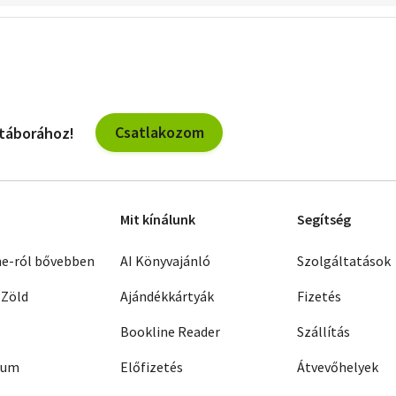
Csatlakozom
 táborához!
Mit kínálunk
Segítség
ne-ról bővebben
AI Könyvajánló
Szolgáltatások
 Zöld
Ajándékkártyák
Fizetés
Bookline Reader
Szállítás
zum
Előfizetés
Átvevőhelyek