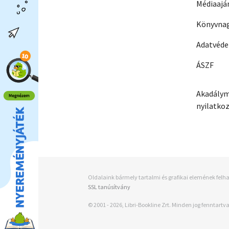
Médiaajá
Könyvnag
Adatvéd
ÁSZF
Akadálym
nyilatko
Oldalaink bármely tartalmi és grafikai elemének felha
SSL tanúsítvány
© 2001 - 2026, Libri-Bookline Zrt. Minden jog fenntartva