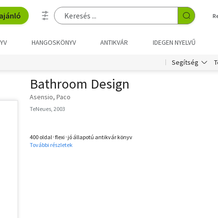
ajánló
R
YV
HANGOSKÖNYV
ANTIKVÁR
IDEGEN NYELVŰ
T
Segítség
Bathroom Design
Asensio, Paco
TeNeues, 2003
400 oldal･flexi･jó állapotú antikvár könyv
További részletek