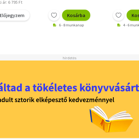
i ár: 6 795 Ft
Előjegyzem
Kosárba
Ko
6 - 8 munkanap
4 - 6 mu