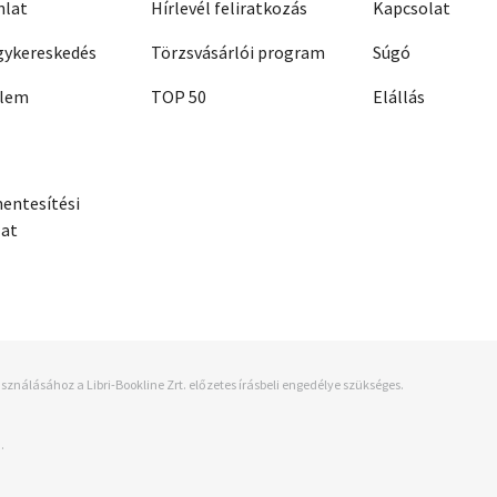
nlat
Hírlevél feliratkozás
Kapcsolat
ykereskedés
Törzsvásárlói program
Súgó
elem
TOP 50
Elállás
entesítési
zat
sználásához a Libri-Bookline Zrt. előzetes írásbeli engedélye szükséges.
.