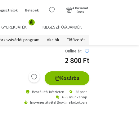
A kosarad
egisztrálok
Belépek
üres
új
GYEREKJÁTÉK
KIEGÉSZÍTŐ/AJÁNDÉK
örzsvásárlói program
Akciók
Előfizetés
Online ár:
2 800 Ft
Kosárba
Beszállítói készleten
28 pont
6 - 8 munkanap
Ingyenes átvétel Bookline boltokban