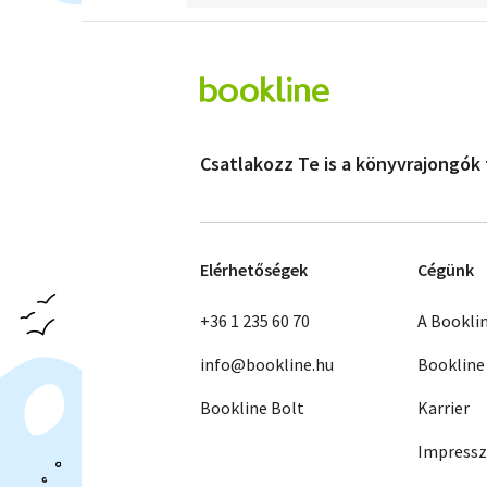
Csatlakozz Te is a könyvrajongók
Elérhetőségek
Cégünk
+36 1 235 60 70
A Bookli
info@bookline.hu
Bookline
Bookline Bolt
Karrier
Impress