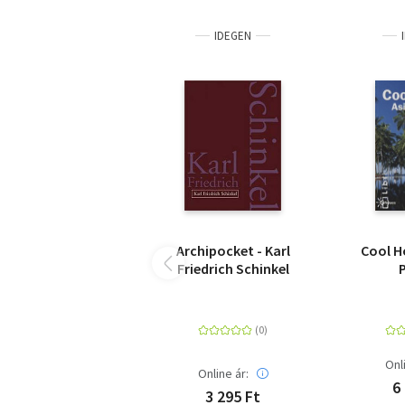
IDEGEN
Archipocket - Karl
Cool Ho
Friedrich Schinkel
P
Onl
Online ár:
6
3 295 Ft