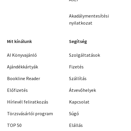
Akadálymentesítési
nyilatkozat
Mit kínálunk
Segítség
AI Könyvajánló
Szolgáltatások
Ajándékkártyák
Fizetés
Bookline Reader
Szállítás
Előfizetés
Átvevőhelyek
Hírlevél feliratkozás
Kapcsolat
Törzsvásárlói program
Súgó
TOP 50
Elállás