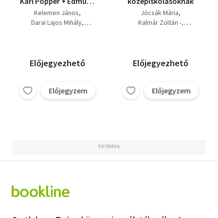
Karl Popper + Edmund
középiskolásoknak
Husserl
Kelemen János
Jócsák Mária
Darai Lajos Mihály
Kalmár Zoltán -
Áron László
Áron László
Előjegyezhető
Előjegyezhető
Előjegyzem
Előjegyzem