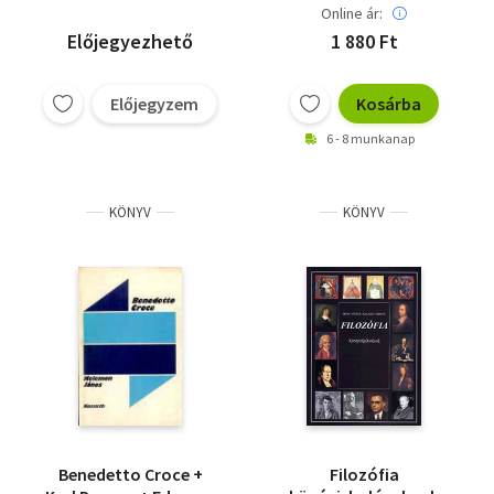
Online ár:
Előjegyezhető
1 880 Ft
Előjegyzem
Kosárba
6 - 8 munkanap
KÖNYV
KÖNYV
Benedetto Croce +
Filozófia