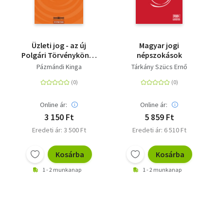
Üzleti jog - az új
Magyar jogi
Polgári Törvénykönyv
népszokások
után
Pázmándi Kinga
Tárkány Szücs Ernő
Online ár:
Online ár:
3 150 Ft
5 859 Ft
Eredeti ár: 3 500 Ft
Eredeti ár: 6 510 Ft
Kosárba
Kosárba
1 - 2 munkanap
1 - 2 munkanap