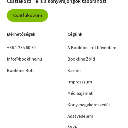
Csatlakozz Te is a könyvrajongók táborához!
Csatlakozom
Elérhetőségek
Cégünk
+36 1 235 60 70
A Bookline-ról bővebben
info@bookline.hu
Bookline Zöld
Bookline Bolt
Karrier
Impresszum
Médiaajánlat
Könyvnagykereskedés
Adatvédelem
ÁSZF