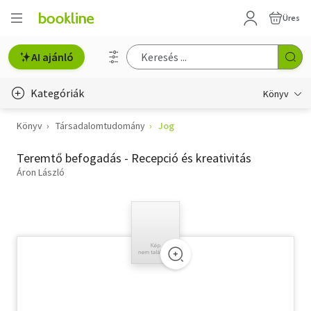
Üres
AI ajánló
Kategóriák
Könyv
Könyv
Társadalomtudomány
Jog
Életmód, egészség
Teremtő befogadás - Recepció és kreativitás
Erotika
Áron László
Gyermek- és ifjúsági
Hobbi, szabadidő
Irodalom
Művészet
Szakkönyv