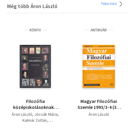
Teljes lista
Még több Áron László
KÖNYV
ANTIKVÁR
Filozófia
Magyar Filozófiai
középiskolásoknak +
Szemle 1993/3-4 (37.
Bevezetés a
évf.)
Áron László
Jócsák Mária
Áron László
filozófiába (2 db)
Kalmár Zoltán
Kerner Anna