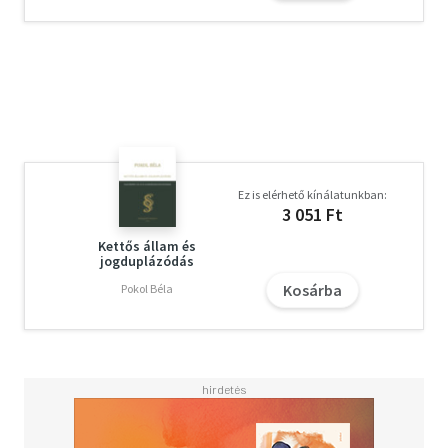
Ez is elérhető kínálatunkban:
3 051 Ft
Kettős állam és
jogduplázódás
Kosárba
Pokol Béla