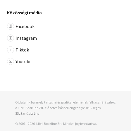
Közösségi média
Facebook
Instagram
Tiktok
Youtube
Oldalaink bármely tartalmi és grafikai elemének felhasználásához
a Libri-Bookline Zrt. előzetes írásbeli engedélye szükséges.
SSL tanúsítvány
© 2001 - 2026, Libri-Bookline Zrt. Minden jog fenntartva.