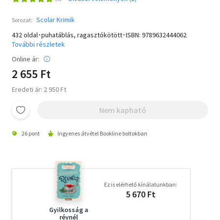
Scolar Krimik
Sorozat:
432 oldal･puhatáblás, ragasztókötött･ISBN:
9789632444062
További részletek
Online ár:
2 655 Ft
Eredeti ár: 2 950 Ft
Nem kapható
26 pont
Ingyenes átvétel Bookline boltokban
Ez is elérhető kínálatunkban:
5 670 Ft
Gyilkosság a
révnél