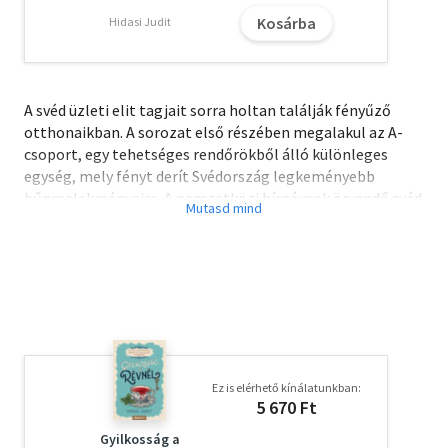
Kosárba
Hidasi Judit
A svéd üzleti elit tagjait sorra holtan találják fényűző
otthonaikban. A sorozat első részében megalakul az A-
csoport, egy tehetséges rendőrökből álló különleges
egység, mely fényt derít Svédország legkeményebb
bűncselekményeire. A nemzetközi hírnévnek örvendő svéd
szerző, Arne Dahl a skandináv krimiktől megszokott
módon a lélektani ábrázolás érzékenységével és a
társadalmi tabló hitelességével vezeti végig az olvasót a
sok szálon futó nyomozás történetén az egyik rendőr,
Paul Hjelm nézőpontját és magánéleti válságát a
középpontba állítva. A könyvből 2011-ben Svédországban
nagy sikerű film is készült.
Ez is elérhető kínálatunkban:
Olvasd el mások véleményét is!
5 670 Ft
Gyilkosság a