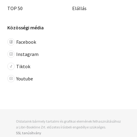
TOP 50
Elállás
Közösségi média
Facebook
Instagram
Tiktok
Youtube
Oldalaink bármely tartalmi és grafikai elemének felhasználásához
a Libri-Bookline Zrt. előzetes írásbeli engedélye szükséges.
SSL tanúsítvány