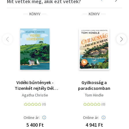
Mit vettek még, akik ezt vették?
KÖNYV
KÖNYV
Vidéki bűntények -
Gyilkosság a
Tizenkét rejtély Dél-
paradicsomban
Angliából
Agatha Christie
Tom Hindle
Online ár:
Online ár:
5 400 Ft
4 941 Ft