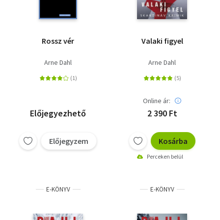
Rossz vér
Valaki figyel
Arne Dahl
Arne Dahl
Online ár:
Előjegyezhető
2 390 Ft
Előjegyzem
Kosárba
Perceken belül
E-KÖNYV
E-KÖNYV