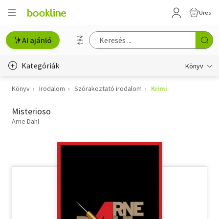
Üres
AI ajánló
Kategóriák
Könyv
Könyv
Irodalom
Szórakoztató irodalom
Krimi
Életmód, egészség
Misterioso
Erotika
Arne Dahl
Gyermek- és ifjúsági
Hobbi, szabadidő
Irodalom
Művészet
Szakkönyv