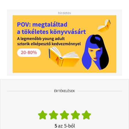
ÉRTÉKELÉSEK
5
az 5-ből