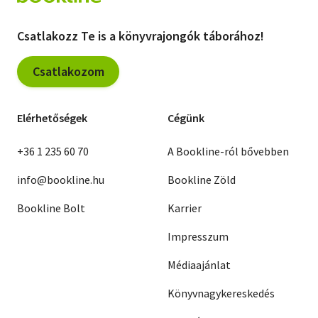
Csatlakozz Te is a könyvrajongók táborához!
Csatlakozom
Elérhetőségek
Cégünk
+36 1 235 60 70
A Bookline-ról bővebben
info@bookline.hu
Bookline Zöld
Bookline Bolt
Karrier
Impresszum
Médiaajánlat
Könyvnagykereskedés