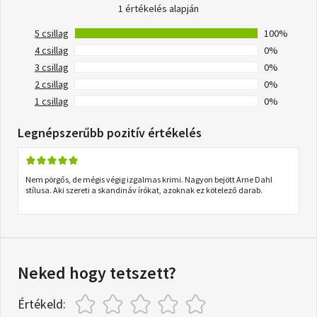
1 értékelés alapján
5 csillag
100%
4 csillag
0%
3 csillag
0%
2 csillag
0%
1 csillag
0%
Legnépszerűbb pozitív értékelés
Nem pörgős, de mégis végig izgalmas krimi. Nagyon bejött Arne Dahl
stílusa. Aki szereti a skandináv írókat, azoknak ez kötelező darab.
Neked hogy tetszett?
Értékeld: