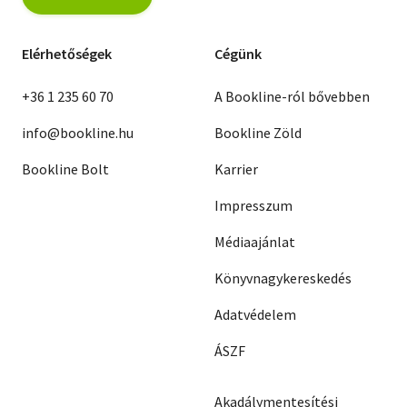
Elérhetőségek
Cégünk
+36 1 235 60 70
A Bookline-ról bővebben
info@bookline.hu
Bookline Zöld
Bookline Bolt
Karrier
Impresszum
Médiaajánlat
Könyvnagykereskedés
Adatvédelem
ÁSZF
Akadálymentesítési