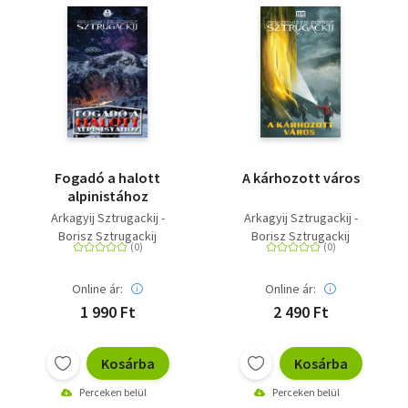
Fogadó a halott
A kárhozott város
alpinistához
Arkagyij Sztrugackij -
Arkagyij Sztrugackij -
Borisz Sztrugackij
Borisz Sztrugackij
Online ár:
Online ár:
1 990 Ft
2 490 Ft
Kosárba
Kosárba
Perceken belül
Perceken belül