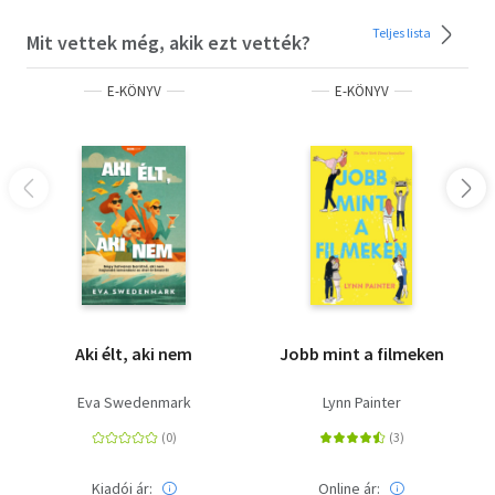
Teljes lista
Mit vettek még, akik ezt vették?
E-KÖNYV
E-KÖNYV
Aki élt, aki nem
Jobb mint a filmeken
Eva Swedenmark
Lynn Painter
Kiadói ár:
Online ár: