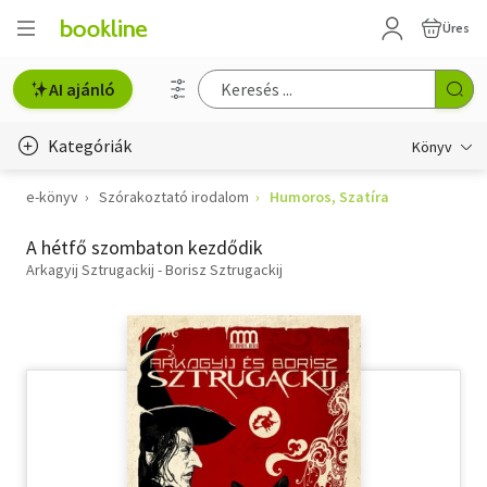
Üres
AI ajánló
Kategóriák
Könyv
e-könyv
Szórakoztató irodalom
Humoros, Szatíra
Életmód, egészség
A hétfő szombaton kezdődik
Erotika
Arkagyij Sztrugackij - Borisz Sztrugackij
Gyermek- és ifjúsági
Hobbi, szabadidő
Irodalom
Művészet
Szakkönyv