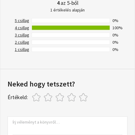
4
az 5-ből
1 értékelés alapján
5 csillag
0%
4 csillag
100%
3 csillag
0%
2 csillag
0%
1 csillag
0%
Neked hogy tetszett?
Értékeld: