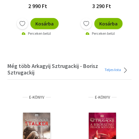
2 990 Ft
3 290 Ft
Kosárba
Kosárba
Perceken belül
Perceken belül
Még több Arkagyij Sztrugackij - Borisz
Teljes lista
Sztrugackij
E-KÖNYV
E-KÖNYV