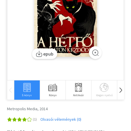
Szótár, nyelvkönyv
Tankönyv, segédkönyv
Társadalomtudomány
Természettudomány
epub
Történelem
Vallás
E-könyv
Könyv
Antikvár
Idegen nyelvű
Hangos
Metropolis Media, 2014
Olvasói vélemények (0)