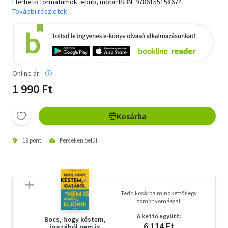
Elérhető formátumok: epub, mobi･ISBN:
9786155158674
További részletek
Online ár:
1 990 Ft
Kosárba
19 pont
Perceken belül
Tedd kosárba mindkettőt egy
gombnyomással!
A kettő együtt:
Bocs, hogy késtem,
6 114 Ft
igazából nem is