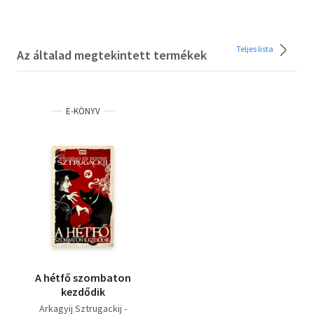
Teljes lista
Az általad megtekintett termékek
E-KÖNYV
A hétfő szombaton
kezdődik
Arkagyij Sztrugackij -