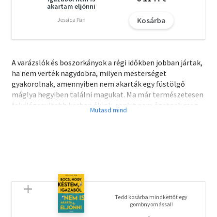
akartam eljönni
Kosárba
Jessica Pan
A varázslók és boszorkányok a régi időkben jobban jártak,
ha nem verték nagydobra, milyen mesterséget
gyakorolnak, amennyiben nem akarták egy füstölgő
máglya hegyiben találni magukat. Ma már természetesen
felvilágosultabb korban élünk, senkit nem égetnek meg
többé - ezt a feladatot mindenki saját maga végzi el a
vállalkozások és adók világában. Sőt a mágia akadémikus
kereteket kapott, megalakult a BOVATKI: a
Boszorkányság és Varázslat Tudományos Kutatóintézete.
Itt konferenciákat tartanak, disszertációkat és
jelentéseket írnak, az intézmény folyosóin az ember ősi
istenekbe botolhat, a munkavédelmi oktatás részét
képezik a babonaságok, és nehezebb napokon még a
Tedd kosárba mindkettőt egy
pokol kapuja is megnyílhat. Szása Privalov, a fiatal
gombnyomással!
programozó mit sem sejtve lép munkába ezen az igen