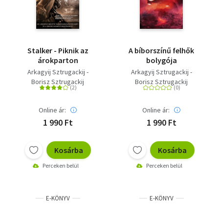
Stalker - Piknik az
A bíborszínű felhők
árokparton
bolygója
Arkagyij Sztrugackij -
Arkagyij Sztrugackij -
Borisz Sztrugackij
Borisz Sztrugackij
Online ár:
Online ár:
1 990 Ft
1 990 Ft
Kosárba
Kosárba
Perceken belül
Perceken belül
E-KÖNYV
E-KÖNYV