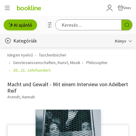
Üres
AI ajánló
Kategóriák
Könyv
Idegen nyelvű
Taschenbücher
Életmód, egészség
Geisteswissenschaften, Kunst, Musik
Philosophie
Erotika
20., 21. Jahrhundert
Gyermek- és ifjúsági
Macht und Gewalt - Mit einem Interview von Adelbert
Reif
Hobbi, szabadidő
Arendt, Hannah
Irodalom
Művészet
Szakkönyv