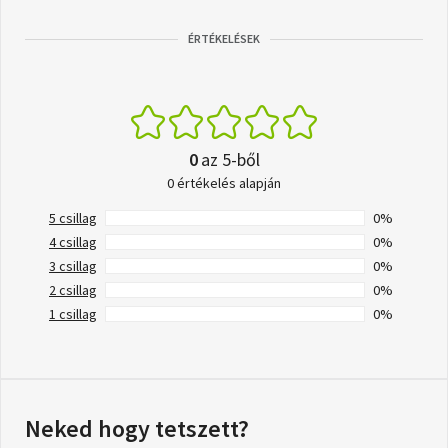
ÉRTÉKELÉSEK
0
az 5-ből
0 értékelés alapján
5 csillag
0%
4 csillag
0%
3 csillag
0%
2 csillag
0%
1 csillag
0%
Neked hogy tetszett?