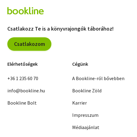
Csatlakozz Te is a könyvrajongók táborához!
Csatlakozom
Elérhetőségek
Cégünk
+36 1 235 60 70
A Bookline-ról bővebben
info@bookline.hu
Bookline Zöld
Bookline Bolt
Karrier
Impresszum
Médiaajánlat