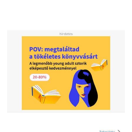
Aktionen in Vietnam, in den Rassenkonflikten der USA und
bei den Studentenrevolten in aller Welt. Die alte Theorie
von Krieg und Gewalt als Ultima ratio der Macht wurde
- wenigstens im zwischenstaatlichen Bereich - durch die
Kernwaffen ad absurdum geführt. Hannah Arendt
formuliert scharf und provozierend aus unserer
Wirklichkeit gewonnene Erkenntnisse über die Funktionen
von Macht und Gewalt in der Politik
Teljes lista