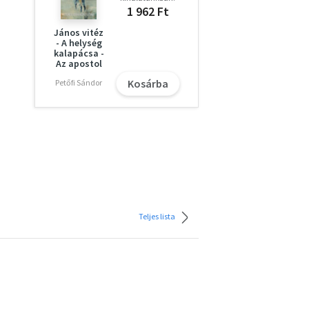
1 962 Ft
János vitéz
- A helység
kalapácsa -
Az apostol
Kosárba
Petőfi Sándor
Teljes lista