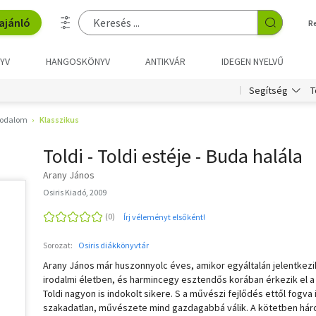
ajánló
R
YV
HANGOSKÖNYV
ANTIKVÁR
IDEGEN NYELVŰ
T
Segítség
rodalom
Klasszikus
Toldi - Toldi estéje - Buda halála
Arany János
Osiris Kiadó, 2009
Írj véleményt elsőként!
Sorozat:
Osiris diákkönyvtár
Arany János már huszonnyolc éves, amikor egyáltalán jelentkezi
irodalmi életben, és harmincegy esztendős korában érkezik el a
Toldi nagyon is indokolt sikere. S a művészi fejlődés ettől fogva 
szakadatlan, művészete mind gazdagabbá válik. A kötetben há