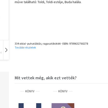
műve található: Toldi, Toldi estéje, Buda halála.
334 oldal･puhatáblás, ragasztókötött･ISBN:
9789632760278
További részletek
vű
Hangoskönyv
Film
Zene
Mit vettek még, akik ezt vették?
KÖNYV
KÖNYV