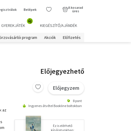
A kosarad
egisztrálok
Belépek
üres
új
GYEREKJÁTÉK
KIEGÉSZÍTŐ/AJÁNDÉK
örzsvásárlói program
Akciók
Előfizetés
Előjegyezhető
Előjegyzem
8 pont
Ingyenes átvétel Bookline boltokban
k az
is
Ez is elérhető
rom
kínálatunkban: