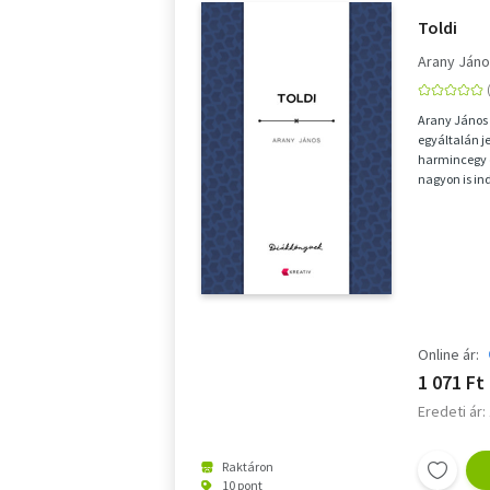
Toldi
Arany Ján
Arany János
egyáltalán je
harmincegy e
nagyon is ind
ettől fogva i..
Online ár:
1 071 Ft
Eredeti ár:
Raktáron
10 pont