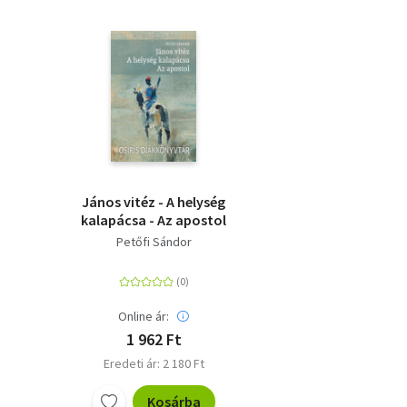
János vitéz - A helység
kalapácsa - Az apostol
Petőfi Sándor
Online ár:
1 962 Ft
Eredeti ár: 2 180 Ft
Kosárba