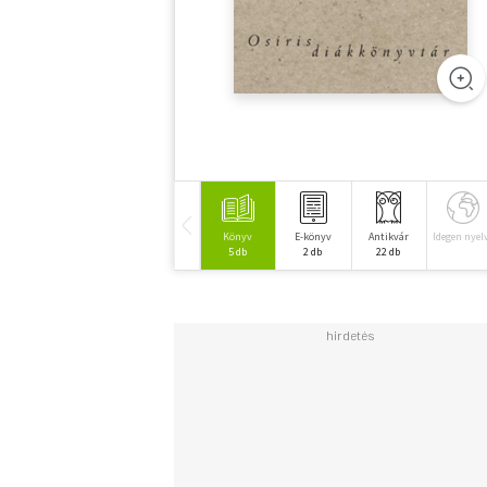
Könyv
E-könyv
Antikvár
Idegen nyel
5 db
2 db
22 db