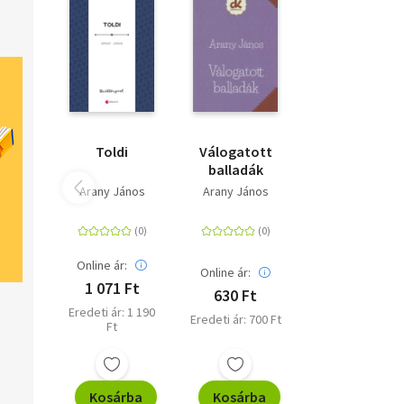
Toldi
Válogatott
balladák
Arany János
Arany János
Online ár:
Online ár:
1 071 Ft
630 Ft
Eredeti ár: 1 190
Eredeti ár: 700 Ft
Ft
Kosárba
Kosárba