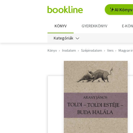
AI Könyv
KÖNYV
GYEREKKÖNYV
E-KÖN
Kategóriák
Könyv
Irodalom
Szépirodalom
Vers
Magyar i