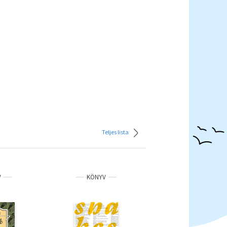
Teljes lista
V
KÖNYV
KÖNYV