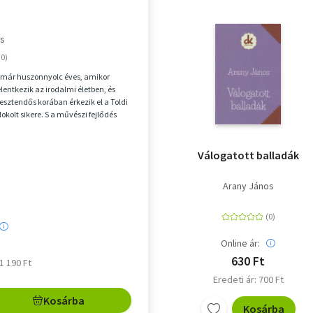
os
 már huszonnyolc éves, amikor
lentkezik az irodalmi életben, és
sztendős korában érkezik el a Toldi
okolt sikere. S a művészi fejlődés
.
Válogatott balladák
Arany János
Online ár:
630 Ft
 1 190 Ft
Eredeti ár: 700 Ft
Kosárba
Kosárba