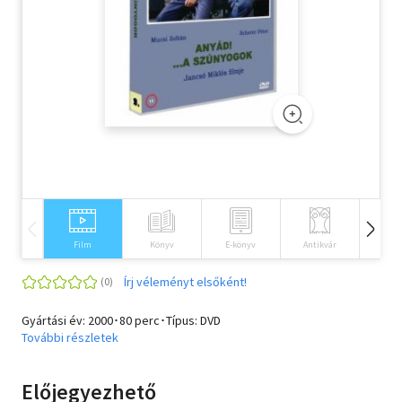
Szótár, nyelvkönyv
Tankönyv, segédkönyv
Társadalomtudomány
Természettudomány
Történelem
Vallás
Film
Könyv
E-könyv
Antikvár
Idegen 
Írj véleményt elsőként!
Gyártási év: 2000･80 perc･Típus: DVD
További részletek
Előjegyezhető