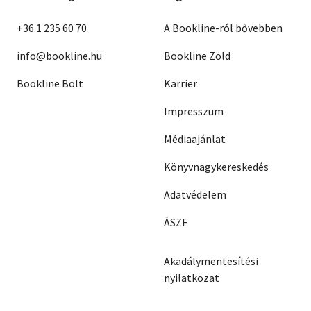
+36 1 235 60 70
A Bookline-ról bővebben
info@bookline.hu
Bookline Zöld
Bookline Bolt
Karrier
Impresszum
Médiaajánlat
Könyvnagykereskedés
Adatvédelem
ÁSZF
Akadálymentesítési
nyilatkozat