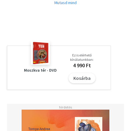
halottak énekszóra feltámadnak, a gazembert
fojtogatják. És az egészet tágra nyílt szemekkel bámulja
a Szabadság-szobor. Már amikor van neki szeme.
Ez is elérhető
kínálatunkban:
4 990 Ft
Moszkva tér - DVD
Kosárba