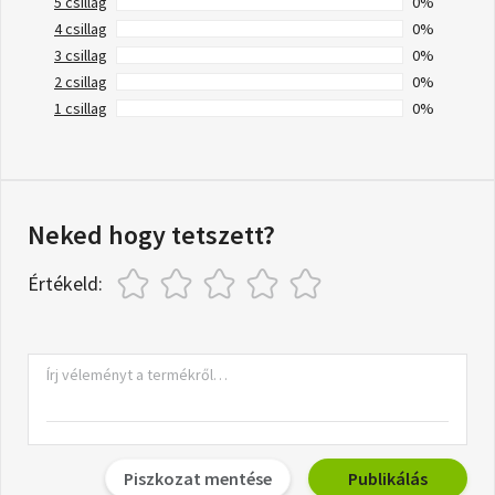
5 csillag
0%
4 csillag
0%
3 csillag
0%
2 csillag
0%
1 csillag
0%
Neked hogy tetszett?
Értékeld:
Piszkozat mentése
Publikálás