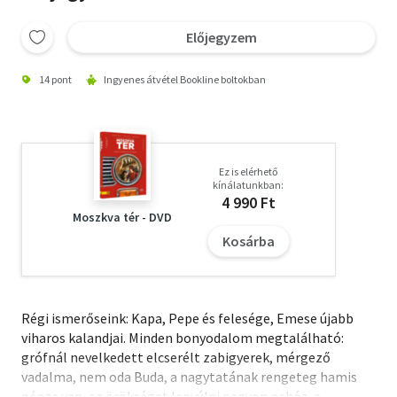
Előjegyzem
14 pont
Ingyenes átvétel Bookline boltokban
Ez is elérhető
kínálatunkban:
4 990 Ft
Moszkva tér - DVD
Kosárba
Régi ismerőseink: Kapa, Pepe és felesége, Emese újabb
viharos kalandjai. Minden bonyodalom megtalálható:
grófnál nevelkedett elcserélt zabigyerek, mérgező
vadalma, nem oda Buda, a nagytatának rengeteg hamis
pénze van, az örökséget lenyúlni nagyon nehéz, a