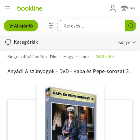
Üres
AI ajánló
Kategóriák
Könyv
Kiegészítő/Ajándék
Film
Magyar filmek
2015 előtt
Életmód, egészség
Anyád! A szúnyogok - DVD - Kapa és Pepe-sorozat 2.
Erotika
Gyermek- és ifjúsági
Hobbi, szabadidő
Irodalom
Művészet
Szakkönyv