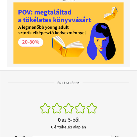
ÉRTÉKELÉSEK
0
az 5-ből
0 értékelés alapján