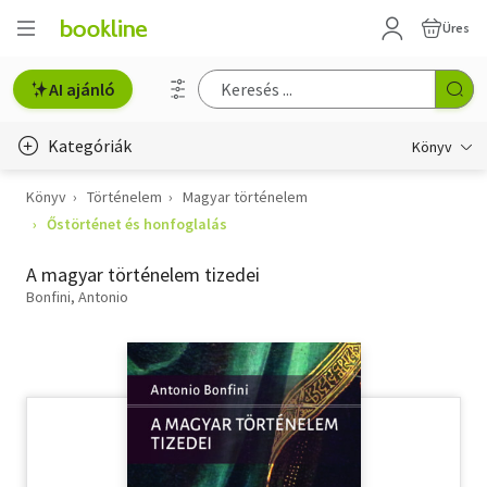
Üres
AI ajánló
Kategóriák
Könyv
Könyv
Történelem
Magyar történelem
Életmód, egészség
Őstörténet és honfoglalás
Erotika
A magyar történelem tizedei
Gyermek- és ifjúsági
Bonfini, Antonio
Hobbi, szabadidő
Irodalom
Művészet
Szakkönyv