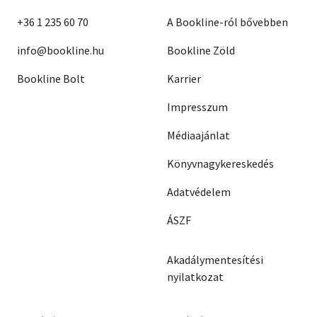
+36 1 235 60 70
A Bookline-ról bővebben
info@bookline.hu
Bookline Zöld
Bookline Bolt
Karrier
Impresszum
Médiaajánlat
Könyvnagykereskedés
Adatvédelem
ÁSZF
Akadálymentesítési
nyilatkozat