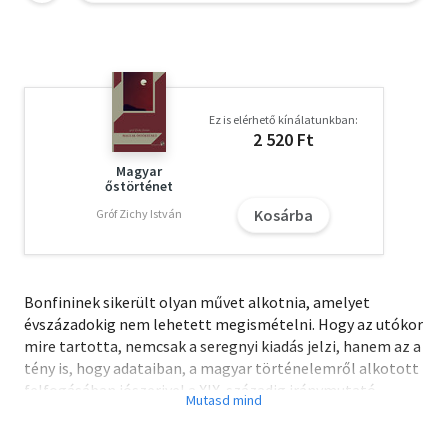
Ez is elérhető kínálatunkban:
2 520 Ft
Magyar
őstörténet
Kosárba
Gróf Zichy István
Bonfininek sikerült olyan művet alkotnia, amelyet
évszázadokig nem lehetett megismételni. Hogy az utókor
mire tartotta, nemcsak a seregnyi kiadás jelzi, hanem az a
tény is, hogy adataiban, a magyar történelemről alkotott
felfogásában jószerivel a XIX. századig iránymutató
maradt. Jelzi az is, hogy pótlására, felváltására senki sem
tudott vállalkozni, legnagyobb historikusaink