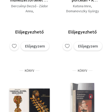
reneszánsz Itáliában +
kerámiaművészet
Dercsényi Dezső - Zádor
Katona Imre
A művészetek
kezdetei (két mű)
Anna
Domanovszky György
története + Az
Jacob Burckhardt
avantgardizmus + A
Lyka Károly
magyar kerámia és
Mario De Micheli
porcelán + A
Katona Imre
Előjegyezhető
Előjegyezhető
kerámiaművészet
Domanovszky György
kezdetei (6 kötet)
Előjegyzem
Előjegyzem
KÖNYV
KÖNYV