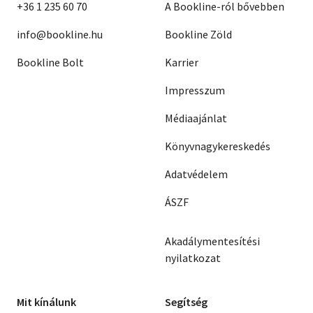
+36 1 235 60 70
A Bookline-ról bővebben
info@bookline.hu
Bookline Zöld
Bookline Bolt
Karrier
Impresszum
Médiaajánlat
Könyvnagykereskedés
Adatvédelem
ÁSZF
Akadálymentesítési
nyilatkozat
Mit kínálunk
Segítség