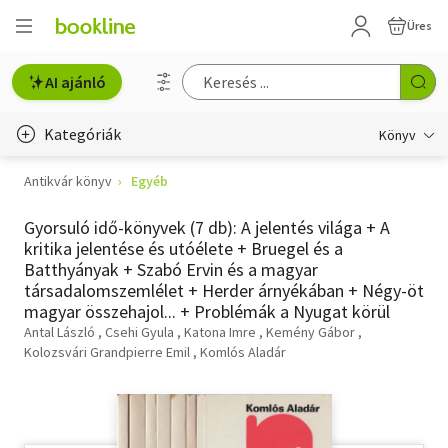
Üres
AI ajánló
Kategóriák
Könyv
Antikvár könyv
Egyéb
Életmód, egészség
Gyorsuló idő-könyvek (7 db): A jelentés világa + A
Erotika
kritika jelentése és utóélete + Bruegel és a
Batthyányak + Szabó Ervin és a magyar
Gyermek- és ifjúsági
társadalomszemlélet + Herder árnyékában + Négy-öt
magyar összehajol... + Problémák a Nyugat körül
Hobbi, szabadidő
Antal László
Csehi Gyula
Katona Imre
Kemény Gábor
Kolozsvári Grandpierre Emil
Komlós Aladár
Irodalom
Művészet
Szakkönyv