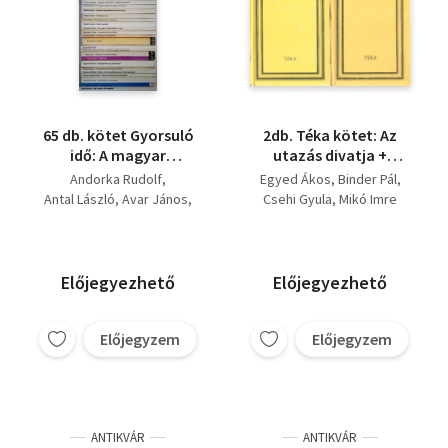
65 db. kötet Gyorsuló
2db. Téka kötet: Az
idő: A magyar
utazás divatja +
községek
Utazások a régi
Andorka Rudolf
Egyed Ákos
Binder Pál
társadalmának
Európában
Antal László
Avar János
Csehi Gyula
Mikó Imre
átalakulása, A jelentés
Bellér Béla
világa, A
Bökönyi Sándor
tartalomelemzés
Csapodi Csaba
alapjai, Egy új magyar
Csapodiné Gárdonyi Klára
Előjegyezhető
Előjegyezhető
nyelvtan felé, A
Csehi Gyula
Csupor Tibor
Kissinger-korszak,
Darkó Jenő
Választási rendszer
Előjegyzem
Előjegyzem
Ferenczi László
Amerikában, A mo.-i
Fercsik János
Fóti Péter
németek rövid
Fülep Lajos
története, Vadakat
Granasztói Pál
terelő juhász,
Hankiss Ágnes
ANTIKVÁR
ANTIKVÁR
Hédervári Péter