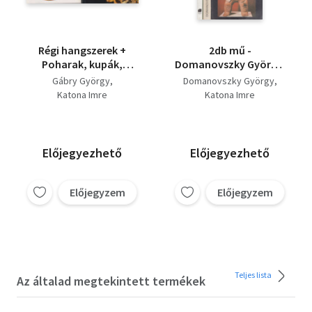
Régi hangszerek +
2db mű -
Poharak, kupák,
Domanovszky György:
serlegek (2 db)
A kerámiaművészet
Gábry György
Domanovszky György
kezdetei + Katona
Katona Imre
Katona Imre
Imre: Habán művészeti
emlékek
Magyarországon
Előjegyezhető
Előjegyezhető
Előjegyzem
Előjegyzem
Teljes lista
Az általad megtekintett termékek