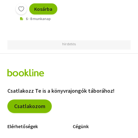
összehajol... +
Problémák a Nyugat
Kosárba
körül
6 - 8 munkanap
Csatlakozz Te is a könyvrajongók táborához!
Csatlakozom
Elérhetőségek
Cégünk