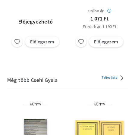
Online ár:
1 071 Ft
Előjegyezhető
Eredeti ár: 1 190 Ft
Előjegyzem
Előjegyzem
Teljes lista
Még több Csehi Gyula
KÖNYV
KÖNYV