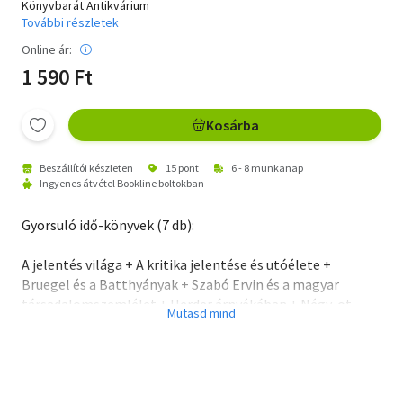
Könyvbarát Antikvárium
További részletek
Online ár:
1 590 Ft
Kosárba
Beszállítói készleten
15 pont
6 - 8 munkanap
Ingyenes átvétel Bookline boltokban
Gyorsuló idő-könyvek (7 db):
A jelentés világa + A kritika jelentése és utóélete +
Bruegel és a Batthyányak + Szabó Ervin és a magyar
társadalomszemlélet + Herder árnyékában + Négy-öt
magyar összehajol... + Problémák a Nyugat körül