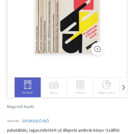
Szótár, nyelvkönyv
Tankönyv, segédkönyv
Társadalomtudomány
Természettudomány
Történelem
Vallás
Antikvár
Könyv
E-könyv
Idegen nyelvű
Hangos
Magvető Kiadó
GYORSULÓ IDŐ
Sorozat:
puhatáblás, ragasztókötött･jó állapotú antikvár könyv･Szállító: