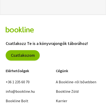
Csatlakozz Te is a könyvrajongók táborához!
Csatlakozom
Elérhetőségek
Cégünk
+36 1 235 60 70
A Bookline-ról bővebben
info@bookline.hu
Bookline Zöld
Bookline Bolt
Karrier