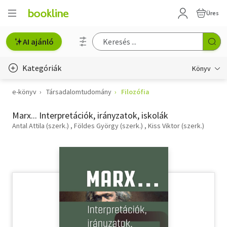
Üres
AI ajánló
Kategóriák
Könyv
e-könyv
Társadalomtudomány
Filozófia
Életmód, egészség
Marx... Interpretációk, irányzatok, iskolák
Erotika
Antal Attila (szerk.)
Földes György (szerk.)
Kiss Viktor (szerk.)
Gyermek- és ifjúsági
Hobbi, szabadidő
Irodalom
Művészet
Szakkönyv