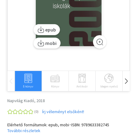
Szótár, nyelvkönyv
Tankönyv, segédkönyv
epub
Társadalomtudomány
mobi
Természettudomány
Történelem
Vallás
E-könyv
Könyv
Antikvár
Idegen nyelvű
Hangos
Napvilág Kiadó, 2018
Írj véleményt elsőként!
Elérhető formátumok: epub, mobi･ISBN:
9789633382745
További részletek