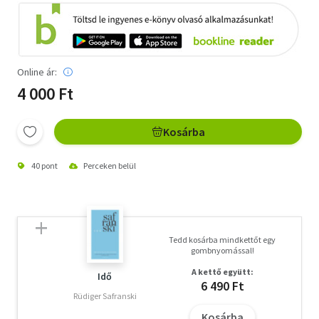
Online ár:
4 000 Ft
Kosárba
40 pont
Perceken belül
Tedd kosárba mindkettőt egy
gombnyomással!
A kettő együtt:
Idő
6 490 Ft
Rüdiger Safranski
Kosárba