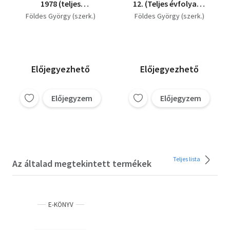
1978 (teljes
12. (Teljes évfolyam,
évfolyamok, 24 szám)
lapszámonként +
Földes György (szerk.)
Földes György (szerk.)
Évkönyv + "Nyári
örömök")
Előjegyezhető
Előjegyezhető
Előjegyzem
Előjegyzem
Teljes lista
Az általad megtekintett termékek
E-KÖNYV