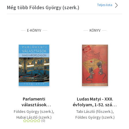
Teljes lista
Még több Földes György (szerk.)
E-KÖNYV
KÖNYV
Parlamenti
Ludas Matyi - XXII.
választások
évfolyam, 1-52. szám,
Magyarországon,
1966 (egybekötve) +
Földes György (szerk.)
Tabi László (főszerk.)
1920–2010
egyebek
Hubai László (szerk.)
Földes György (szerk.)