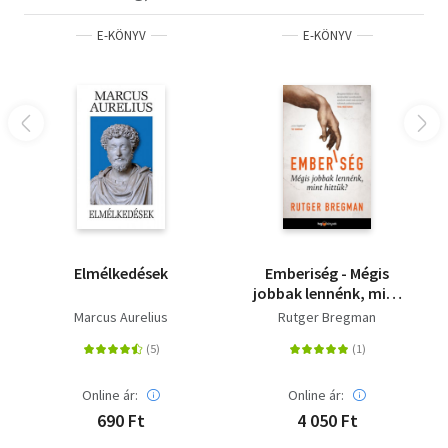
sokszor elfogult állítások tengerében. A Politikatörténeti
Intézet Társadalomelméleti Műhelyének
E-KÖNYV
E-KÖNYV
tanulmánykötete Karl Marx születésének 200. évfordulója
alkalmából jelent meg 2018 őszén.
A letöltéssel kapcsolatos kérdésekre
itt
találhat választ.
Elmélkedések
Emberiség - Mégis
jobbak lennénk, mint
hittük?
Marcus Aurelius
Rutger Bregman
Online ár:
Online ár:
690 Ft
4 050 Ft