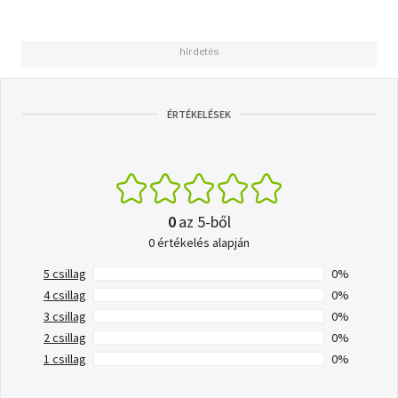
ÉRTÉKELÉSEK
0
az 5-ből
0 értékelés alapján
5 csillag
0%
4 csillag
0%
3 csillag
0%
2 csillag
0%
1 csillag
0%