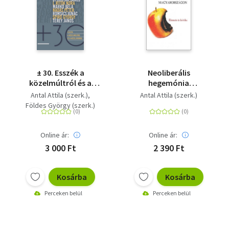
± 30. Esszék a
Neoliberális
közelmúltról és a
hegemónia
közeljövőről
Magyarországon
Antal Attila (szerk.)
Antal Attila (szerk.)
Földes György (szerk.)
Online ár:
Online ár:
3 000 Ft
2 390 Ft
Kosárba
Kosárba
Perceken belül
Perceken belül