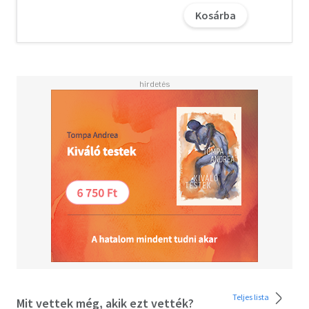
gazdaságtan, formációelmélet, elidegenedés- és
Kosárba
hegemónia, a történelmi materializmus, osztályelmélet,
rendszerelmélet, értékkritika és világrendszer-elemzés.
Az elemzésekből feltárul, hogy miért oly vonzó sokak
számára napjainkban azoknak az irányzatoknak a
szellemi klímája, mint amilyen a maoizmus, a
szituacionalizmus, a kritikai elmélet, a magyarországi
Budapesti Iskola, az analitikus marxizmus, a Szocializmus,
vagy Barbárság köre avagy a posztmarxizmus. Végezetül
megérthető, hogy a közgazdaságtan, a szociológia, a
politikaelmélet, a pszichológia, a pedagógia, a
feminizmus vagy az ökológia területein hogyan vannak
jelen azok „kritikai” vagy „marxista” változatai. A szerzők-
szerkesztők szándéka szerint a szaktudományok
művelőin túl a világ dolgai iránt érdeklődők, az
egyetemisták és a terepen dolgozó aktivisták számára is
hasznos, hiánypótló kötet abban is segít, hogy
eligazodjunk Marx életművével kapcsolatban a
túlegyszerűsítő, egydimenziós magyarázatok, az
egymásnak is gyakorta ellentmondó és politikailag
Teljes lista
Mit vettek még, akik ezt vették?