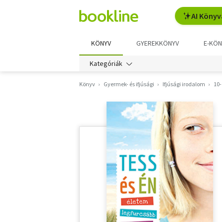
AI Könyv
KÖNYV
GYEREKKÖNYV
E-KÖN
Kategóriák
Könyv
Gyermek- és ifjúsági
Ifjúsági irodalom
10-