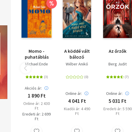
%
Momo -
A köddé vált
Az őrzők
puhatáblás
bálozó
Michael Ende
Wéber Anikó
Berg Judit
Akciós ár:
Online ár:
Online ár:
1 890 Ft
4 041 Ft
5 031 Ft
Online ár: 2 430
Ft
Kiadói ár: 4 490
Eredeti ár: 5 590
Ft
Ft
Eredeti ár: 2 699
Ft