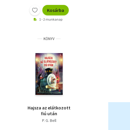
Kosárba
1 - 2 munkanap
KÖNYV
Hajsza az elátkozott
fiú után
P. G. Bell