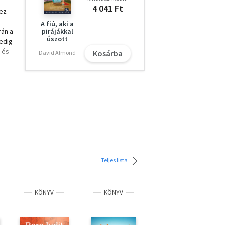
4 041 Ft
 ez
A fiú, aki a
rán a
pirájákkal
úszott
pedig
 és
Kosárba
David Almond
Teljes lista
KÖNYV
KÖNYV
KÖNYV