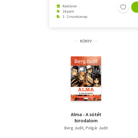
Raktáron
18 pont
1 - 2 munkanap
KÖNYV
Alma - A sötét
birodalom
Berg Judit
Polgár Judit