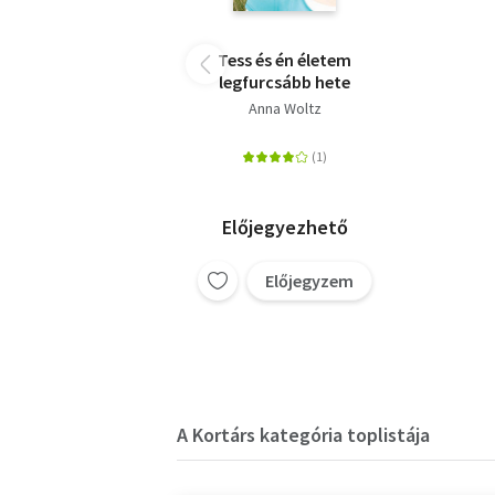
Tess és én életem
legfurcsább hete
Anna Woltz
Előjegyezhető
Előjegyzem
A Kortárs kategória toplistája