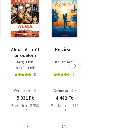
%
Alma - A sötét
Kosársuli
Momo
birodalom
Berg Judit
Kollár Betti
Michael Ende
Polgár Judit
Akciós ár:
Online ár:
Online ár:
2 400 Ft
5 031 Ft
4 482 Ft
Online ár: 3 600
Ft
Eredeti ár: 5 590
Eredeti ár: 4 980
Ft
Ft
Eredeti ár: 3 999
Ft