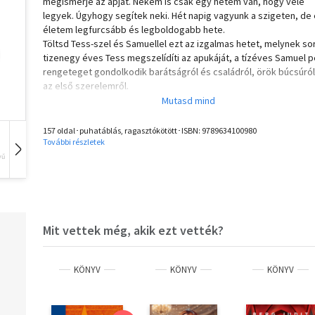
megismerje az apját. Nekem is csak egy hetem van, hogy vele
legyek. Úgyhogy segítek neki. Hét napig vagyunk a szigeten, de
életem legfurcsább és legboldogabb hete.
Töltsd Tess-szel és Samuellel ezt az izgalmas hetet, melynek so
tizenegy éves Tess megszelídíti az apukáját, a tízéves Samuel 
rengeteget gondolkodik barátságról és családról, örök búcsúról
az első szerelemről.
Olvasd el mások véleményét is!
157 oldal･puhatáblás, ragasztókötött･ISBN:
9789634100980
További részletek
vű
Hangoskönyv
Film
Zene
Mit vettek még, akik ezt vették?
KÖNYV
KÖNYV
KÖNYV