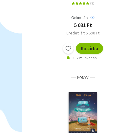
Online ár:
5 031 Ft
Eredeti ár: 5 590 Ft
Kosárba
1 - 2 munkanap
KÖNYV