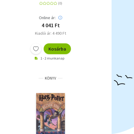
Online ár:
4 041 Ft
Kiadói ár: 4 490 Ft
Kosárba
1 - 2 munkanap
KÖNYV