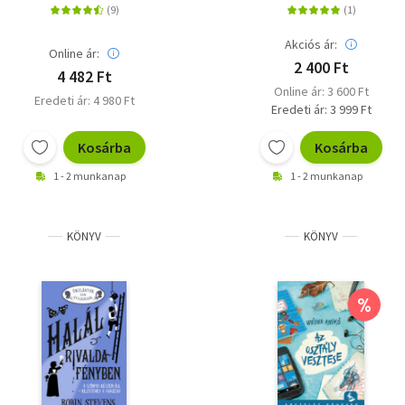
Akciós ár:
Online ár:
2 400 Ft
4 482 Ft
Online ár: 3 600 Ft
Eredeti ár: 4 980 Ft
Eredeti ár: 3 999 Ft
Kosárba
Kosárba
1 - 2 munkanap
1 - 2 munkanap
KÖNYV
KÖNYV
%