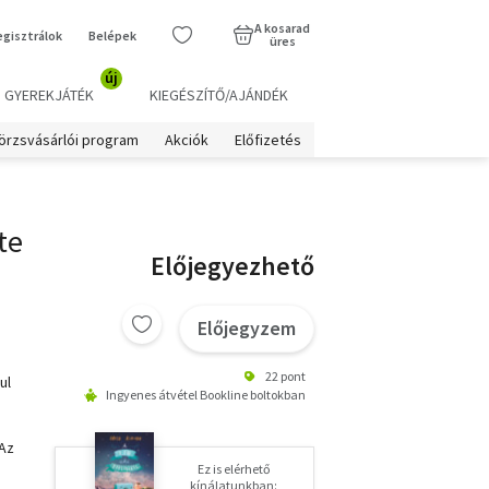
A kosarad
egisztrálok
Belépek
üres
új
GYEREKJÁTÉK
KIEGÉSZÍTŐ/AJÁNDÉK
örzsvásárlói program
Akciók
Előfizetés
te
Előjegyezhető
Előjegyzem
22 pont
ul
Ingyenes átvétel Bookline boltokban
 Az
Ez is elérhető
kínálatunkban: