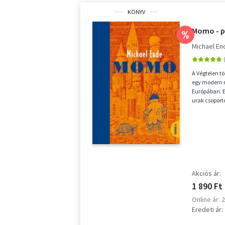
KÖNYV
Momo - p
%
Michael En
A Végtelen t
egy modern n
Európában. E
urak csoport
embereket, és
Akciós ár:
1 890 Ft
Online ár: 
Eredeti ár: