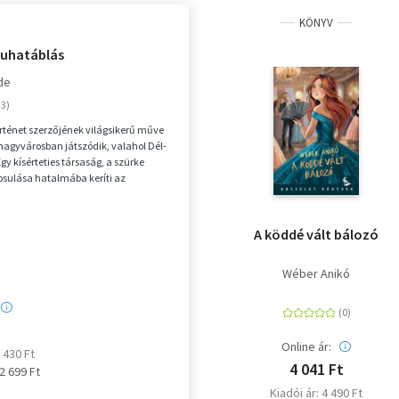
KÖNYV
uhatáblás
de
örténet szerzőjének világsikerű műve
agyvárosban játszódik, valahol Dél-
gy kísérteties társaság, a szürke
osulása hatalmába keríti az
 a...
A köddé vált bálozó
Wéber Anikó
Online ár:
2 430 Ft
4 041 Ft
 2 699 Ft
Kiadói ár: 4 490 Ft