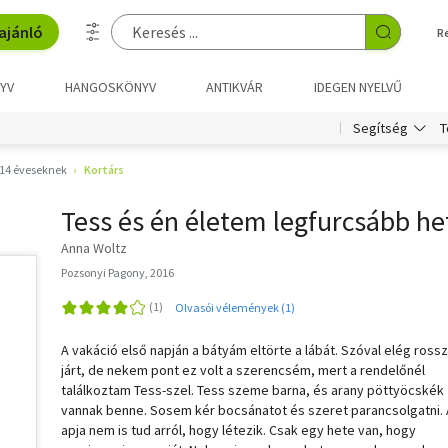
ajánló
R
YV
HANGOSKÖNYV
ANTIKVÁR
IDEGEN NYELVŰ
T
Segítség
14 éveseknek
Kortárs
Tess és én életem legfurcsább he
Anna Woltz
Pozsonyi Pagony, 2016
Olvasói vélemények (1)
A vakáció első napján a bátyám eltörte a lábát. Szóval elég rossz
járt, de nekem pont ez volt a szerencsém, mert a rendelőnél
találkoztam Tess-szel. Tess szeme barna, és arany pöttyöcskék
vannak benne. Sosem kér bocsánatot és szeret parancsolgatni.
apja nem is tud arról, hogy létezik. Csak egy hete van, hogy