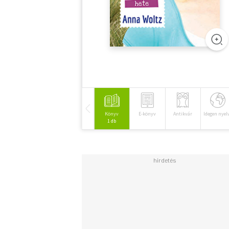
Könyv
E-könyv
Antikvár
Idegen nyel
1 db