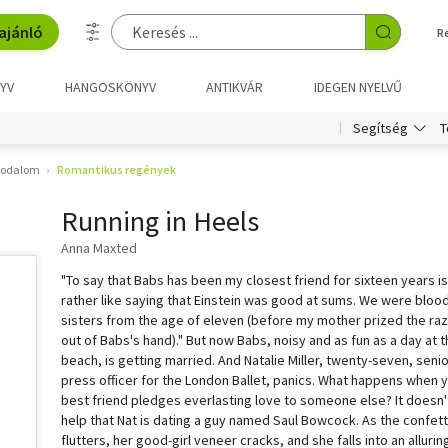
ajánló
R
YV
HANGOSKÖNYV
ANTIKVÁR
IDEGEN NYELVŰ
T
Segítség
irodalom
Romantikus regények
Running in Heels
Anna Maxted
"To say that Babs has been my closest friend for sixteen years is
rather like saying that Einstein was good at sums. We were bloo
sisters from the age of eleven (before my mother prized the ra
out of Babs's hand)." But now Babs, noisy and as fun as a day at 
beach, is getting married. And Natalie Miller, twenty-seven, seni
press officer for the London Ballet, panics. What happens when 
best friend pledges everlasting love to someone else? It doesn'
help that Nat is dating a guy named Saul Bowcock. As the confett
flutters, her good-girl veneer cracks, and she falls into an allurin