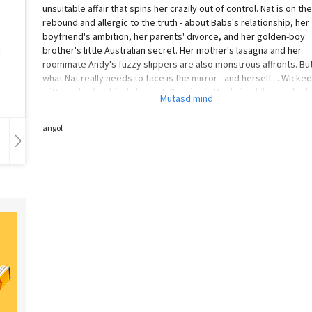
unsuitable affair that spins her crazily out of control. Nat is on the
rebound and allergic to the truth - about Babs's relationship, her
boyfriend's ambition, her parents' divorce, and her golden-boy
brother's little Australian secret. Her mother's lasagna and her
roommate Andy's fuzzy slippers are also monstrous affronts. Bu
what Nat really needs to face is the mirror - and herself.... Wicked
witty and refreshingly honest, Running in Heels is a hilarious look
the lies we tell ourselves - and the unwanted truths that only our
best friends can tell us.
angol
Hangoskönyv
Film
Zene