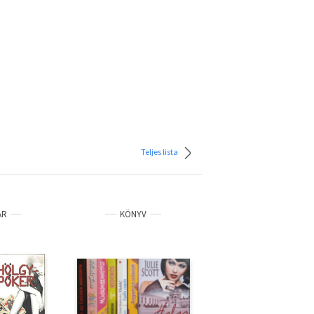
Teljes lista
ÁR
KÖNYV
ANTIKVÁR