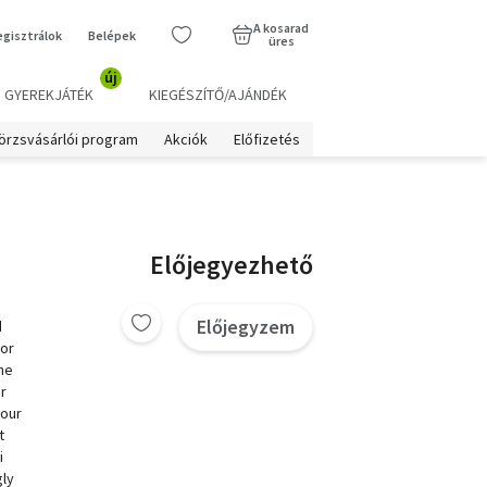
A kosarad
egisztrálok
Belépek
üres
új
GYEREKJÁTÉK
KIEGÉSZÍTŐ/AJÁNDÉK
örzsvásárlói program
Akciók
Előfizetés
Előjegyezhető
Előjegyzem
d
zor
the
or
your
t
i
gly