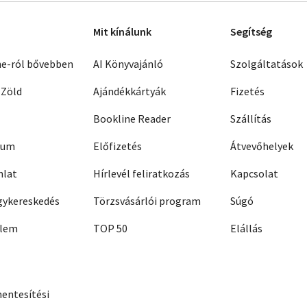
Mit kínálunk
Segítség
ne-ról bővebben
AI Könyvajánló
Szolgáltatások
 Zöld
Ajándékkártyák
Fizetés
Bookline Reader
Szállítás
zum
Előfizetés
Átvevőhelyek
nlat
Hírlevél feliratkozás
Kapcsolat
ykereskedés
Törzsvásárlói program
Súgó
elem
TOP 50
Elállás
entesítési