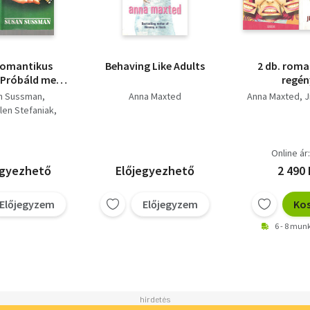
 romantikus
Behaving Like Adults
2 db. roma
(Próbáld meg
regén
m! + Anyám és
(Műkörömsz
n Sussman
Anna Maxted
Anna Maxted
J
török +
+ Hölgyp
len Stefaniak
szakadtáig)
a Maxted
Online ár
egyezhető
Előjegyezhető
2 490 
Előjegyzem
Előjegyzem
Ko
6 - 8 mu