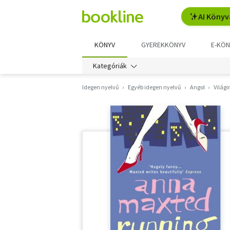
AI Könyv
KÖNYV
GYEREKKÖNYV
E-KÖN
Kategóriák
Idegen nyelvű
Egyéb idegen nyelvű
Angol
Világ