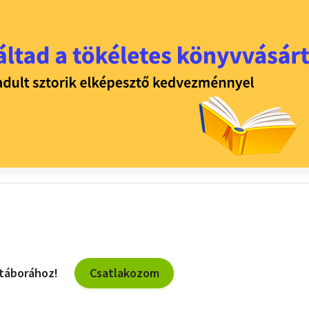
Csatlakozom
 táborához!