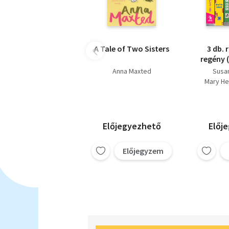
A Tale of Two Sisters
3 db.
regény 
nélküle
Anna Maxted
Susa
a 
Mary He
Műköröm
Ann
Előjegyezhető
Előj
Előjegyzem