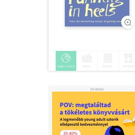
Idegen nyelvű
Könyv
E-könyv
Antikvár