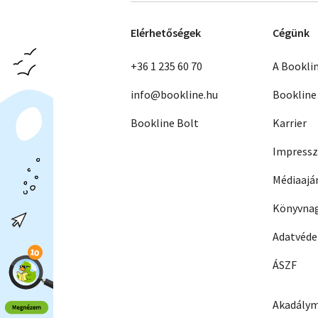
Elérhetőségek
Cégünk
+36 1 235 60 70
A Bookli
info@bookline.hu
Bookline
Bookline Bolt
Karrier
Impress
Médiaajá
Könyvnag
Adatvéd
ÁSZF
Akadálym