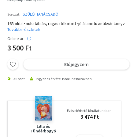
SZÜLŐI TANÁCSADÓ
Sorozat:
163 oldal･puhatáblás, ragasztókötött･jó állapotú antikvár könyv
További részletek
Online ár:
3 500 Ft
Előjegyzem
35 pont
Ingyenes átvétel Bookline boltokban
Ez is elérhető kínálatunkban:
3 474 Ft
Lilla és
Tündérbogyó