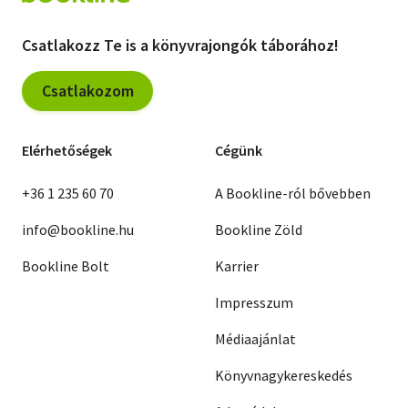
Csatlakozz Te is a könyvrajongók táborához!
Csatlakozom
Elérhetőségek
Cégünk
+36 1 235 60 70
A Bookline-ról bővebben
info@bookline.hu
Bookline Zöld
Bookline Bolt
Karrier
Impresszum
Médiaajánlat
Könyvnagykereskedés