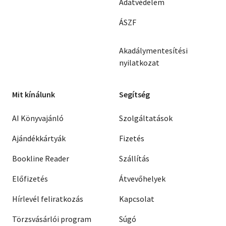
Adatvédelem
ÁSZF
Akadálymentesítési
nyilatkozat
Mit kínálunk
Segítség
AI Könyvajánló
Szolgáltatások
Ajándékkártyák
Fizetés
Bookline Reader
Szállítás
Előfizetés
Átvevőhelyek
Hírlevél feliratkozás
Kapcsolat
Törzsvásárlói program
Súgó