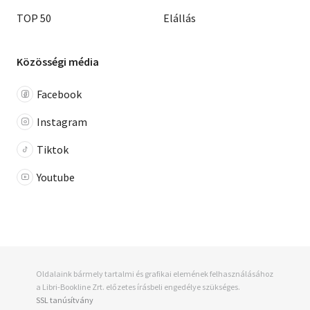
TOP 50
Elállás
Közösségi média
Facebook
Instagram
Tiktok
Youtube
Oldalaink bármely tartalmi és grafikai elemének felhasználásához
a Libri-Bookline Zrt. előzetes írásbeli engedélye szükséges.
SSL tanúsítvány