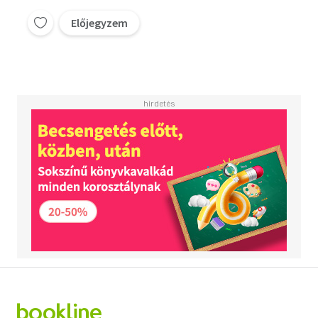
kezdetétől "jó alvó"?;
Rossz alvási
Előjegyzem
időpontból megfelelő
alvási időpont;
Hogyan tanulnak meg
a rossz alvók
aludni?...)