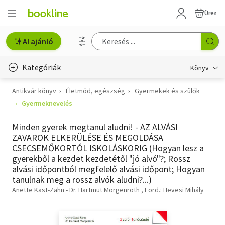
Üres
AI ajánló
Kategóriák
Könyv
Antikvár könyv
Életmód, egészség
Gyermekek és szülők
Életmód, egészség
Gyermeknevelés
Erotika
Minden gyerek megtanul aludni! - AZ ALVÁSI
Gyermek- és ifjúsági
ZAVAROK ELKERÜLÉSE ÉS MEGOLDÁSA
CSECSEMŐKORTÓL ISKOLÁSKORIG (Hogyan lesz a
Hobbi, szabadidő
gyerekből a kezdet kezdetétől "jó alvó"?; Rossz
alvási időpontból megfelelő alvási időpont; Hogyan
Irodalom
tanulnak meg a rossz alvók aludni?...)
Anette Kast-Zahn - Dr. Hartmut Morgenroth
Ford.: Hevesi Mihály
Művészet
Szakkönyv