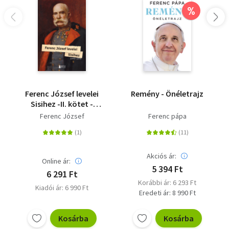
%
Ferenc József levelei
Remény - Önéletrajz
Sisihez -II. kötet -
1895-1898
Ferenc József
Ferenc pápa
Akciós ár:
Online ár:
5 394 Ft
6 291 Ft
Korábbi ár: 6 293 Ft
Kiadói ár: 6 990 Ft
Eredeti ár: 8 990 Ft
Kosárba
Kosárba