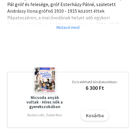
Pál gróf és felesége, gróf Esterházy Pálné, született
Andrássy Ilona grófnő 1910 - 1915 között éltek
Pápateszéren, a mai óvodának helyet adó egykori
Esterházy kúriában. A kétkötetes könyv az 1889 - 1947
közötti időszak - benne a Pápateszéren töltött boldog
évek - történéseibe enged bepillantást a magyar
arisztokrácia krémjéhez tartozó Andrássy Ilona grófnő
irathagyatékán keresztül.
Ez is elérhető kínálatunkban:
6 300 Ft
Micsoda anyák
voltak - Híres nők a
gyerekszobában
Kosárba
Budai Lotti, Zubor Rozi