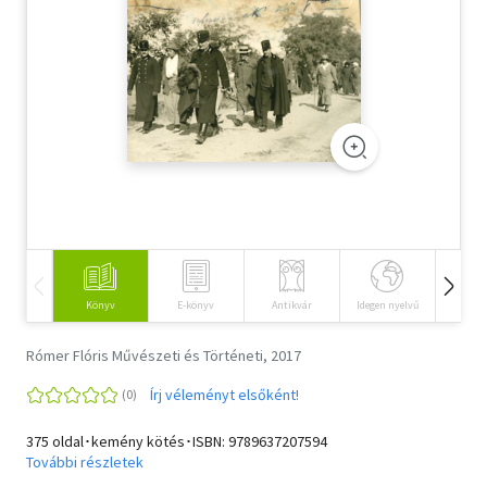
Szótár, nyelvkönyv
Tankönyv, segédkönyv
Társadalomtudomány
Természettudomány
Történelem
Vallás
Könyv
E-könyv
Antikvár
Idegen nyelvű
Hangos
Rómer Flóris Művészeti és Történeti, 2017
Írj véleményt elsőként!
375 oldal･kemény kötés･ISBN:
9789637207594
További részletek