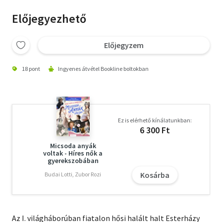
Előjegyezhető
Előjegyzem
18 pont
Ingyenes átvétel Bookline boltokban
Ez is elérhető kínálatunkban:
6 300 Ft
Micsoda anyák
voltak - Híres nők a
gyerekszobában
Kosárba
Budai Lotti, Zubor Rozi
Az I. világháborúban fiatalon hősi halált halt Esterházy