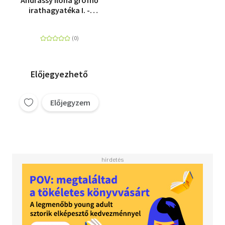
Andrássy Ilona grófnő
irathagyatéka I. -
Szarajevótól
Trianonig
Előjegyezhető
Előjegyzem