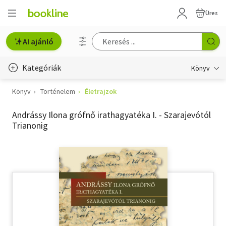
Üres
AI ajánló
Kategóriák
Könyv
Könyv
Történelem
Életrajzok
Életmód, egészség
Andrássy Ilona grófnő irathagyatéka I. - Szarajevótól
Erotika
Trianonig
Gyermek- és ifjúsági
Hobbi, szabadidő
Irodalom
Művészet
Szakkönyv