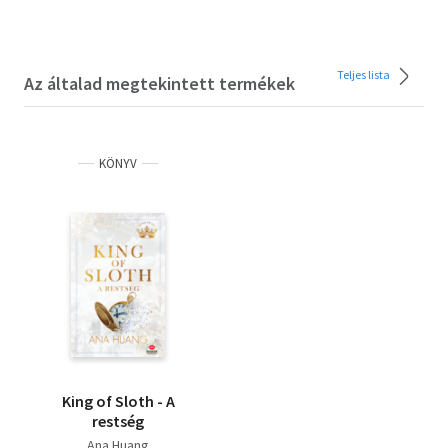
Teljes lista
Az általad megtekintett termékek
KÖNYV
King of Sloth - A
restség
Ana Huang