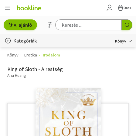
Üres
AI ajánló
Kategóriák
Könyv
Könyv
Erotika
Irodalom
Életmód, egészség
King of Sloth - A restség
Erotika
Ana Huang
Gyermek- és ifjúsági
Hobbi, szabadidő
Irodalom
Művészet
Szakkönyv