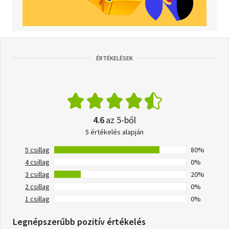
ÉRTÉKELÉSEK
4.6
az 5-ből
5 értékelés alapján
5 csillag
80%
4 csillag
0%
3 csillag
20%
2 csillag
0%
1 csillag
0%
Legnépszerűbb pozitív értékelés