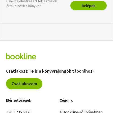
Csak bejelentkezett felhasználók
Belépek
értékelhetik a könyvet.
Csatlakozz Te is a könyvrajongók táborához!
Csatlakozom
Elérhetőségek
Cégünk
+36 1 235 60 70
A Bookline-ról bővebben