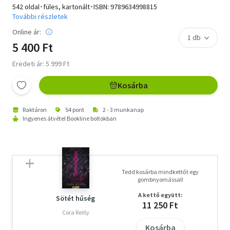
542 oldal･füles, kartonált･ISBN:
9789634998815
További részletek
Online ár:
5 400 Ft
Eredeti ár: 5 999 Ft
Kosárba
Raktáron
54 pont
2 - 3 munkanap
Ingyenes átvétel Bookline boltokban
Tedd kosárba mindkettőt egy
gombnyomással!
A kettő együtt:
Sötét hűség
11 250 Ft
Cora Reilly
Kosárba