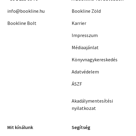
info@bookline.hu
Bookline Zöld
Bookline Bolt
Karrier
Impresszum
Médiaajánlat
Könyvnagykereskedés
Adatvédelem
ÁSZF
Akadálymentesítési
nyilatkozat
Mit kínálunk
Segítség