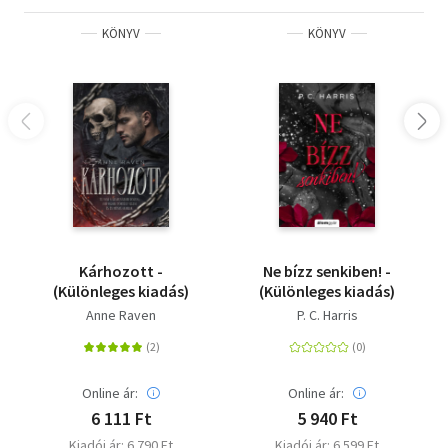
KÖNYV
KÖNYV
Kárhozott -
Ne bízz senkiben! -
(Különleges kiadás)
(Különleges kiadás)
Anne Raven
P. C. Harris
Online ár:
Online ár:
6 111 Ft
5 940 Ft
Kiadói ár: 6 790 Ft
Kiadói ár: 6 599 Ft