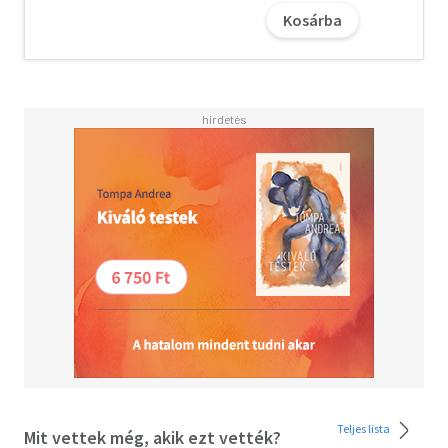
Sloane Kensington jól menő PR-menedzser, aki remekül
Kosárba
megtalálja a hangot még a nehezebb ügyfelekkel is. De
egyik sem képes úgy kihozni a sodrából, mint egy bizonyos
milliárdos örökös a maga szívdöglesztő gödröcskéivel és a
felettébb lezser életfilozófiájával. Együtt dolgoznak
ugyan, de soha nem fog beleszeretni… bármennyire is
megdobogtatja a szívét, bármennyire is vonzó a
higgadtsága a bulizós álarc alatt. Mert Xavier számára
csakis egy ügyfél lehet. Nem igaz?
Vajon Xavier és Sloane képesek kitörni a szívüket is uraló
szerepeikből, vagy a szenvedélyes kapcsolatuk feléget
mindent, ami fontos számukra?
Olvasd el mások véleményét is!
Teljes lista
Mit vettek még, akik ezt vették?