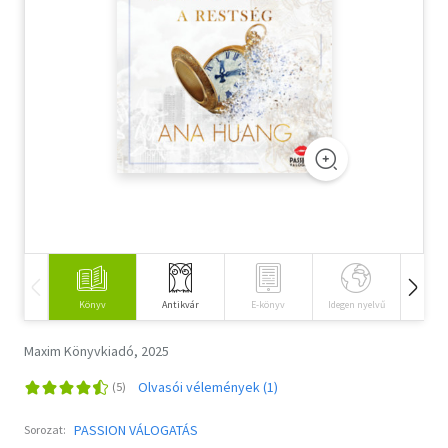
Szótár, nyelvkönyv
Tankönyv, segédkönyv
Társadalomtudomány
Természettudomány
Történelem
Vallás
Könyv
Antikvár
E-könyv
Idegen nyelvű
Hangos
Maxim Könyvkiadó, 2025
Olvasói vélemények (1)
PASSION VÁLOGATÁS
Sorozat: