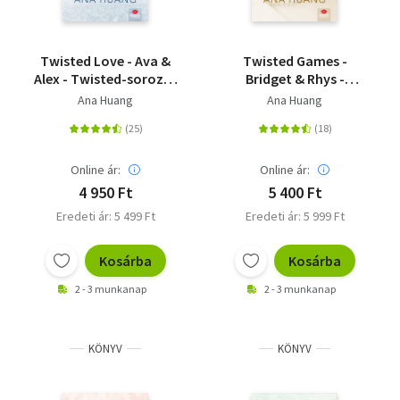
Twisted Love - Ava &
Twisted Games -
Alex - Twisted-sorozat
Bridget & Rhys -
1. rész
Twisted-sorozat 2.
Ana Huang
Ana Huang
rész
Online ár:
Online ár:
4 950 Ft
5 400 Ft
Eredeti ár: 5 499 Ft
Eredeti ár: 5 999 Ft
Kosárba
Kosárba
2 - 3 munkanap
2 - 3 munkanap
KÖNYV
KÖNYV