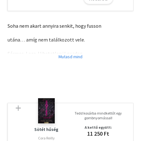
Soha nem akart annyira senkit, hogy fusson
utána… amíg nem találkozott vele.
Sármos. Laza. Hihetetlenül gazdag.
Xavier Castillónak a lábai előtt hever a világ, de esze
ágában sincs átvenni a családi nagyvállalat irányítását,
persze ettől függetlenül imádják a nők… kivéve
egyvalakit, a PR-menedzserét. Akit egyébként
folyamatosan felbosszant, de egy tragédia közelebb
hozza őket egymáshoz. Xaviernek szembe kell néznie a
jövőjével, és azzal a felismeréssel, hogy arra a nőre vágyik
Tedd kosárba mindkettőt egy
igazán, aki nem olvad el tőle.
gombnyomással!
A kettő együtt:
Fegyelmezett. Intelligens. Ambiciózus.
Sötét hűség
11 250 Ft
Cora Reilly