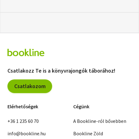
Csatlakozz Te is a könyvrajongók táborához!
Csatlakozom
Elérhetőségek
Cégünk
+36 1 235 60 70
A Bookline-ról bővebben
info@bookline.hu
Bookline Zöld