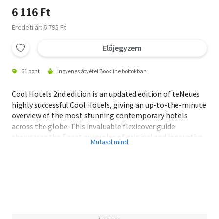
6 116 Ft
Eredeti ár: 6 795 Ft
Előjegyzem
61 pont
Ingyenes átvétel Bookline boltokban
Cool Hotels 2nd edition is an updated edition of teNeues
highly successful Cool Hotels, giving an up-to-the-minute
overview of the most stunning contemporary hotels
across the globe. This invaluable flexicover guide
showcases the finest examples of original and innovative
hostelry design.
Lavishly illustrated with approximately 400 color
photographs, these views of hotel exteriors and interiors
are a feast for the eyes and the imagination. This volume
features designs from Matteo Thun, Antonio Citterio, and
Stephen B. Jacobs, in locations as diverse as New York,
Berlin, an Bangkok. Loft Publications is a Barcelona-based