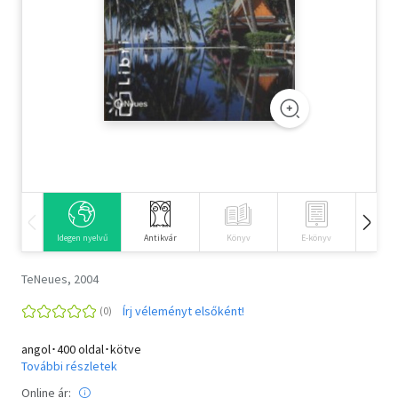
Szótár, nyelvkönyv
Tankönyv, segédkönyv
Társadalomtudomány
Természettudomány
Történelem
Vallás
Idegen nyelvű
Antikvár
Könyv
E-könyv
Hangos
TeNeues, 2004
Írj véleményt elsőként!
angol･400 oldal･kötve
További részletek
Online ár: