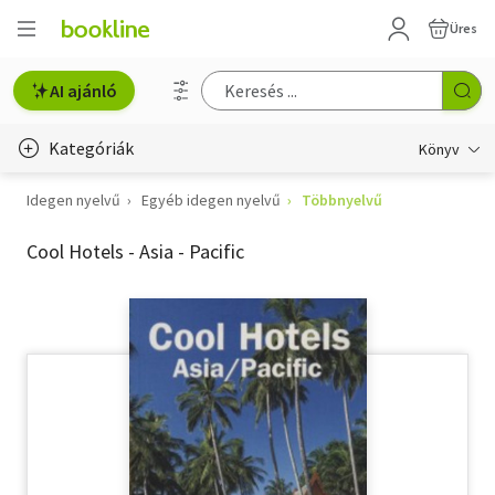
Üres
AI ajánló
Kategóriák
Könyv
Idegen nyelvű
Egyéb idegen nyelvű
Többnyelvű
Életmód, egészség
Cool Hotels - Asia - Pacific
Erotika
Gyermek- és ifjúsági
Hobbi, szabadidő
Irodalom
Művészet
Szakkönyv