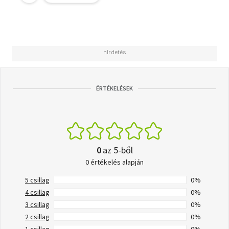
ÉRTÉKELÉSEK
0
az 5-ből
0 értékelés alapján
5 csillag
0%
4 csillag
0%
3 csillag
0%
2 csillag
0%