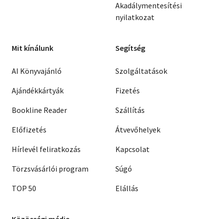
Akadálymentesítési
nyilatkozat
Mit kínálunk
Segítség
AI Könyvajánló
Szolgáltatások
Ajándékkártyák
Fizetés
Bookline Reader
Szállítás
Előfizetés
Átvevőhelyek
Hírlevél feliratkozás
Kapcsolat
Törzsvásárlói program
Súgó
TOP 50
Elállás
Közösségi média