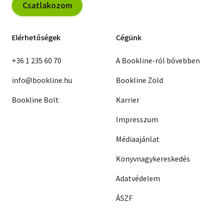
Csatlakozom
Elérhetőségek
Cégünk
+36 1 235 60 70
A Bookline-ról bővebben
info@bookline.hu
Bookline Zöld
Bookline Bolt
Karrier
Impresszum
Médiaajánlat
Könyvnagykereskedés
Adatvédelem
ÁSZF