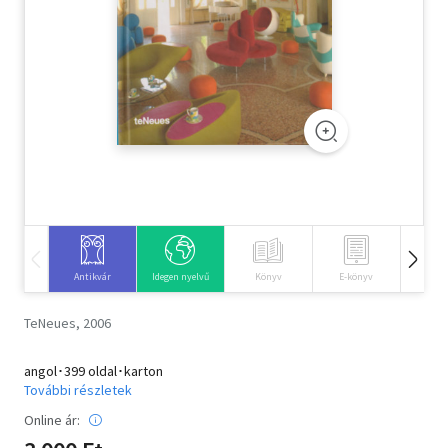
Szótár, nyelvkönyv
Tankönyv, segédkönyv
Társadalomtudomány
Természettudomány
Történelem
Vallás
Antikvár
Idegen nyelvű
Könyv
E-könyv
Hangos
TeNeues, 2006
angol･399 oldal･karton
További részletek
Online ár: