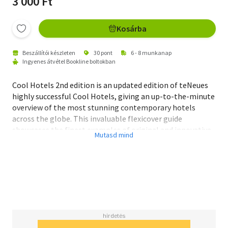
3 000 Ft
Kosárba
Beszállítói készleten
30 pont
6 - 8 munkanap
Ingyenes átvétel Bookline boltokban
Cool Hotels 2nd edition is an updated edition of teNeues
highly successful Cool Hotels, giving an up-to-the-minute
overview of the most stunning contemporary hotels
across the globe. This invaluable flexicover guide
showcases the finest examples of original and innovative
hostelry design.
Lavishly illustrated with approximately 400 color
photographs, these views of hotel exteriors and interiors
are a feast for the eyes and the imagination. This volume
features designs from Matteo Thun, Antonio Citterio, and
Stephen B. Jacobs, in locations as diverse as New York,
Berlin, an Bangkok. Loft Publications is a Barcelona-based
company that specializes in architecture, interior design