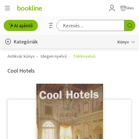
Üres
AI ajánló
Kategóriák
Könyv
Antikvár könyv
Idegen nyelvű
Többnyelvű
Életmód, egészség
Cool Hotels
Erotika
Gyermek- és ifjúsági
Hobbi, szabadidő
Irodalom
Művészet
Szakkönyv