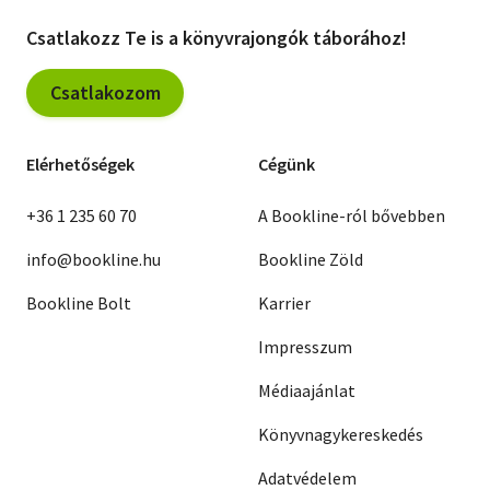
Csatlakozz Te is a könyvrajongók táborához!
Csatlakozom
Elérhetőségek
Cégünk
+36 1 235 60 70
A Bookline-ról bővebben
info@bookline.hu
Bookline Zöld
Bookline Bolt
Karrier
Impresszum
Médiaajánlat
Könyvnagykereskedés
Adatvédelem