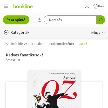
Üres
AI ajánló
Kategóriák
Könyv
Antikvár könyv
Irodalom
Irodalomtörténet
Esszé
Életmód, egészség
Kedves fanatikusok!
Erotika
Ámosz Oz
Gyermek- és ifjúsági
Hobbi, szabadidő
Irodalom
Művészet
Szakkönyv