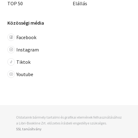
TOP 50
Elállás
Közösségi média
Facebook
Instagram
Tiktok
Youtube
Oldalaink bármely tartalmi és grafikai elemének felhasználásához
a Libri-Bookline Zrt. előzetes írásbeli engedélye szükséges.
SSL tanúsítvány