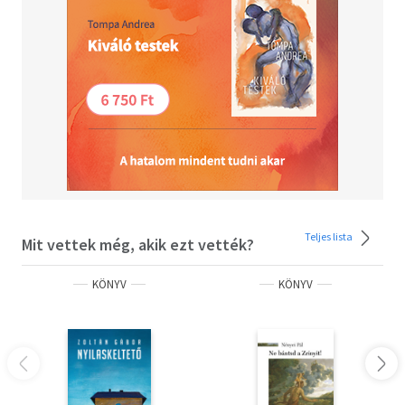
"sok ezer éves értelmezési, átértelmezési és
ellenértelmezési játék"-ról szól szeretettel, de egyúttal
kíméletlenül őszinte kritikával is. A kötetet záró, Álmok,
melyeket Izraelnek hamarosan el kell engedni című írás
pedig szenvedélyes hangvételű érvelés az önálló palesztin
állam szükségességéről.
Ámosz Oz, a legismertebb és legnépszerűbb izraeli
szerző briliáns humorral, mély bölcsességgel,
szenvedélyes humanizmussal - és remek időzítéssel járja
körül választott témáját.
Teljes lista
Mit vettek még, akik ezt vették?
KÖNYV
KÖNYV