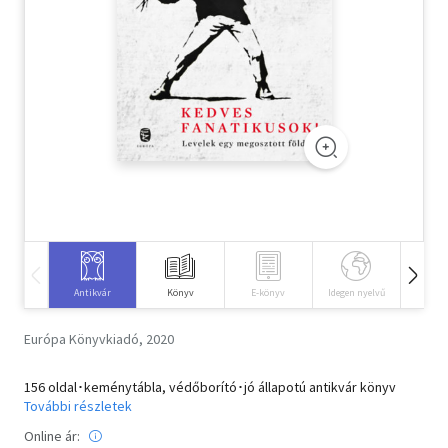
Szótár, nyelvkönyv
Tankönyv, segédkönyv
Társadalomtudomány
Természettudomány
Történelem
Vallás
Antikvár
Könyv
E-könyv
Idegen nyelvű
Hangos
Európa Könyvkiadó, 2020
156 oldal･keménytábla, védőborító･jó állapotú antikvár könyv
További részletek
Online ár: