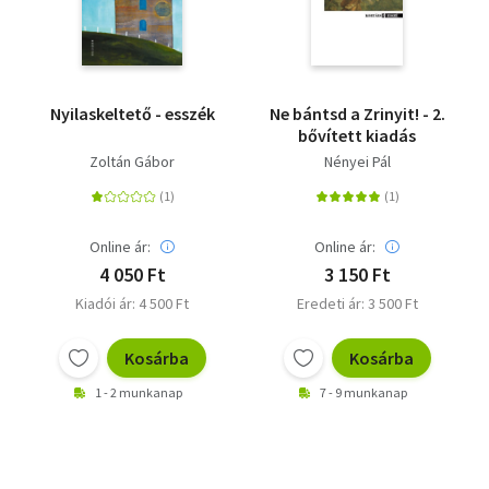
Nyilaskeltető - esszék
Ne bántsd a Zrinyit! - 2.
bővített kiadás
Zoltán Gábor
Nényei Pál
Online ár:
Online ár:
4 050 Ft
3 150 Ft
Kiadói ár: 4 500 Ft
Eredeti ár: 3 500 Ft
Kosárba
Kosárba
1 - 2 munkanap
7 - 9 munkanap