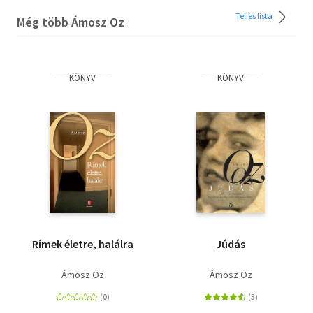
Teljes lista
Még több Ámosz Oz
KÖNYV
KÖNYV
Rímek életre, halálra
Júdás
Ámosz Oz
Ámosz Oz