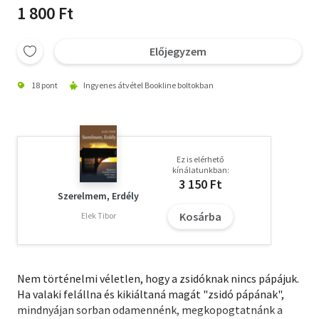
1 800 Ft
Előjegyzem
18 pont
Ingyenes átvétel Bookline boltokban
Ez is elérhető
kínálatunkban:
3 150 Ft
Szerelmem, Erdély
Kosárba
Elek Tibor
Nem történelmi véletlen, hogy a zsidóknak nincs pápájuk.
Ha valaki felállna és kikiáltaná magát "zsidó pápának",
mindnyájan sorban odamennénk, megkopogtatnánk a