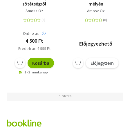
sötétségről
mélyén
Ámosz Oz
Ámosz Oz
Online ár:
4 500 Ft
Előjegyezhető
Eredeti ár: 4 999 Ft
Kosárba
Előjegyzem
1 - 2 munkanap