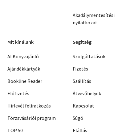
Akadálymentesítési
nyilatkozat
Mit kínálunk
Segítség
AI Könyvajánló
Szolgáltatások
Ajándékkártyák
Fizetés
Bookline Reader
Szállítás
Előfizetés
Átvevőhelyek
Hírlevél feliratkozás
Kapcsolat
Törzsvásárlói program
Súgó
TOP 50
Elállás