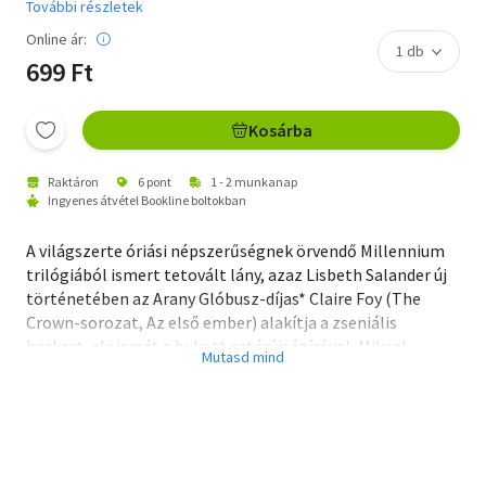
További részletek
Online ár:
699 Ft
Kosárba
Raktáron
6 pont
1 - 2 munkanap
Ingyenes átvétel Bookline boltokban
A világszerte óriási népszerűségnek örvendő Millennium
trilógiából ismert tetovált lány, azaz Lisbeth Salander új
történetében az Arany Glóbusz-díjas* Claire Foy (The
Crown-sorozat, Az első ember) alakítja a zseniális
hackert, aki ismét a bukott sztárújságíróval, Mikael
Blomkvisttal (Sverrir Gudnason - Borg/McEnroe) az
oldalán nyomoz. Lisbeth ezúttal egy autista kisfiún próbál
segíteni, így keveredik bele élete legveszélyesebb ügyébe
és ragad bele korrupt kormányhivatalnokok, kémek és
kiberbűnözők pókhálójába. A lány múltjával összefüggő,