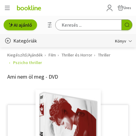
Üres
AI ajánló
Kategóriák
Könyv
Kiegészítő/Ajándék
Film
Thriller és Horror
Thriller
Életmód, egészség
Pszicho thriller
Erotika
Ami nem öl meg - DVD
Gyermek- és ifjúsági
Hobbi, szabadidő
Irodalom
Művészet
Szakkönyv