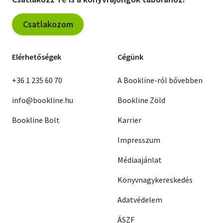
Csatlakozom
Elérhetőségek
Cégünk
+36 1 235 60 70
A Bookline-ról bővebben
info@bookline.hu
Bookline Zöld
Bookline Bolt
Karrier
Impresszum
Médiaajánlat
Könyvnagykereskedés
Adatvédelem
ÁSZF