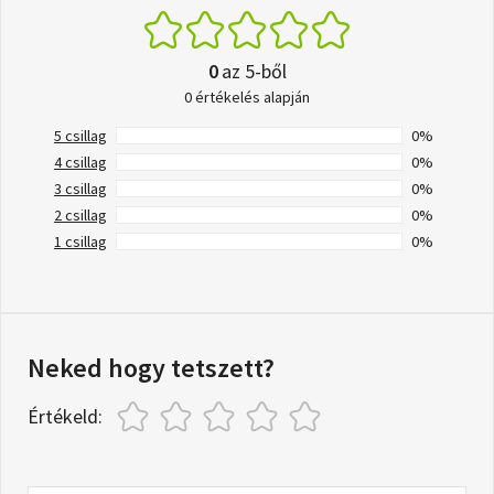
0
az 5-ből
0 értékelés alapján
5 csillag
0%
4 csillag
0%
3 csillag
0%
2 csillag
0%
1 csillag
0%
Neked hogy tetszett?
Értékeld: