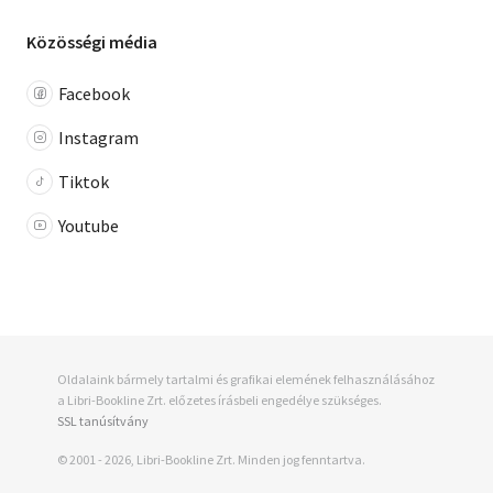
Közösségi média
Facebook
Instagram
Tiktok
Youtube
Oldalaink bármely tartalmi és grafikai elemének felhasználásához
a Libri-Bookline Zrt. előzetes írásbeli engedélye szükséges.
SSL tanúsítvány
© 2001 - 2026, Libri-Bookline Zrt. Minden jog fenntartva.