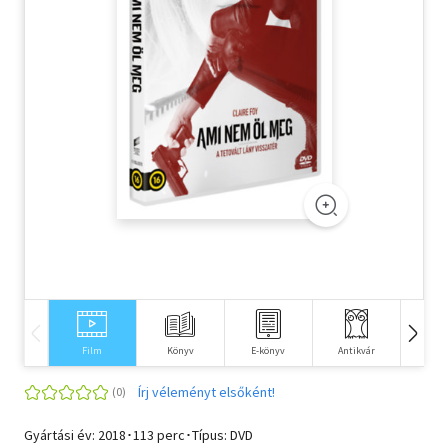
Szótár, nyelvkönyv
Tankönyv, segédkönyv
Társadalomtudomány
Természettudomány
Történelem
Vallás
Film
Könyv
E-könyv
Antikvár
Idegen 
Írj véleményt elsőként!
Gyártási év: 2018･113 perc･Típus: DVD