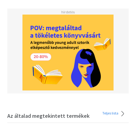
zűrös ügy szálai egészen az Amerikai Nemzetbiztonsági
Ügynökséghez és a svéd arisztokrácia titkolt bűneihez
vezetnek. A kemény és feszült filmet a Vaksötéttel nagy
sikert aratott Fede Alvarez rendezte.
NFT/24991/2018 - 16 éven aluliak számára nem ajánlott
Teljes lista
Az általad megtekintett termékek