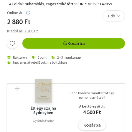
142 oldal･puhatáblás, ragasztókötött･ISBN:
9789635142859
Online ár:
2 880 Ft
Kiadói ár: 3 200 Ft
Kosárba
Raktáron
0 pont
2 - 3 munkanap
Ingyenes átvétel Bookline boltokban
Tedd kosárba mindkettőt egy
gombnyomással!
A kettő együtt:
Élt egy szajha
4 500 Ft
Sydneyben
Gyárfás Endre
Kosárba