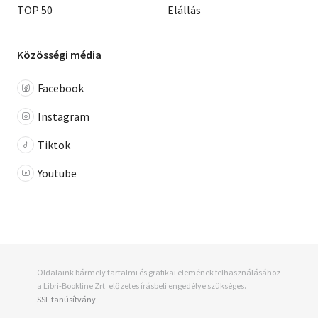
TOP 50
Elállás
Közösségi média
Facebook
Instagram
Tiktok
Youtube
Oldalaink bármely tartalmi és grafikai elemének felhasználásához
a Libri-Bookline Zrt. előzetes írásbeli engedélye szükséges.
SSL tanúsítvány