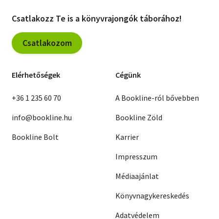
Csatlakozz Te is a könyvrajongók táborához!
Csatlakozom
Elérhetőségek
Cégünk
+36 1 235 60 70
A Bookline-ról bővebben
info@bookline.hu
Bookline Zöld
Bookline Bolt
Karrier
Impresszum
Médiaajánlat
Könyvnagykereskedés
Adatvédelem