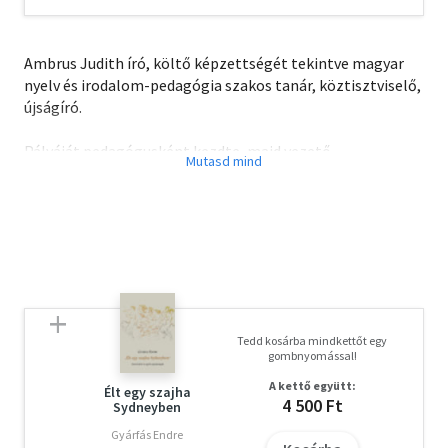
Ambrus Judith író, költő képzettségét tekintve magyar
nyelv és irodalom-pedagógia szakos tanár, köztisztviselő,
újságíró.
Pályáját pedagógusként kezdte, majd vezető
köztisztviselőként dolgozott. Újságíróként, később
lapszerkesztőként már rendszeresen publikált.
Szülőföldjén, Balatonlellén él.
"Magával húz a naplemente lassan,
fogyó napjaim ezüstös hídján lépkedek,
Tedd kosárba mindkettőt egy
múlt, jelen olvadozik tarsolyomban,
gombnyomással!
A kettő együtt:
míg tenyerembe rejtem a szelíd fényeket."
Élt egy szajha
4 500 Ft
Sydneyben
Gyárfás Endre