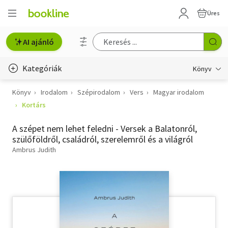
Üres
AI ajánló
Kategóriák
Könyv
Könyv
Irodalom
Szépirodalom
Vers
Magyar irodalom
Életmód, egészség
Kortárs
Erotika
A szépet nem lehet feledni - Versek a Balatonról,
Gyermek- és ifjúsági
szülőföldről, családról, szerelemről és a világról
Ambrus Judith
Hobbi, szabadidő
Irodalom
Művészet
Szakkönyv