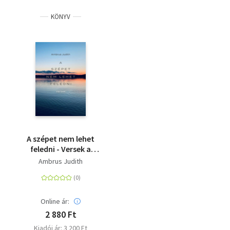
KÖNYV
A szépet nem lehet
feledni - Versek a
Balatonról,
Ambrus Judith
szülőföldről,
családról, szerelemről
és a világról
Online ár:
2 880 Ft
Kiadói ár: 3 200 Ft