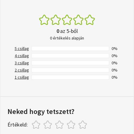
0
az 5-ből
0 értékelés alapján
5 csillag
0%
4 csillag
0%
3 csillag
0%
2 csillag
0%
1 csillag
0%
Neked hogy tetszett?
Értékeld: