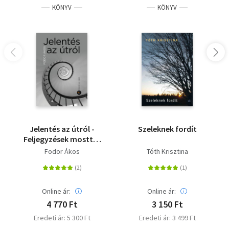
KÖNYV
KÖNYV
Jelentés az útról -
Szeleknek fordít
Feljegyzések mosttól
mostig
Fodor Ákos
Tóth Krisztina
Online ár:
Online ár:
4 770 Ft
3 150 Ft
Eredeti ár: 5 300 Ft
Eredeti ár: 3 499 Ft