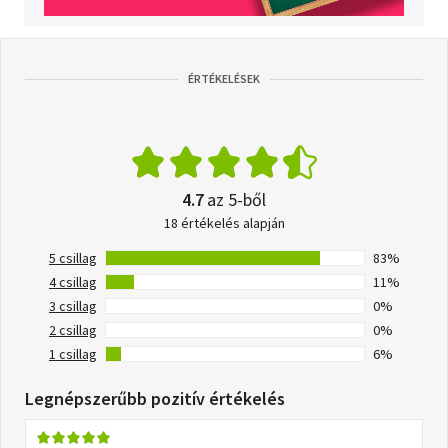
ÉRTÉKELÉSEK
4.7
az 5-ből
18 értékelés alapján
5 csillag
83%
4 csillag
11%
3 csillag
0%
2 csillag
0%
1 csillag
6%
Legnépszerűbb pozitív értékelés