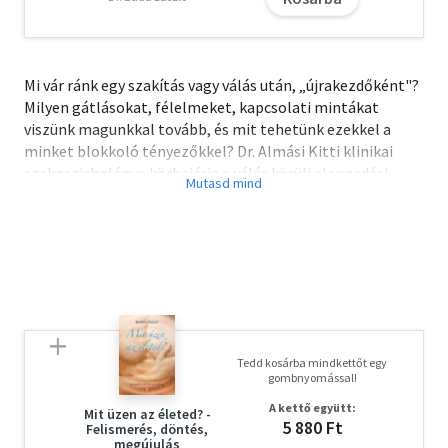
Mi vár ránk egy szakítás vagy válás után, „újrakezdőként"?
Milyen gátlásokat, félelmeket, kapcsolati mintákat
viszünk magunkkal tovább, és mit tehetünk ezekkel a
minket blokkoló tényezőkkel? Dr. Almási Kitti klinikai
szakpszichológus körbejárja a válás körüli elengedési
folyamatot, megmutatja, miként gyógyíthatjuk meg a
kapcsolatban szerzett sérüléseinket, és segít abban, hogy
átlássuk, mi befolyásol minket egy új kapcsolatba lépve.
Elárulja, mitől lesz jó élmény az első randi, miért vágyunk
annyira a pozitív visszajelzésekre, és hogyan tisztázhatjuk
a párválasztás során valódi, belső vágyainkat. Praxisa
során szerzett tapasztalatait olvasmányos történetekkel
szemléltetve kiderül, mivel érvényesülhetünk a
Tedd kosárba mindkettőt egy
párkeresők (olykor kegyetlen) piacán, illetve hogyan
gombnyomással!
tudunk ebben az önismereti folyamatban visszatalálni a
A kettő együtt:
szabadsághoz és az önelfogadáshoz, vagyis
Mit üzen az életed? -
5 880 Ft
Felismerés, döntés,
önmagunkhoz.
megújulás