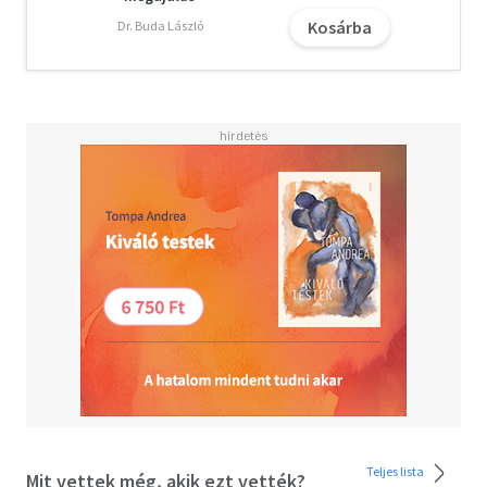
Kosárba
Dr. Buda László
A letöltéssel kapcsolatos kérdésekre
itt
találhat választ.
Olvasd el mások véleményét is!
Teljes lista
Mit vettek még, akik ezt vették?