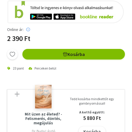
Online ár:
2 390 Ft
Kosárba
23 pont
Perceken belül
Tedd kosárba mindkettőt egy
gombnyomással!
A kettő együtt:
Mit üzen az életed? -
5 880 Ft
Felismerés, döntés,
megújulás
Kosárba
Dr. Buda László