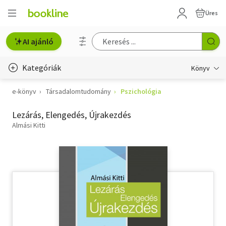
Üres
AI ajánló
Kategóriák
Könyv
e-könyv
Társadalomtudomány
Pszichológia
Életmód, egészség
Lezárás, Elengedés, Újrakezdés
Erotika
Almási Kitti
Gyermek- és ifjúsági
Hobbi, szabadidő
Irodalom
Művészet
Szakkönyv