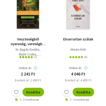
Veszteségből
Elvarratlan szálak
nyereség, vereségből
győzelem - A lelki
Dr. Bagdy Emőke
Almási Kitti
megküzdés útjai
Böjte Csaba
Szendi Gábor
Almási Kitti
Online ár:
Online ár:
2 241 Ft
4 046 Ft
Eredeti ár: 2 490 Ft
Eredeti ár: 4 495 Ft
Kosárba
Kosárba
1 - 2 munkanap
1 - 2 munkanap