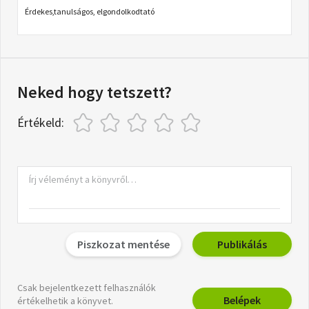
Érdekes,tanulságos, elgondolkodtató
Neked hogy tetszett?
Értékeld:
Piszkozat mentése
Publikálás
Csak bejelentkezett felhasználók
Belépek
értékelhetik a könyvet.