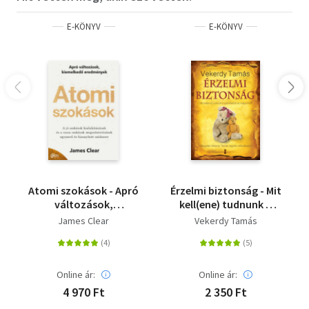
E-KÖNYV
E-KÖNYV
Atomi szokások - Apró
Érzelmi biztonság - Mit
változások,
kell(ene) tudnunk a
kiemelkedő
gyerekekről és
James Clear
Vekerdy Tamás
eredmények
magunkról?
Online ár:
Online ár:
4 970 Ft
2 350 Ft