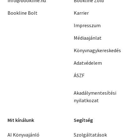
info@bookline.hu
Bookline Zöld
Bookline Bolt
Karrier
Impresszum
Médiaajánlat
Könyvnagykereskedés
Adatvédelem
ÁSZF
Akadálymentesítési
nyilatkozat
Mit kínálunk
Segítség
AI Könyvajánló
Szolgáltatások