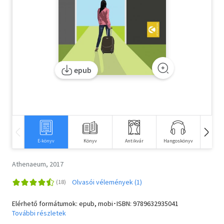
Szótár, nyelvkönyv
Tankönyv, segédkönyv
Társadalomtudomány
epub
Természettudomány
Történelem
Vallás
E-könyv
Könyv
Antikvár
Hangoskönyv
Idegen 
Athenaeum, 2017
Olvasói vélemények (1)
Elérhető formátumok: epub, mobi･ISBN:
9789632935041
További részletek