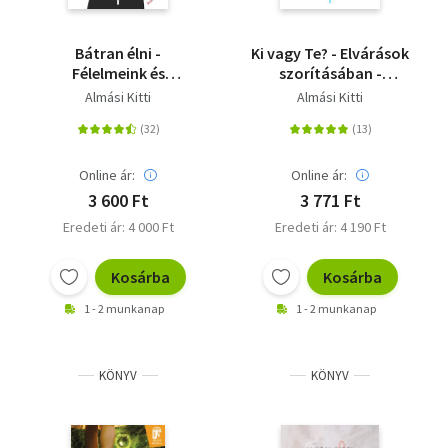
Bátran élni -
Ki vagy Te? - Elvárások
Félelmeink és
szorításában -
gátlásaink leküzdése
megfelelés vagy
Almási Kitti
Almási Kitti
önazonosság?
Online ár:
Online ár:
3 600 Ft
3 771 Ft
Eredeti ár: 4 000 Ft
Eredeti ár: 4 190 Ft
Kosárba
Kosárba
1 - 2 munkanap
1 - 2 munkanap
KÖNYV
KÖNYV