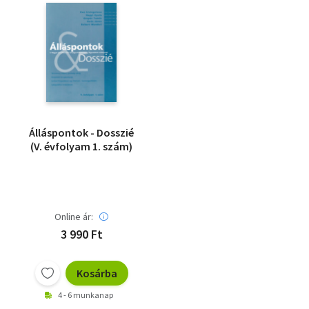
Álláspontok - Dosszié
(V. évfolyam 1. szám)
Online ár:
3 990 Ft
Kosárba
4 - 6 munkanap