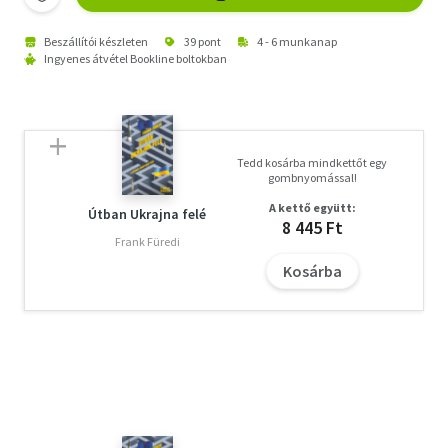
Beszállítói készleten
39 pont
4 - 6 munkanap
Ingyenes átvétel Bookline boltokban
Tedd kosárba mindkettőt egy
gombnyomással!
A kettő együtt:
Útban Ukrajna felé
8 445 Ft
Frank Füredi
Kosárba