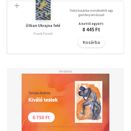
Tedd kosárba mindkettőt egy
gombnyomással!
A kettő együtt:
Útban Ukrajna felé
8 445 Ft
Frank Füredi
Kosárba