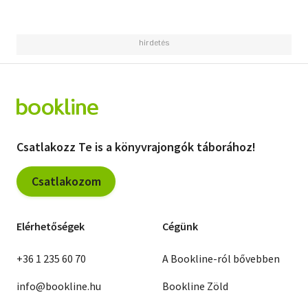
Csatlakozz Te is a könyvrajongók táborához!
Csatlakozom
Elérhetőségek
Cégünk
+36 1 235 60 70
A Bookline-ról bővebben
info@bookline.hu
Bookline Zöld