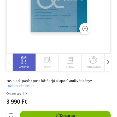
Szótár, nyelvkönyv
Tankönyv, segédkönyv
Társadalomtudomány
Természettudomány
Történelem
Vallás
Antikvár
Könyv
E-könyv
Idegen nyelvű
Hangos
285 oldal･papír / puha kötés･jó állapotú antikvár könyv
További részletek
Online ár:
3 990 Ft
Kosárba