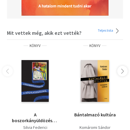
Teljes lista
Mit vettek még, akik ezt vették?
KÖNYV
KÖNYV
A
Bántalmazó kultúra
boszorkányüldözésektől
a nőgyilkosságokig
Silvia Federici
Komáromi Sándor