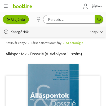
Üres
AI ajánló
Kategóriák
Könyv
Antikvár könyv
Társadalomtudomány
Szociológia
Életmód, egészség
Álláspontok - Dosszié (V. évfolyam 1. szám)
Erotika
Gyermek- és ifjúsági
Hobbi, szabadidő
Irodalom
Művészet
Szakkönyv