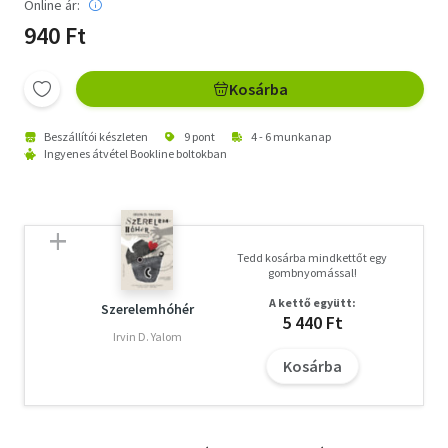
Online ár:
940 Ft
Kosárba
Beszállítói készleten
9 pont
4 - 6 munkanap
Ingyenes átvétel Bookline boltokban
Tedd kosárba mindkettőt egy
gombnyomással!
A kettő együtt:
Szerelemhóhér
5 440 Ft
Irvin D. Yalom
Kosárba