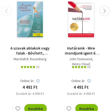
A szavak ablakok vagy
Határaink - Mire
falak - Bővített,
mondjunk igent és
javított kiadás
mire nemet, hogy
Marshall B. Rosenberg
John Townsend
saját kézben
Henry Cloud
tarthassuk az
életünket? - bővített
kiadás
Online ár:
Online ár:
4 491 Ft
4 491 Ft
Eredeti ár: 4 990 Ft
Eredeti ár: 4 990 Ft
Kosárba
Kosárba