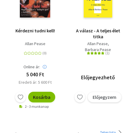
Kérdezni tudni kell!
A válasz - A teljes élet
titka
Allan Pease
Allan Pease
Barbara Pease
Online ár:
5 040 Ft
Előjegyezhető
Eredeti ár: 5 600 Ft
Kosárba
Előjegyzem
2 - 3 munkanap
Teljes lista