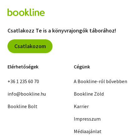
Csatlakozz Te is a könyvrajongók táborához!
Csatlakozom
Elérhetőségek
Cégünk
+36 1 235 60 70
A Bookline-ról bővebben
info@bookline.hu
Bookline Zöld
Bookline Bolt
Karrier
Impresszum
Médiaajánlat