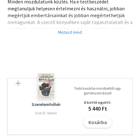
Minden mozdulatunk közlés. Ha e testbeszédet
megtanuljuk helyesen értelmezni és használni, jobban
megértjük embertársainkat és jobban megértethetjük
önmagunkat. A szerző könyv­ében saját tapasztalatait és a
viselkedés-lélektan legújabb eredményeit felhasználva
számos élethelyzetben elemzi a gesztusok jelentését és
kínál gyakorlati útmutatót.
Tedd kosárba mindkettőt egy
gombnyomással!
A kettő együtt:
Szerelemhóhér
5 440 Ft
Irvin D. Yalom
Kosárba