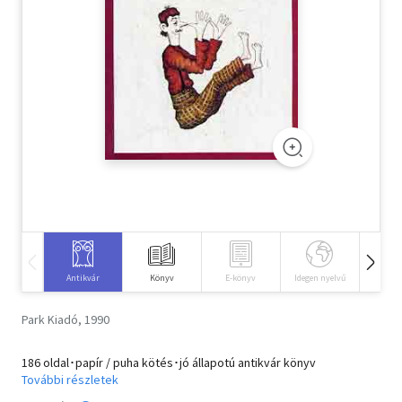
Szótár, nyelvkönyv
Tankönyv, segédkönyv
Társadalomtudomány
Természettudomány
Történelem
Vallás
Antikvár
Könyv
E-könyv
Idegen nyelvű
Hangos
Park Kiadó, 1990
186 oldal･papír / puha kötés･jó állapotú antikvár könyv
További részletek