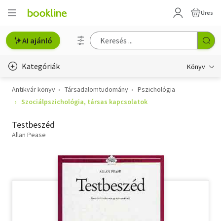
Üres
AI ajánló
Kategóriák
Könyv
Antikvár könyv
Társadalomtudomány
Pszichológia
Életmód, egészség
Szociálpszichológia, társas kapcsolatok
Erotika
Testbeszéd
Gyermek- és ifjúsági
Allan Pease
Hobbi, szabadidő
Irodalom
Művészet
Szakkönyv