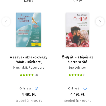
KÖNYV
KÖNYV
A szavak ablakok vagy
Ölelj át! - 7 lépés az
falak - Bővített,
életre szóló
javított kiadás
szerelemért
Marshall B. Rosenberg
Sue Johnson
Online ár:
Online ár:
4 491 Ft
4 491 Ft
Eredeti ár: 4 990 Ft
Eredeti ár: 4 990 Ft