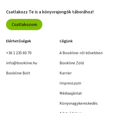
Csatlakozz Te is a könyvrajongók táborához!
Csatlakozom
Elérhetőségek
Cégünk
+36 1 235 60 70
A Bookline-ról bővebben
info@bookline.hu
Bookline Zöld
Bookline Bolt
Karrier
Impresszum
Médiaajánlat
Könyvnagykereskedés