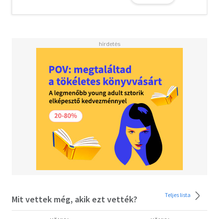
abban segítenek, hogy felfedezzük, miként tudjuk a
számunkra legjobb módon adni és fogadni a szeretetet.
Teljes lista
Mit vettek még, akik ezt vették?