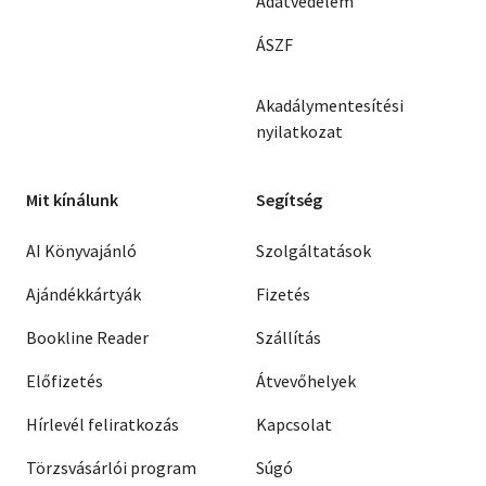
Adatvédelem
ÁSZF
Akadálymentesítési
nyilatkozat
Mit kínálunk
Segítség
AI Könyvajánló
Szolgáltatások
Ajándékkártyák
Fizetés
Bookline Reader
Szállítás
Előfizetés
Átvevőhelyek
Hírlevél feliratkozás
Kapcsolat
Törzsvásárlói program
Súgó