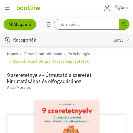
Üres
AI ajánló
Kategóriák
Könyv
Könyv
Társadalomtudomány
Pszichológia
Életmód, egészség
Szociálpszichológia, társas kapcsolatok
Erotika
9 szeretetnyelv - Útmutató a szeretet
Gyermek- és ifjúsági
kimutatásához és elfogadásához
Alise Morales
Hobbi, szabadidő
Irodalom
Művészet
Szakkönyv