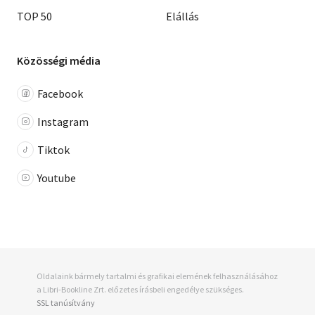
TOP 50
Elállás
Közösségi média
Facebook
Instagram
Tiktok
Youtube
Oldalaink bármely tartalmi és grafikai elemének felhasználásához
a Libri-Bookline Zrt. előzetes írásbeli engedélye szükséges.
SSL tanúsítvány