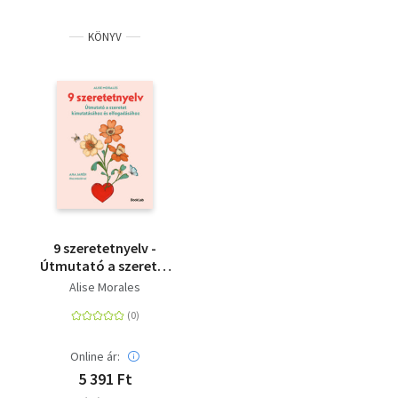
KÖNYV
9 szeretetnyelv -
Útmutató a szeretet
kimutatásához és
Alise Morales
elfogadásához
Online ár:
5 391 Ft