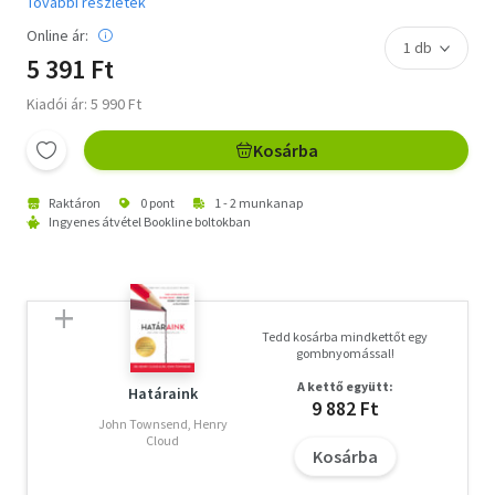
További részletek
Online ár:
5 391 Ft
Kiadói ár: 5 990 Ft
Kosárba
Raktáron
0 pont
1 - 2 munkanap
Ingyenes átvétel Bookline boltokban
Tedd kosárba mindkettőt egy
gombnyomással!
A kettő együtt:
Határaink
9 882 Ft
John Townsend, Henry
Cloud
Kosárba