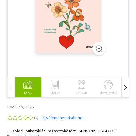
Szótár, nyelvkönyv
Tankönyv, segédkönyv
Társadalomtudomány
Természettudomány
Történelem
Vallás
Könyv
E-könyv
Antikvár
Idegen nyelvű
Hangos
BookLab, 2026
Írj véleményt elsőként!
159 oldal･puhatáblás, ragasztókötött･ISBN:
9789636149376