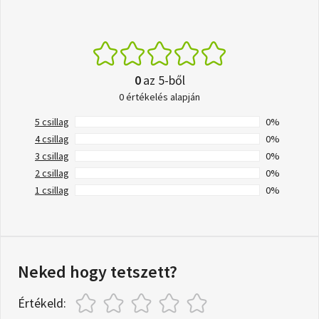
0
az 5-ből
0 értékelés alapján
5 csillag
0%
4 csillag
0%
3 csillag
0%
2 csillag
0%
1 csillag
0%
Neked hogy tetszett?
Értékeld: