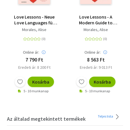
Love Lessons - Neue
Love Lessons - A
Love Languages für
Modern Guide to
mehr Liebe in jeder
Showing, Giving, and
Morales, Alise
Morales, Alise
Beziehung
Receiving Love
Online ár:
Online ár:
7 790 Ft
8 563 Ft
Eredeti ár: 8 200 Ft
Eredeti ár: 9 013 Ft
Kosárba
Kosárba
5 - 10 munkanap
5 - 10 munkanap
Teljes lista
Az általad megtekintett termékek