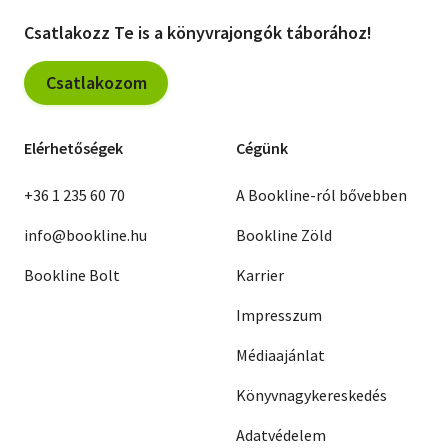
Csatlakozz Te is a könyvrajongók táborához!
Csatlakozom
Elérhetőségek
Cégünk
+36 1 235 60 70
A Bookline-ról bővebben
info@bookline.hu
Bookline Zöld
Bookline Bolt
Karrier
Impresszum
Médiaajánlat
Könyvnagykereskedés
Adatvédelem