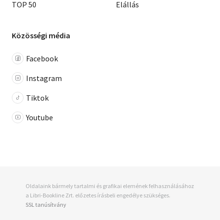
TOP 50
Elállás
Közösségi média
Facebook
Instagram
Tiktok
Youtube
Oldalaink bármely tartalmi és grafikai elemének felhasználásához
a Libri-Bookline Zrt. előzetes írásbeli engedélye szükséges.
SSL tanúsítvány