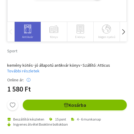
Szótár, nyelvkönyv
Tankönyv, segédkönyv
Társadalomtudomány
Antikvár
Könyv
E-könyv
Idegen nyelvű
Hangos
Természettudomány
Sport
Történelem
kemény kötés･jó állapotú antikvár könyv･Szállító: Atticus
További részletek
Vallás
Online ár:
1 580 Ft
Kosárba
Beszállítói készleten
15 pont
4 - 6 munkanap
Ingyenes átvétel Bookline boltokban