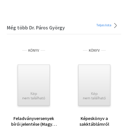
Teljes lista
Még több Dr. Páros György
KÖNYV
KÖNYV
Feladványversenyek
Képeskönyv a
bírói jelentése (Magyar
sakktáblámról