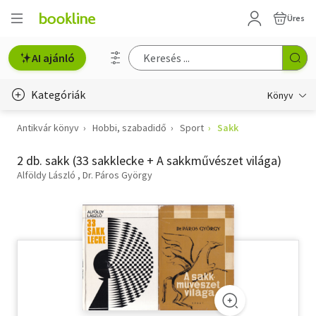
Üres
AI ajánló
Kategóriák
Könyv
Antikvár könyv
Hobbi, szabadidő
Sport
Sakk
Életmód, egészség
2 db. sakk (33 sakklecke + A sakkművészet világa)
Erotika
Alföldy László
Dr. Páros György
Gyermek- és ifjúsági
Hobbi, szabadidő
Irodalom
Művészet
Szakkönyv