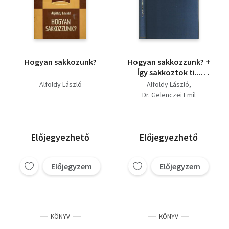
Hogyan sakkozunk?
Hogyan sakkozzunk? +
Így sakkoztok ti...
(egybekötve)
Alföldy László
Alföldy László
Dr. Gelenczei Emil
Előjegyezhető
Előjegyezhető
Előjegyzem
Előjegyzem
KÖNYV
KÖNYV