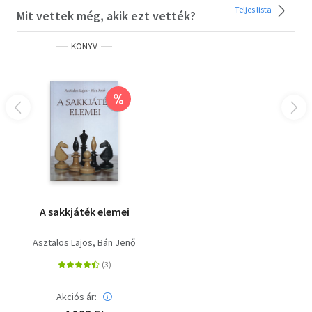
Teljes lista
Mit vettek még, akik ezt vették?
KÖNYV
%
A sakkjáték elemei
Asztalos Lajos
Bán Jenő
Akciós ár: