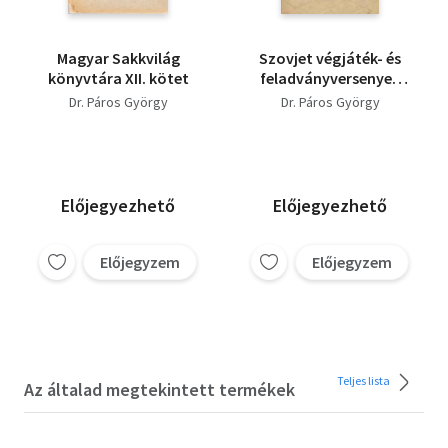
Magyar Sakkvilág
Szovjet végjáték- és
könyvtára XII. kötet
feladványversenyek
1948-1950
Dr. Páros György
Dr. Páros György
Előjegyezhető
Előjegyezhető
Előjegyzem
Előjegyzem
Teljes lista
Az általad megtekintett termékek