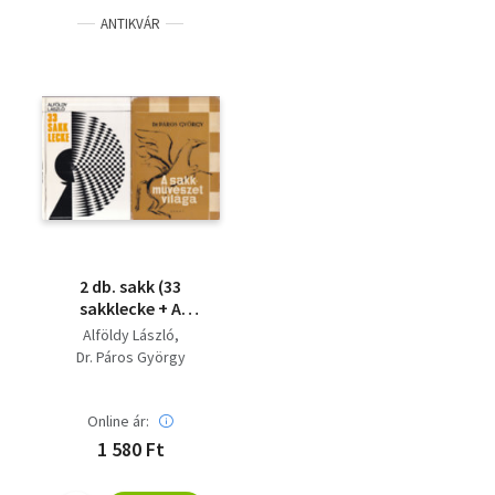
ANTIKVÁR
2 db. sakk (33
sakklecke + A
sakkművészet világa)
Alföldy László
Dr. Páros György
Online ár:
1 580 Ft