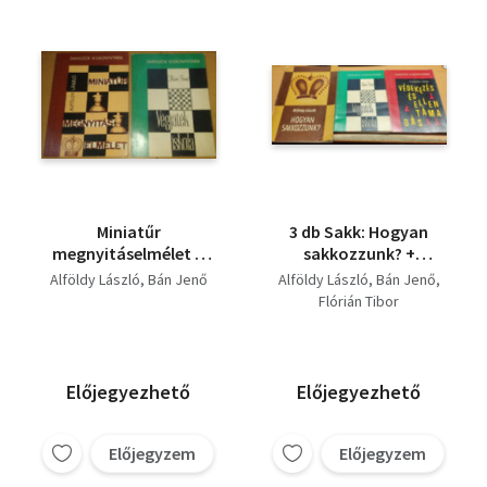
Miniatűr
3 db Sakk: Hogyan
megnyitáselmélet +
sakkozzunk? +
Végjáték iskola (2
Védekezés és
Alföldy László
Bán Jenő
Alföldy László
Bán Jenő
kötet)
ellentámadás +
Flórián Tibor
Végjáték iskola
Előjegyezhető
Előjegyezhető
Előjegyzem
Előjegyzem