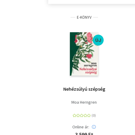
E-KÖNYV
ÚJ
Nehézsúlyú szépség
Moa Herngren
Online ár:
3 599 Ft