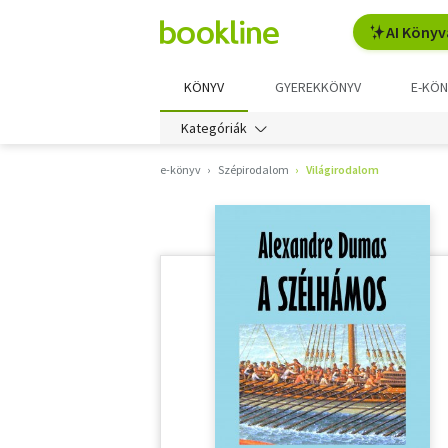
AI Könyv
KÖNYV
GYEREKKÖNYV
E-KÖN
Kategóriák
e-könyv
Szépirodalom
Világirodalom