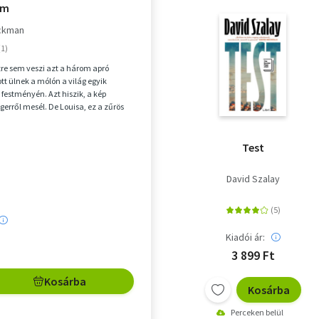
im
ackman
zre sem veszi azt a három apró
ott ülnek a mólón a világ egyik
 festményén. Azt hiszik, a kép
gerről mesél. De Louisa, ez a zűrös
ki m...
Test
David Szalay
Kiadói ár:
3 899 Ft
Kosárba
Kosárba
Perceken belül