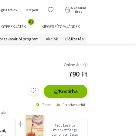
A kosarad
egisztrálok
Belépek
üres
új
GYEREKJÁTÉK
KIEGÉSZÍTŐ/AJÁNDÉK
örzsvásárlói program
Akciók
Előfizetés
Online ár:
790 Ft
Kosárba
7 pont
Perceken belül
arab
Tedd kosárba
mindkettőt egy
zül,
gombnyomással!