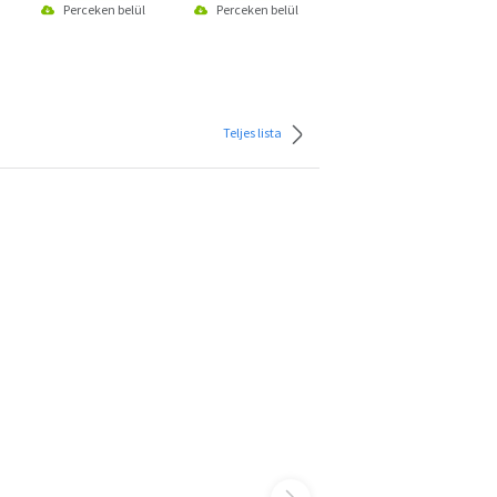
Perceken belül
Perceken belül
Perceken belül
Teljes lista