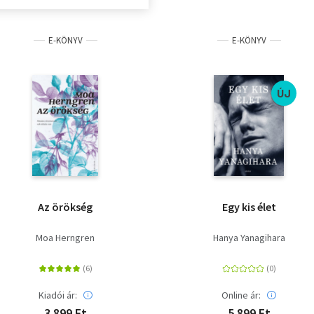
E-KÖNYV
E-KÖNYV
ÚJ
Az örökség
Egy kis élet
Moa Herngren
Hanya Yanagihara
Kiadói ár:
Online ár:
3 899 Ft
5 899 Ft