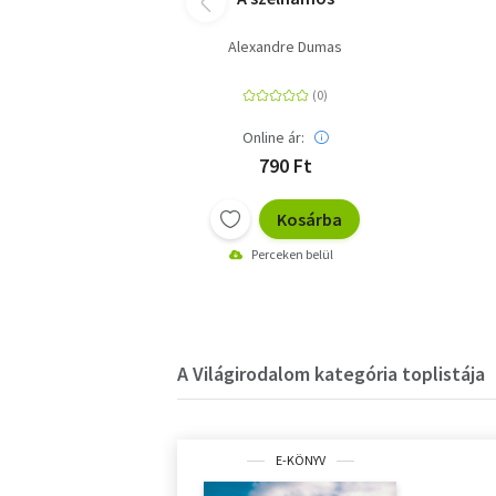
Alexandre Dumas
Online ár:
790 Ft
Kosárba
Perceken belül
A Világirodalom kategória toplistája
E-KÖNYV