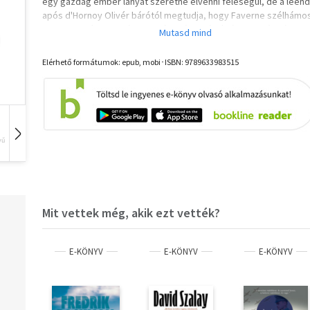
egy gazdag ember lányát szeretné elvenni feleségül, de a leen
após d'Hornoy Olivér bárótól megtudja, hogy Faverne szélhámos
Mivel ez a tény akadályt gördít a házasság útjába, a gróf párbajr
hívja a bárót.. Az izgalmakban bővelkedő könyvben persze a
párbajokon át a szerelemig minden megtörténik, de az író az ut
Elérhető formátumok: epub, mobi･ISBN:
9789633983515
lapokig tartogat meglepetést az olvasónak. (moly.hu)
A letöltéssel kapcsolatos kérdésekre
itt
találhat választ.
vű
Hangoskönyv
Film
Zene
Mit vettek még, akik ezt vették?
E-KÖNYV
E-KÖNYV
E-KÖNYV