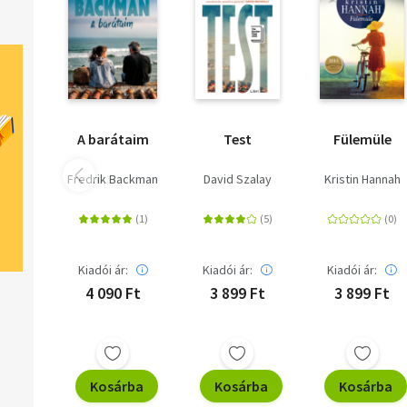
A barátaim
Test
Fülemüle
Fredrik Backman
David Szalay
Kristin Hannah
Kiadói ár:
Kiadói ár:
Kiadói ár:
4 090 Ft
3 899 Ft
3 899 Ft
Kosárba
Kosárba
Kosárba