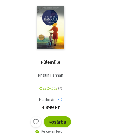
Fülemüle
Kristin Hannah
Kiadói ár:
3 899 Ft
Kosárba
Perceken belül