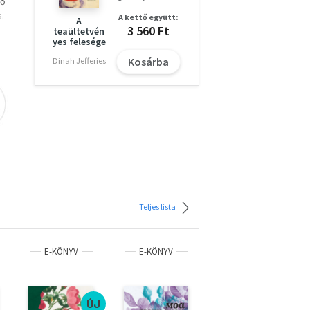
dő
.
A kettő együtt:
A
a
3 560 Ft
teaültetvén
yes felesége
olsó
Kosárba
Dinah Jefferies
Teljes lista
E-KÖNYV
E-KÖNYV
E-KÖNYV
ÚJ
ÚJ