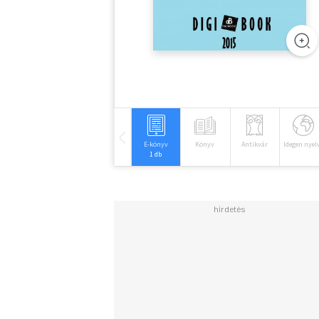
E-könyv
Könyv
Antikvár
Idegen nyel
1 db