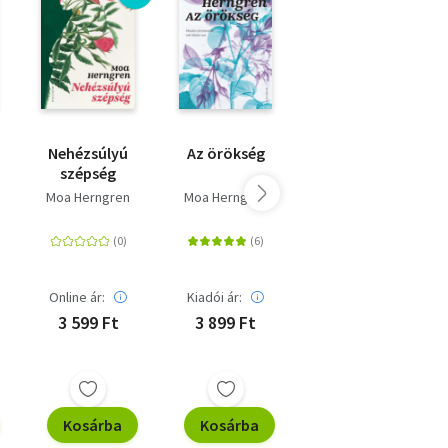
Nehézsúlyú
Az örökség
Egy kis élet
szépség
Moa Herngren
Moa Herngren
Hanya
Yanagihara
Online ár:
Kiadói ár:
Online ár:
3 599 Ft
3 899 Ft
5 899 Ft
Kosárba
Kosárba
Kosárba