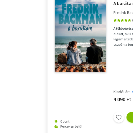
A baráta
Fredrik B
A többség és
alakot, akik 
legismertebb
csupán a ten
fiatal lány, a
Kiadói ár:
4 090 Ft
0 pont
Perceken belül