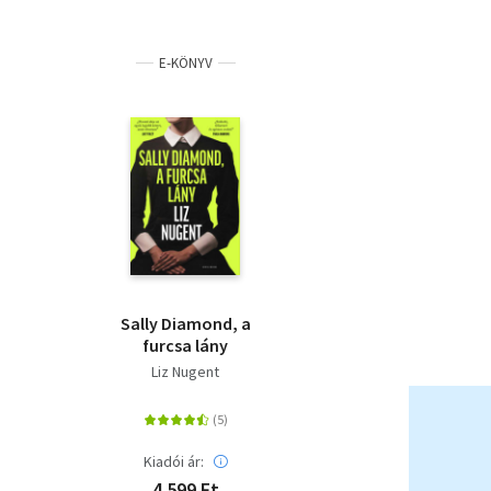
E-KÖNYV
Sally Diamond, a
furcsa lány
Liz Nugent
Kiadói ár:
4 599 Ft