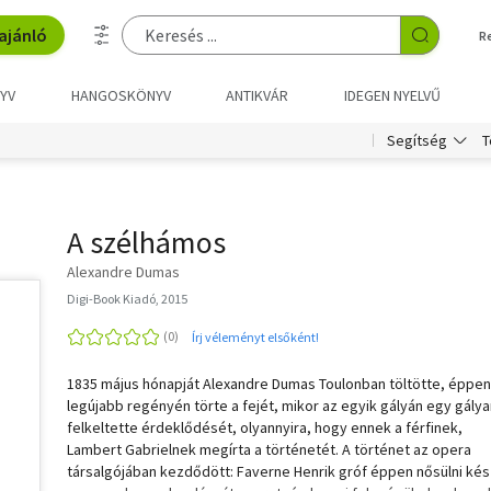
ajánló
R
YV
HANGOSKÖNYV
ANTIKVÁR
IDEGEN NYELVŰ
T
Segítség
A szélhámos
Alexandre Dumas
Digi-Book Kiadó, 2015
Írj véleményt elsőként!
1835 május hónapját Alexandre Dumas Toulonban töltötte, éppen
legújabb regényén törte a fejét, mikor az egyik gályán egy gály
felkeltette érdeklődését, olyannyira, hogy ennek a férfinek,
Lambert Gabrielnek megírta a történetét. A történet az opera
társalgójában kezdődött: Faverne Henrik gróf éppen nősülni kés