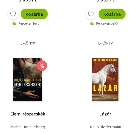
Kosárba
Kosárba
Perceken belül
Perceken belül
E-KÖNYV
E-KÖNYV
%
Elemi részecskék
Lázár
Michel Houellebecq
Nelio Biedermann