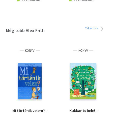
2 - 3 munkanap
2 - 3 munkanap
Teljes lista
Még több Alex Frith
KÖNYV
KÖNYV
Mi történik velem? -
Kukkants bele! -