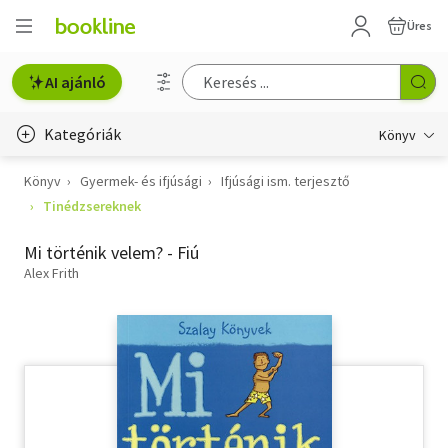
Üres
AI ajánló
Kategóriák
Könyv
Könyv
Gyermek- és ifjúsági
Ifjúsági ism. terjesztő
Életmód, egészség
Tinédzsereknek
Erotika
Mi történik velem? - Fiú
Gyermek- és ifjúsági
Alex Frith
Hobbi, szabadidő
Irodalom
Művészet
Szakkönyv