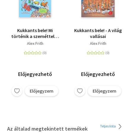
Kukkants bele! Mi
Kukkants bele! - A világ
történik a szeméttel? -
vallásai
Több mint 60
Alex Frith
Alex Frith
kihajtható füllel
Előjegyezhető
Előjegyezhető
Előjegyzem
Előjegyzem
Teljes lista
Az általad megtekintett termékek