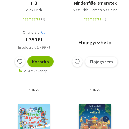
Fiú
Mindenféle ismeretek
Alex Frith
Alex Frith
James Maclaine
Online ár:
1 350 Ft
Előjegyezhető
Eredeti ár: 1 499 Ft
Kosárba
Előjegyzem
2 - 3 munkanap
KÖNYV
KÖNYV