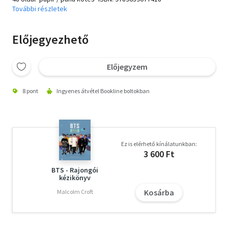
További részletek
Előjegyezhető
Előjegyzem
8 pont
Ingyenes átvétel Bookline boltokban
Ez is elérhető kínálatunkban:
3 600 Ft
BTS - Rajongói
kézikönyv
Kosárba
Malcolm Croft