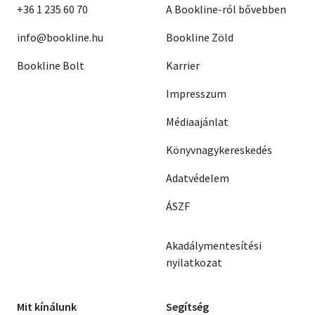
+36 1 235 60 70
A Bookline-ról bővebben
info@bookline.hu
Bookline Zöld
Bookline Bolt
Karrier
Impresszum
Médiaajánlat
Könyvnagykereskedés
Adatvédelem
ÁSZF
Akadálymentesítési
nyilatkozat
Mit kínálunk
Segítség