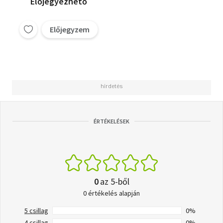
Előjegyezhető
Előjegyzem
ÉRTÉKELÉSEK
0
az 5-ből
0 értékelés alapján
5 csillag
0%
4 csillag
0%