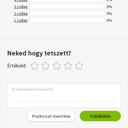
3 csillag
0%
2 csillag
0%
1 csillag
0%
Neked hogy tetszett?
Értékeld:
Piszkozat mentése
Publikálás