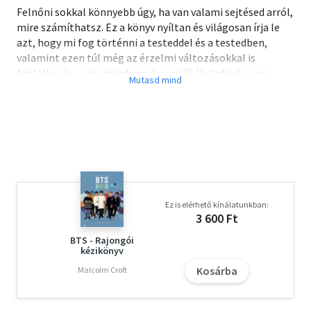
Felnőni sokkal könnyebb úgy, ha van valami sejtésed arról,
mire számíthatsz. Ez a könyv nyíltan és világosan írja le
azt, hogy mi fog történni a testeddel és a testedben,
valamint ezen túl még az érzelmi változásokkal is
foglalkozik - azaz mindennel, amiről életednek ezen
fontos időszakában érdemes tudnod..
Ez is elérhető kínálatunkban:
3 600 Ft
BTS - Rajongói
kézikönyv
Kosárba
Malcolm Croft