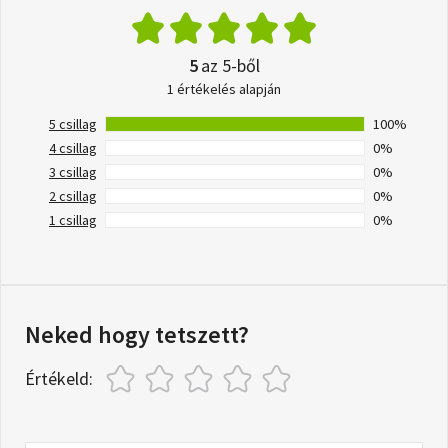
5
az 5-ből
1 értékelés alapján
5 csillag
100%
4 csillag
0%
3 csillag
0%
2 csillag
0%
1 csillag
0%
Neked hogy tetszett?
Értékeld: