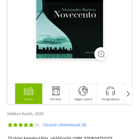
Szótár, nyelvkönyv
Tankönyv, segédkönyv
Társadalomtudomány
Természettudomány
Történelem
Vallás
Könyv
Antikvár
Idegen nyelvű
Hangoskönyv
E-kö
Helikon Kiadó, 2020
Olvasói vélemények (0)
79 oldal･keménytábla, védőborító･ISBN:
9789634792079