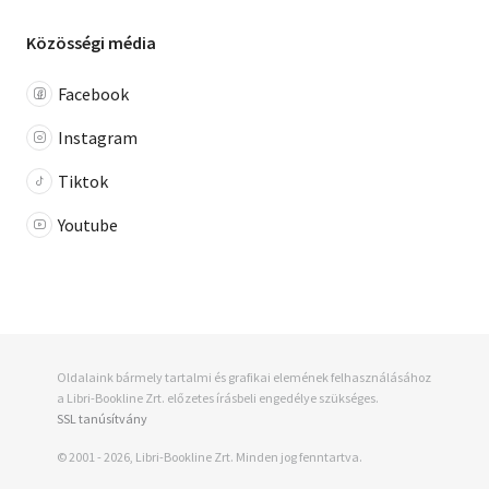
Közösségi média
Facebook
Instagram
Tiktok
Youtube
Oldalaink bármely tartalmi és grafikai elemének felhasználásához
a Libri-Bookline Zrt. előzetes írásbeli engedélye szükséges.
SSL tanúsítvány
© 2001 - 2026, Libri-Bookline Zrt. Minden jog fenntartva.