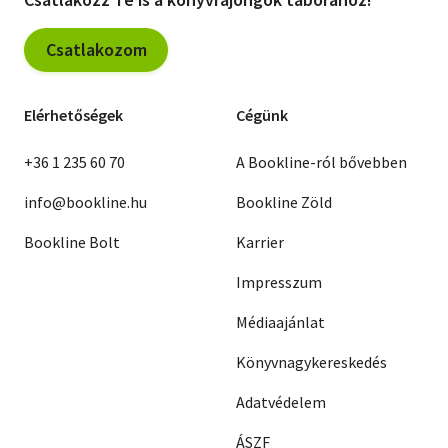
Csatlakozom
Elérhetőségek
Cégünk
+36 1 235 60 70
A Bookline-ról bővebben
info@bookline.hu
Bookline Zöld
Bookline Bolt
Karrier
Impresszum
Médiaajánlat
Könyvnagykereskedés
Adatvédelem
ÁSZF