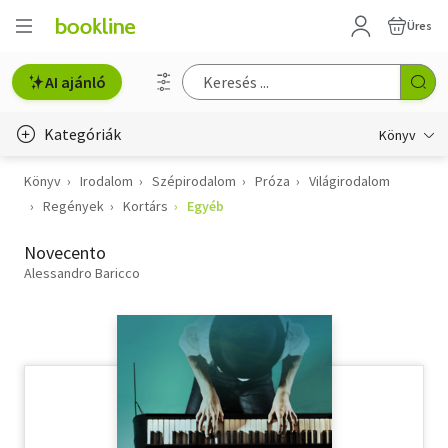
Üres
AI ajánló
Kategóriák
Könyv
Könyv
Irodalom
Szépirodalom
Próza
Világirodalom
Életmód, egészség
Regények
Kortárs
Egyéb
Erotika
Novecento
Gyermek- és ifjúsági
Alessandro Baricco
Hobbi, szabadidő
Irodalom
Művészet
Szakkönyv