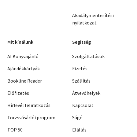
Akadálymentesítési
nyilatkozat
Mit kínálunk
Segítség
AI Könyvajánló
Szolgáltatások
Ajándékkártyák
Fizetés
Bookline Reader
Szállítás
Előfizetés
Átvevőhelyek
Hírlevél feliratkozás
Kapcsolat
Törzsvásárlói program
Súgó
TOP 50
Elállás