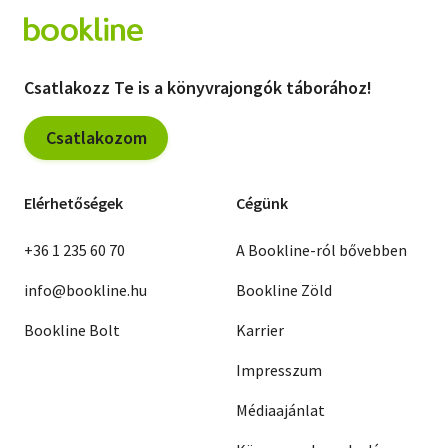
Csatlakozz Te is a könyvrajongók táborához!
Csatlakozom
Elérhetőségek
Cégünk
+36 1 235 60 70
A Bookline-ról bővebben
info@bookline.hu
Bookline Zöld
Bookline Bolt
Karrier
Impresszum
Médiaajánlat