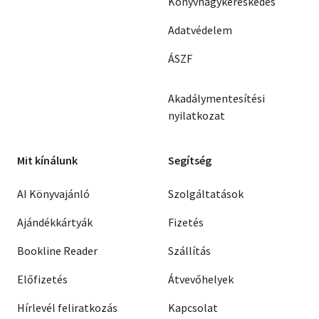
Könyvnagykereskedés
Adatvédelem
ÁSZF
Akadálymentesítési
nyilatkozat
Mit kínálunk
Segítség
AI Könyvajánló
Szolgáltatások
Ajándékkártyák
Fizetés
Bookline Reader
Szállítás
Előfizetés
Átvevőhelyek
Hírlevél feliratkozás
Kapcsolat