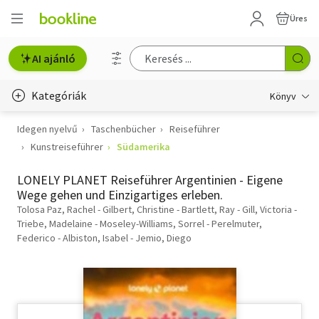
Üres
AI ajánló
Kategóriák
Könyv
Idegen nyelvű
Taschenbücher
Reiseführer
Életmód, egészség
Kunstreiseführer
Südamerika
Erotika
LONELY PLANET Reiseführer Argentinien - Eigene
Gyermek- és ifjúsági
Wege gehen und Einzigartiges erleben.
Tolosa Paz, Rachel - Gilbert, Christine - Bartlett, Ray - Gill, Victoria -
Hobbi, szabadidő
Triebe, Madelaine - Moseley-Williams, Sorrel - Perelmuter,
Federico - Albiston, Isabel - Jemio, Diego
Irodalom
Művészet
Szakkönyv