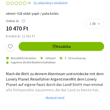
Írj véleményt elsőként!
német･528 oldal･papír / puha kötés
Online ár:
10 470 Ft
Eredeti ár: 11 021 Ft
Kosárba
Beszállítói készleten
104 pont
5 - 10 munkanap
Ingyenes átvétel Bookline boltokban
Mach die Welt zu deinem Abenteuer und entdecke mit dem
Lonely Planet Reiseführer ArgentinienMit dem Lonely
Planet auf eigene Faust durch das Land! Stellt man einmal
alle Höhepunkte zusammen, die das Land zu bieten hat,
wird schon vor der Reise klar, dass man sich Zeit nehmen
sollte, denn Argentiniens Natur ist ein einziges Erlebnis:
spektakuläre Gebirgslandschaften, Sommerskipisten der