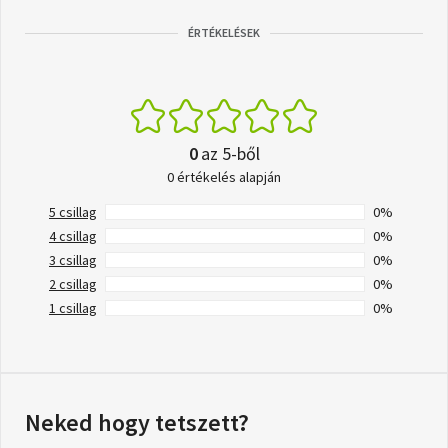
ÉRTÉKELÉSEK
0
az 5-ből
0 értékelés alapján
5 csillag
0%
4 csillag
0%
3 csillag
0%
2 csillag
0%
1 csillag
0%
Neked hogy tetszett?