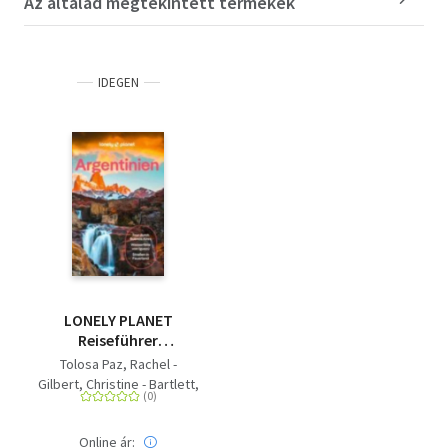
Az általad megtekintett termékek
IDEGEN
LONELY PLANET
Reiseführer
Argentinien - Eigene
Tolosa Paz, Rachel -
Wege gehen und
Gilbert, Christine - Bartlett,
Einzigartiges erleben.
Ray - Gill, Victoria - Triebe,
Madelaine - Moseley-
Online ár:
Williams, Sorrel -