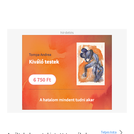
Weltklasse, donnernde Wasserfälle, hochgelegene
Wüsten und eindrucksvolle Reit- und Wanderwege. Also:
Rauf auf¿s Pferd und ab in die Pampa. Mit Liebe zum Detail
haben die Autoren zusammengetragen, was Sie auf keinen
Fall versäumen dürfen und abseits der Touristenpfade
erleben können. Sie möchten in die Heimat von Diego
Maradonna? Ob Backpacker, Pauschalreisender oder 5-
Sterne-Tourist - mit dem Lonely Planet im Rucksack,
Handschuhfach oder Satteltasche sind Sie garantiert
bestens gerüstet.- Reiseplanung: Erkunde die tollsten
Ecken deines Reiseziels und plane deine perfekte Reise
mithilfe unserer Reiserouten und detaillierten Karten.-
Reiseziele: Entdecke einzigartige Erlebnisse, Tipps
unserer Autor:innen und Expert:innen, Hintergründe und
Empfehlungen.- Praktisches: Die wichtigsten
Informationen für deine Reise im Überblick. Kurz und
übersichtlich zusammengefasst.- Storybook: Tauche mit
unseren Reportagen tief in den Alltag ein und erfahre
mehr über die Seele deines Reiseziels.
Teljes lista