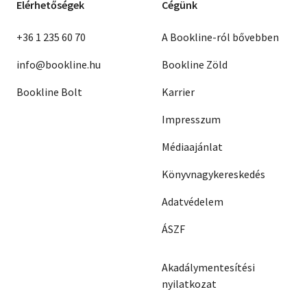
Elérhetőségek
Cégünk
+36 1 235 60 70
A Bookline-ról bővebben
info@bookline.hu
Bookline Zöld
Bookline Bolt
Karrier
Impresszum
Médiaajánlat
Könyvnagykereskedés
Adatvédelem
ÁSZF
Akadálymentesítési
nyilatkozat