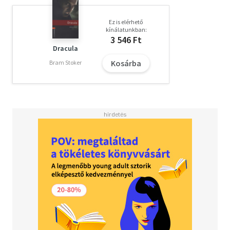
Ez is elérhető
kínálatunkban:
3 546 Ft
Dracula
Kosárba
Bram Stoker