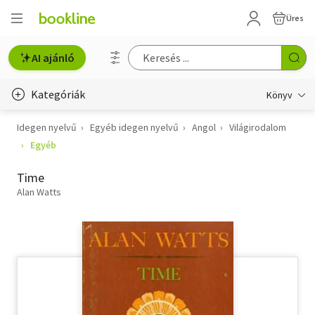
Üres
AI ajánló
Kategóriák
Könyv
Idegen nyelvű
Egyéb idegen nyelvű
Angol
Világirodalom
Életmód, egészség
Egyéb
Erotika
Time
Gyermek- és ifjúsági
Alan Watts
Hobbi, szabadidő
Irodalom
Művészet
Szakkönyv