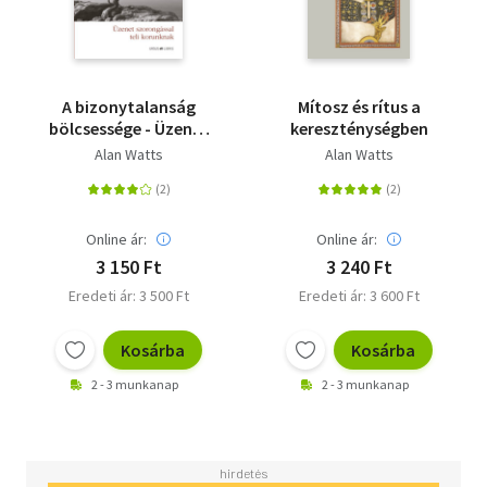
A bizonytalanság
Mítosz és rítus a
bölcsessége - Üzenet
kereszténységben
szorongással teli
Alan Watts
Alan Watts
korunknak
Online ár:
Online ár:
3 150 Ft
3 240 Ft
Eredeti ár: 3 500 Ft
Eredeti ár: 3 600 Ft
Kosárba
Kosárba
2 - 3 munkanap
2 - 3 munkanap