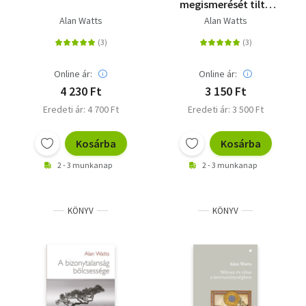
megismerését tiltó
taburól
Alan Watts
Alan Watts
Online ár:
Online ár:
4 230 Ft
3 150 Ft
Eredeti ár: 4 700 Ft
Eredeti ár: 3 500 Ft
Kosárba
Kosárba
2 - 3 munkanap
2 - 3 munkanap
KÖNYV
KÖNYV