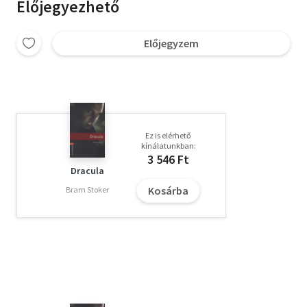
Előjegyezhető
Előjegyzem
Ez is elérhető
kínálatunkban:
3 546 Ft
Dracula
Kosárba
Bram Stoker