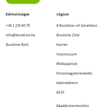
Elérhetőségek
Cégünk
+36 1 235 60 70
A Bookline-ról bővebben
info@bookline.hu
Bookline Zöld
Bookline Bolt
Karrier
Impresszum
Médiaajánlat
Könyvnagykereskedés
Adatvédelem
ÁSZF
Akadálymentesítési