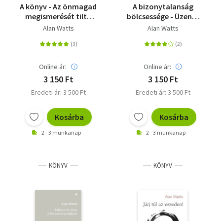
A könyv - Az önmagad
A bizonytalanság
megismerését tiltó
bölcsessége - Üzenet
taburól
szorongással teli
Alan Watts
Alan Watts
korunknak
Online ár:
Online ár:
3 150 Ft
3 150 Ft
Eredeti ár: 3 500 Ft
Eredeti ár: 3 500 Ft
Kosárba
Kosárba
2 - 3 munkanap
2 - 3 munkanap
KÖNYV
KÖNYV