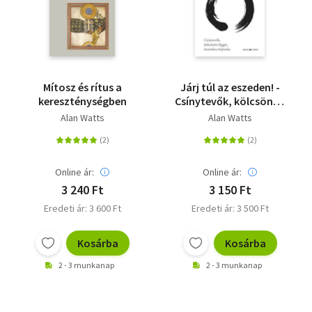
Mítosz és rítus a
Járj túl az eszeden! -
kereszténységben
Csínytevők, kölcsönös
függés, kozmikus
Alan Watts
Alan Watts
bújócska
Online ár:
Online ár:
3 240 Ft
3 150 Ft
Eredeti ár: 3 600 Ft
Eredeti ár: 3 500 Ft
Kosárba
Kosárba
2 - 3 munkanap
2 - 3 munkanap