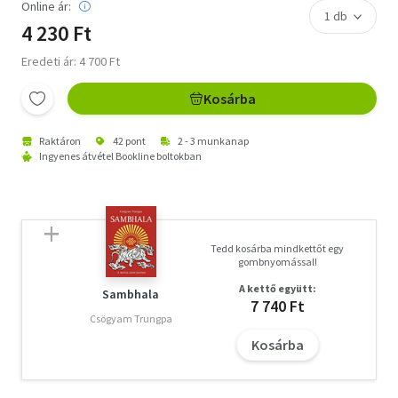
Online ár:
4 230 Ft
Eredeti ár: 4 700 Ft
Kosárba
Raktáron
42 pont
2 - 3 munkanap
Ingyenes átvétel Bookline boltokban
Tedd kosárba mindkettőt egy
gombnyomással!
A kettő együtt:
Sambhala
7 740 Ft
Csögyam Trungpa
Kosárba