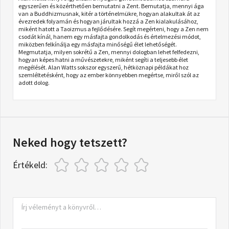
egyszerűen és közérthetően bemutatni a Zent. Bemutatja, mennyi ága
van a Buddhizmusnak, kitér a történelmükre, hogyan alakultak át az
évezredek folyamán és hogyan járultak hozzá a Zen kialakulásához,
miként hatott a Taoizmus a fejlődésére. Segít megérteni, hogy a Zen nem
csodát kínál, hanem egy másfajta gondolkodás és értelmezési módot,
miközben felkínálja egy másfajta minőségű élet lehetőségét.
Megmutatja, milyen sokrétű a Zen, mennyi dologban lehet felfedezni,
hogyan képes hatni a művészetekre, miként segíti a teljesebb élet
megélését. Alan Watts sokszor egyszerű, hétköznapi példákat hoz
szemléltetésként, hogy az ember könnyebben megértse, miről szól az
adott dolog.
Neked hogy tetszett?
Értékeld: