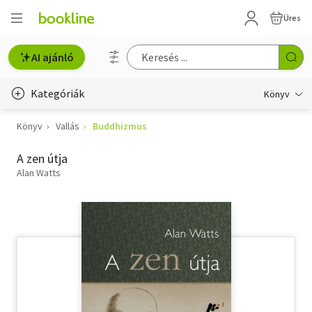
Üres
AI ajánló
Kategóriák
Könyv
Könyv
Vallás
Buddhizmus
Életmód, egészség
A zen útja
Erotika
Alan Watts
Gyermek- és ifjúsági
Hobbi, szabadidő
Irodalom
Művészet
Szakkönyv