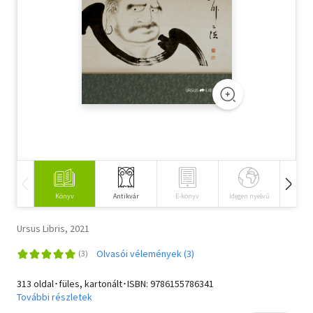
Szótár, nyelvkönyv
Tankönyv, segédkönyv
Társadalomtudomány
Természettudomány
Történelem
Vallás
Könyv
Antikvár
E-könyv
Idegen nyelvű
Hangos
Ursus Libris, 2021
Olvasói vélemények (3)
313 oldal･füles, kartonált･ISBN:
9786155786341
További részletek