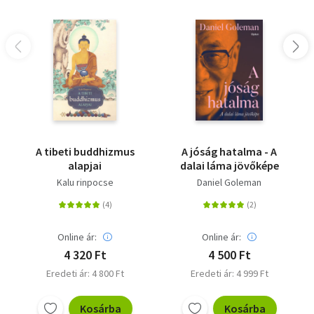
A tibeti buddhizmus
A jóság hatalma - A
alapjai
dalai láma jövőképe
Kalu rinpocse
Daniel Goleman
Online ár:
Online ár:
4 320 Ft
4 500 Ft
Eredeti ár: 4 800 Ft
Eredeti ár: 4 999 Ft
Kosárba
Kosárba