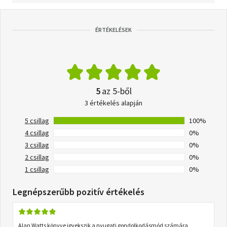
ÉRTÉKELÉSEK
5
az 5-ből
3 értékelés alapján
5 csillag
100%
4 csillag
0%
3 csillag
0%
2 csillag
0%
1 csillag
0%
Legnépszerűbb pozitív értékelés
Alan Watts könyve igyekszik a nyugati gondolkodásmód számára