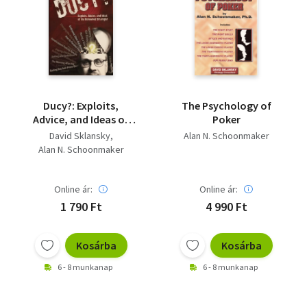
Ducy?: Exploits,
The Psychology of
Advice, and Ideas of
Poker
the Renowned
David Sklansky
Alan N. Schoonmaker
Strategist - Újszerű.
Alan N. Schoonmaker
Online ár:
Online ár:
1 790 Ft
4 990 Ft
Kosárba
Kosárba
6 - 8 munkanap
6 - 8 munkanap