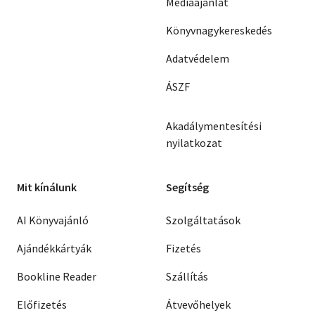
Médiaajánlat
Könyvnagykereskedés
Adatvédelem
ÁSZF
Akadálymentesítési
nyilatkozat
Mit kínálunk
Segítség
AI Könyvajánló
Szolgáltatások
Ajándékkártyák
Fizetés
Bookline Reader
Szállítás
Előfizetés
Átvevőhelyek