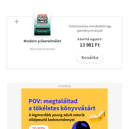
Tedd kosárba mindkettőt egy
gombnyomással!
A kettő együtt:
Modern pókerelmélet
13 981 Ft
Michael Acevedo
Kosárba