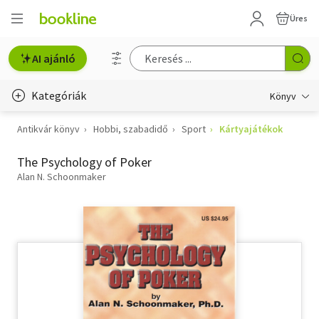
Üres
AI ajánló
Kategóriák
Könyv
Antikvár könyv
Hobbi, szabadidő
Sport
Kártyajátékok
Életmód, egészség
The Psychology of Poker
Erotika
Alan N. Schoonmaker
Gyermek- és ifjúsági
Hobbi, szabadidő
Irodalom
Művészet
Szakkönyv