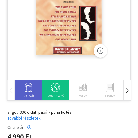
Szótár, nyelvkönyv
Tankönyv, segédkönyv
Társadalomtudomány
Természettudomány
Történelem
Vallás
Antikvár
Idegen nyelvű
Könyv
E-könyv
Hangos
angol･330 oldal･papír / puha kötés
További részletek
Online ár:
4 990 Ft