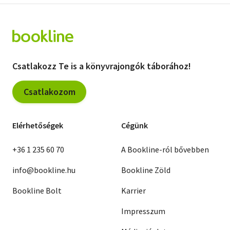
Csatlakozz Te is a könyvrajongók táborához!
Csatlakozom
Elérhetőségek
Cégünk
+36 1 235 60 70
A Bookline-ról bővebben
info@bookline.hu
Bookline Zöld
Bookline Bolt
Karrier
Impresszum