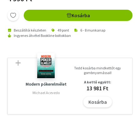
Kosárba
Beszállítói készleten
49 pont
6 - 8 munkanap
Ingyenes átvétel Bookline boltokban
Tedd kosárba mindkettőt egy
gombnyomással!
A kettő együtt:
Modern pókerelmélet
13 981 Ft
Michael Acevedo
Kosárba