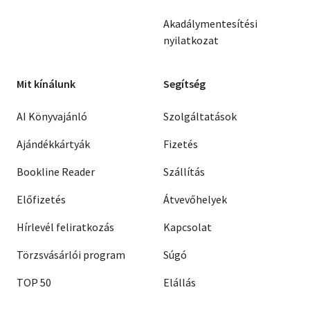
Akadálymentesítési
nyilatkozat
Mit kínálunk
Segítség
AI Könyvajánló
Szolgáltatások
Ajándékkártyák
Fizetés
Bookline Reader
Szállítás
Előfizetés
Átvevőhelyek
Hírlevél feliratkozás
Kapcsolat
Törzsvásárlói program
Súgó
TOP 50
Elállás