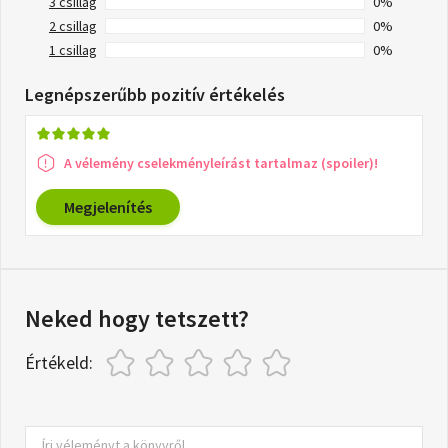
3 csillag
0%
2 csillag
0%
1 csillag
0%
Legnépszerűbb pozitív értékelés
A vélemény cselekményleírást tartalmaz (spoiler)!
Megjelenítés
Neked hogy tetszett?
Értékeld: