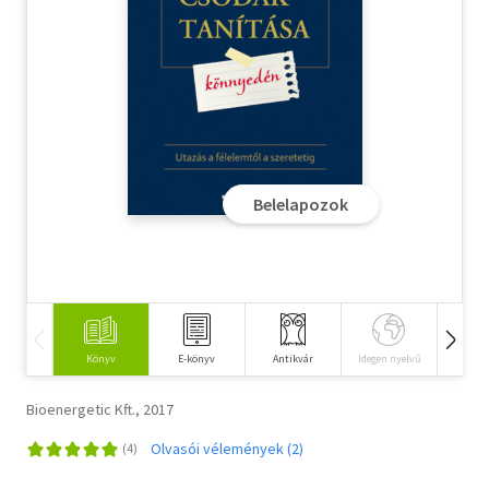
Szótár, nyelvkönyv
Tankönyv, segédkönyv
Társadalomtudomány
Természettudomány
Belelapozok
Történelem
Vallás
Könyv
E-könyv
Antikvár
Idegen nyelvű
Hangos
Bioenergetic Kft., 2017
Olvasói vélemények (2)