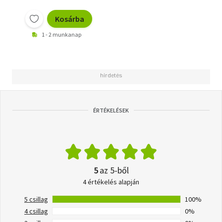
Kosárba
1 - 2 munkanap
ÉRTÉKELÉSEK
5
az 5-ből
4 értékelés alapján
5 csillag
100%
4 csillag
0%