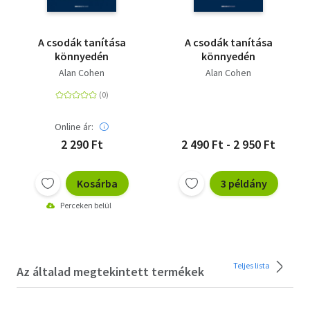
A csodák tanítása
A csodák tanítása
könnyedén
könnyedén
Alan Cohen
Alan Cohen
Online ár:
2 290 Ft
2 490 Ft - 2 950 Ft
Kosárba
3 példány
Perceken belül
Teljes lista
Az általad megtekintett termékek