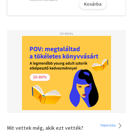
életed és szeretnéd, hogy még jobb legyen, a könyv
Kosárba
ihletet adhat, segíthet a gyógyulás, az ébredés következő
szintjére lépni, hogy megérezhesd, veled is történhetnek
csodák.
Olvasd el mások véleményét is!
Teljes lista
Mit vettek még, akik ezt vették?