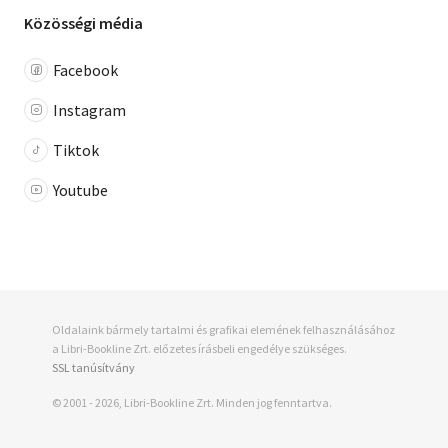
Közösségi média
Facebook
Instagram
Tiktok
Youtube
Oldalaink bármely tartalmi és grafikai elemének felhasználásához
a Libri-Bookline Zrt. előzetes írásbeli engedélye szükséges.
SSL tanúsítvány
© 2001 - 2026, Libri-Bookline Zrt. Minden jog fenntartva.