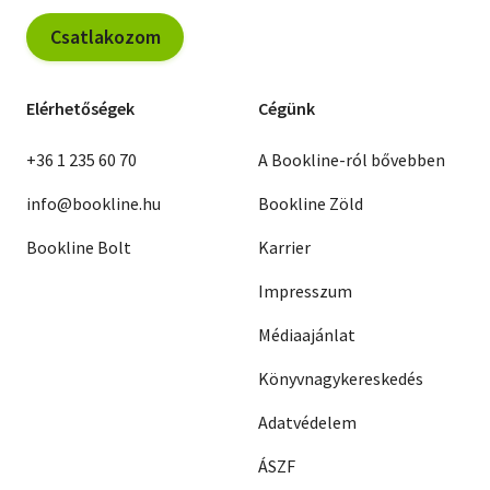
Csatlakozom
Elérhetőségek
Cégünk
+36 1 235 60 70
A Bookline-ról bővebben
info@bookline.hu
Bookline Zöld
Bookline Bolt
Karrier
Impresszum
Médiaajánlat
Könyvnagykereskedés
Adatvédelem
ÁSZF