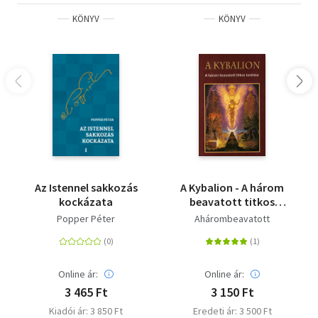
KÖNYV
KÖNYV
Az Istennel sakkozás
A Kybalion - A három
kockázata
beavatott titkos
tanítása
Popper Péter
Ahárombeavatott
Online ár:
Online ár:
3 465 Ft
3 150 Ft
Kiadói ár: 3 850 Ft
Eredeti ár: 3 500 Ft