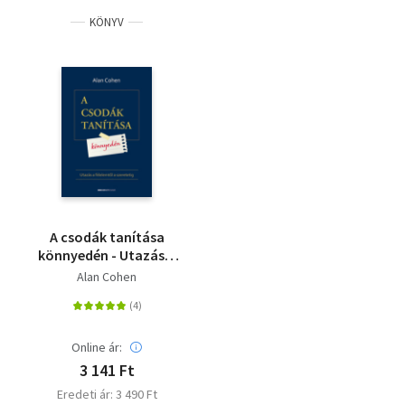
KÖNYV
A csodák tanítása
könnyedén - Utazás a
félelemtől a szeretetig
Alan Cohen
Online ár:
3 141 Ft
Eredeti ár: 3 490 Ft