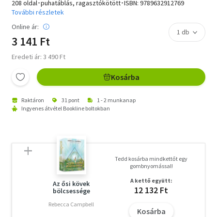
208 oldal･puhatáblás, ragasztókötött･ISBN:
9789632912769
További részletek
Online ár:
3 141 Ft
Eredeti ár: 3 490 Ft
Kosárba
Raktáron
31 pont
1 - 2 munkanap
Ingyenes átvétel Bookline boltokban
Tedd kosárba mindkettőt egy
gombnyomással!
A kettő együtt:
Az ősi kövek
12 132 Ft
bölcsessége
Rebecca Campbell
Kosárba