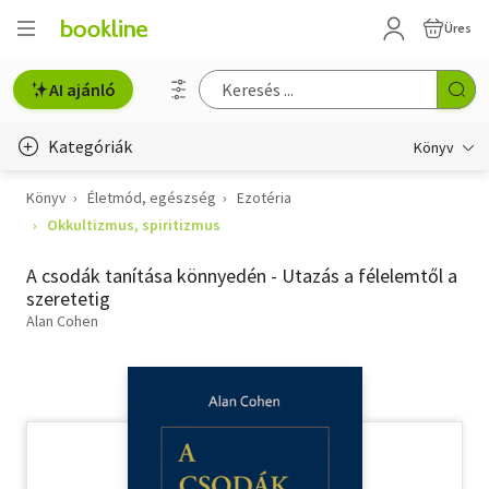
Üres
AI ajánló
Kategóriák
Könyv
Könyv
Életmód, egészség
Ezotéria
Életmód, egészség
Okkultizmus, spiritizmus
Erotika
A csodák tanítása könnyedén - Utazás a félelemtől a
Gyermek- és ifjúsági
szeretetig
Alan Cohen
Hobbi, szabadidő
Irodalom
Művészet
Szakkönyv