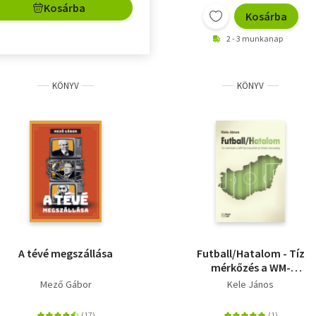
Kosárba
Kosárba
2 - 3 munkanap
KÖNYV
KÖNYV
A tévé megszállása
Futball/Hatalom - Tíz
mérkőzés a WM-
formációtól az Orbán-
Mező Gábor
Kele János
korszakig