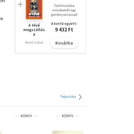
yet
Tedd kosárba
mindkettőt egy
gombnyomással!
ek
A kettő együtt:
A tévé
9 432 Ft
megszállás
a
Kosárba
Mező Gábor
de
ai
Teljes lista
KÖNYV
KÖNYV
KÖNYV