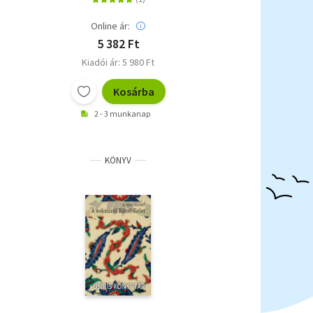
Online ár:
5 382 Ft
Kiadói ár: 5 980 Ft
Kosárba
2 - 3 munkanap
KÖNYV