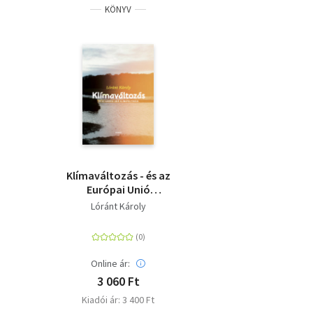
KÖNYV
Klímaváltozás - és az
Európai Unió
klímapolitikája
Lóránt Károly
Online ár:
3 060 Ft
Kiadói ár: 3 400 Ft