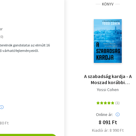
KÖNYV
or
zterelnök gondolatai az elmúlt 16
vő várható fejleményeiről.
A szabadság kardja - A
Moszad korábbi
igazgatója - Izrael, a
Yossi Cohen
Moszad és a titkos
háború
Online ár:
8 091 Ft
980 Ft
Kiadói ár: 8 990 Ft