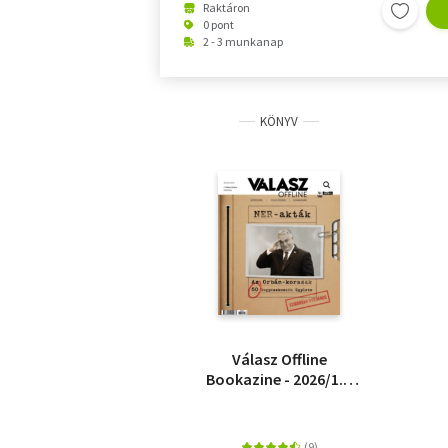
Raktáron
0 pont
2 - 3 munkanap
KÖNYV
Válasz Offline
Bookazine - 2026/1. -
NER-akták - Az Orbán-
korszak 50
legpiszkosabb ügylete