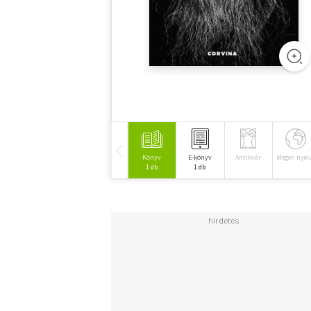
Könyv
E-könyv
Antikvár
Idegen nyel
1 db
1 db