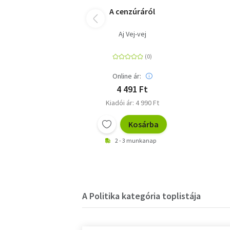
A cenzúráról
Aj Vej-vej
Online ár:
4 491 Ft
Kiadói ár: 4 990 Ft
Kosárba
2 - 3 munkanap
A Politika kategória toplistája