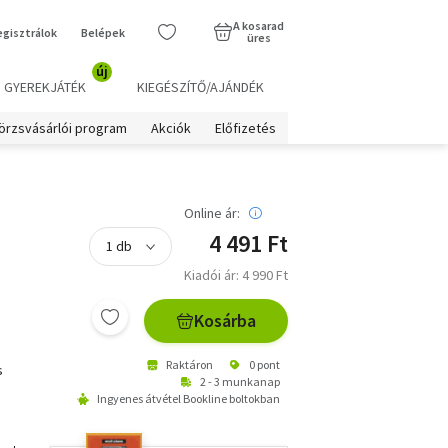
A kosarad
egisztrálok
Belépek
üres
új
GYEREKJÁTÉK
KIEGÉSZÍTŐ/AJÁNDÉK
örzsvásárlói program
Akciók
Előfizetés
Online ár:
4 491 Ft
Kiadói ár: 4 990 Ft
Kosárba
Raktáron
0 pont
s
2 - 3 munkanap
Ingyenes átvétel Bookline boltokban