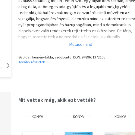
szólásszabadság mellett emel szót egy olyan korszakban, amel
a big data, a tömeges adatgyűjtés és a legújabb megfigyelési
technológiák határoznak meg. A cenzúráról című művében azt
vizsgálja, hogyan érvényesül a cenzúra mind az autoriter rezsim
nyílt propagandájában és hazugságában, mind a demokratikus
alapelveket valló rendszerek rejtettebb eszközeiben. Feltárja,
hogyan teremtettek a nemzetközi vállalatok, a kulturális
intézmények, a közösségi média és a "szabadság" ideológiája
termékeny talajt az új, még alattomosabb elnyomás számára. A
termékeny és sokoldalú Aj Vej-vej a legismertebb kortárs kínai
86 oldal･keménytábla, védőborító･ISBN:
9789631372106
művész és aktivista. Szobrász, festő, fotós, építész és filmes, 
További részletek
kerámiái, installációi, performanszai és írásai is világszerte
vű
Hangoskönyv
Film
Zene
népszerűek. Konceptuális művész, aki szabadon mozog a
különböző formanyelvek között, és igyekszik kapcsolatba hozni
egymással a kínai és a nyugati hagyományokat. Alkotásaival
érzékenyen reagál az emberi tragédiákra, a társadalmi és politik
igazságtalanságra. Művészete és aktivizmusa szervesen
Mit vettek még, akik ezt vették?
összefonódik, és az elnyomás elleni harc erőteljes közvetítője.
KÖNYV
KÖNYV
KÖNYV