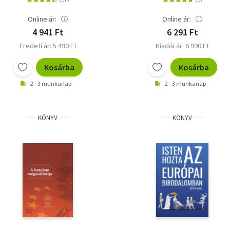
Online ár:
Online ár:
4 941 Ft
6 291 Ft
Eredeti ár: 5 490 Ft
Kiadói ár: 6 990 Ft
Kosárba
Kosárba
2 - 3 munkanap
2 - 3 munkanap
KÖNYV
KÖNYV