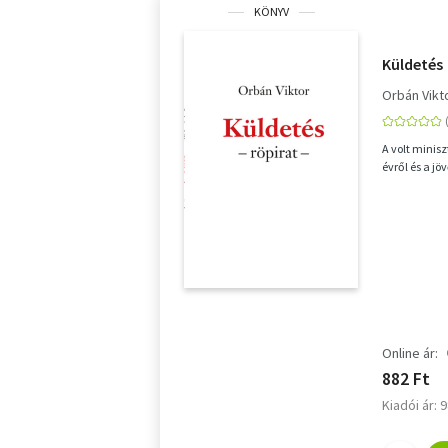
KÖNYV
Küldetés
Orbán Vikt
A volt minis
évről és a jö
Online ár:
882 Ft
Kiadói ár: 