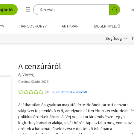
ajánló
R
YV
HANGOSKÖNYV
ANTIKVÁR
IDEGEN NYELVŰ
T
Segítség
A cenzúráról
Aj Vej-vej
Corvina Kiadó, 2026
Írj véleményt elsőként!
A láthatatlan és gyakran magától értetődőnek tartott cenzúra
világszerte jelenlévő erő, amelynek hátterében kereskedelmi é
politikai érdekek állnak. Aj Vej-vej, a kortárs művészet egyik
legbefolyásosabb alakja, saját bőrén tapasztalta meg ennek az
erőnek a hatalmát. Cselekvésre ösztönző írásában a