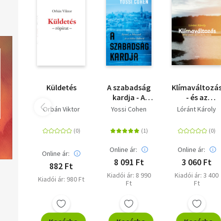
Küldetés
A szabadság
Klímaváltozá
kardja - A
- és az
Moszad
Európai Unió
Orbán Viktor
Yossi Cohen
Lóránt Károly
korábbi
klímapolitikáj
igazgatója -
Izrael, a
Moszad és a
Online ár:
Online ár:
Online ár:
titkos háború
8 091 Ft
3 060 Ft
882 Ft
Kiadói ár: 8 990
Kiadói ár: 3 400
Kiadói ár: 980 Ft
Ft
Ft