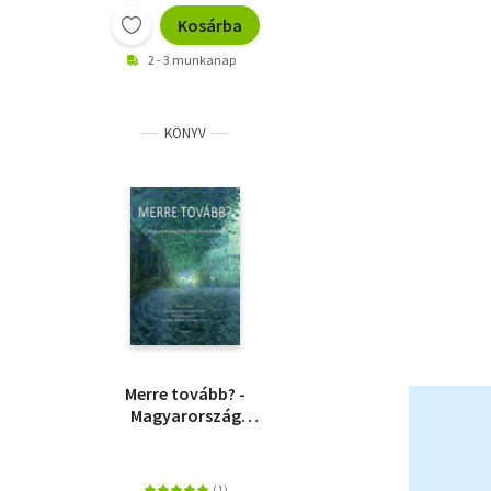
Kosárba
2 - 3 munkanap
KÖNYV
Merre tovább? -
Magyarország
helyzete és kilátásai