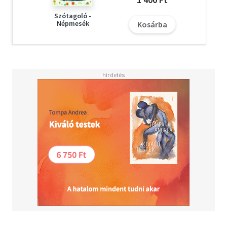
A kártyacsomagokat a gyerekek életkorának megfelelően
két csoportba soroltuk:
Szótagoló -
Népmesék
Kosárba
Agytekerő - Óvodás vagyok - óvodásoknak, 3-6 év
Agytekerő - Iskolába készülök - nagycsoportosoknak és 1.
osztályosoknak, 5-7 év
A sorozatban megtalálható:
AGYTEKERŐ - Óvodás vagyok - Számok és logika
AGYTEKERŐ - Óvodás vagyok - Növények és állatok
AGYTEKERŐ - Óvodás vagyok - Színek és formák
Ajánlott korosztály: 3-6 év
AGYTEKERŐ - Iskolába készülök - Koncentráció és logika