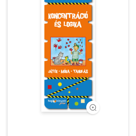
Szótár, nyelvkönyv
Tankönyv, segédkönyv
Társadalomtudomány
Természettudomány
Történelem
Vallás