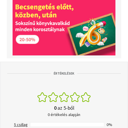
ÉRTÉKELÉSEK
0
az 5-ből
0 értékelés alapján
5 csillag
0%