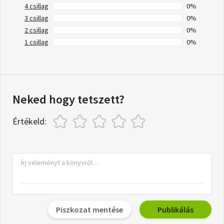
4 csillag
0%
3 csillag
0%
2 csillag
0%
1 csillag
0%
Neked hogy tetszett?
Értékeld:
Piszkozat mentése
Publikálás