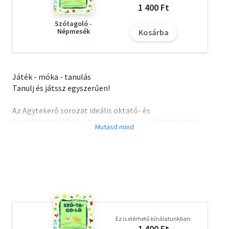
1 400 Ft
Szótagoló -
Népmesék
Kosárba
Játék - móka - tanulás
Tanulj és játssz egyszerűen!
Az Agytekerő sorozat ideális oktató- és
foglalkoztatójáték a hasonlóságok és a különbségek
felfedezésére, a rész-egész viszonyok felismerésére, és
bevezeti a gyerekeket a számok, a növények és állatok, a
logika világába. Együtt is, külön is játszható szórakoztató
időtöltés: a kártyalapok hátoldalát ellenőrizve szülő és
gyerek együtt örülhet a helyes megoldásoknak. Fontos
tudni: az Agytekerő kártyacsomagok első használatakor
fontos átbeszélni a gyerekekkel a biztonságos
zsinórvezetés technikáját.
Ez is elérhető kínálatunkban:
1 400 Ft