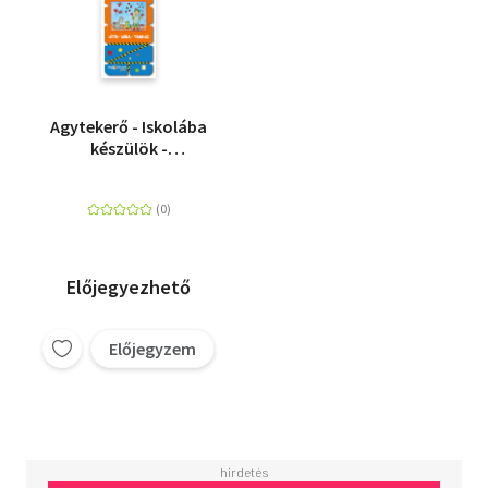
Agytekerő - Iskolába
készülök -
Koncentráció és
logika
Előjegyezhető
Előjegyzem