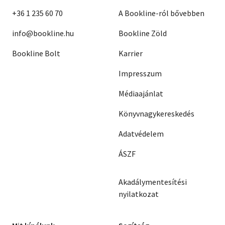
+36 1 235 60 70
A Bookline-ról bővebben
info@bookline.hu
Bookline Zöld
Bookline Bolt
Karrier
Impresszum
Médiaajánlat
Könyvnagykereskedés
Adatvédelem
ÁSZF
Akadálymentesítési
nyilatkozat