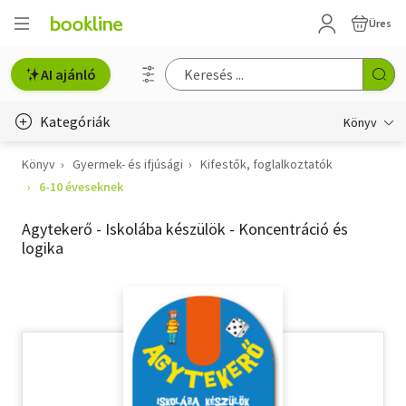
Üres
AI ajánló
Kategóriák
Könyv
Könyv
Gyermek- és ifjúsági
Kifestők, foglalkoztatók
Életmód, egészség
6-10 éveseknek
Erotika
Agytekerő - Iskolába készülök - Koncentráció és
Gyermek- és ifjúsági
logika
Hobbi, szabadidő
Irodalom
Művészet
Szakkönyv