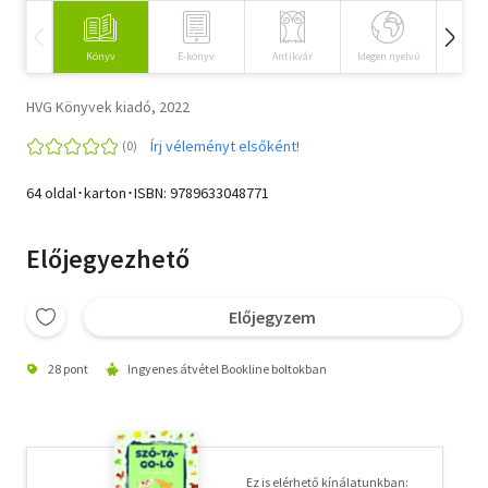
Könyv
E-könyv
Antikvár
Idegen nyelvű
Hangos
HVG Könyvek kiadó, 2022
Írj véleményt elsőként!
64 oldal･karton･ISBN:
9789633048771
Előjegyezhető
Előjegyzem
28 pont
Ingyenes átvétel Bookline boltokban
Ez is elérhető kínálatunkban: