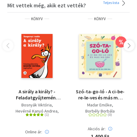
Teljes lista
Mit vettek még, akik ezt vették?
AGYTEKERŐ - Iskolába készülök - Virágok, levelek és
állatok
KÖNYV
KÖNYV
AGYTEKERŐ - Iskolába készülök - Óra és idő
Ajánlott korosztály: 5-7 év
%
A sirály a király? -
Szó-ta-go-ló - A ci-be-
Feladatgyűjtemény
re-le-ves és más me-
Bosnyák Viktória
sék - Szí-nez-he-tő raj-
Bosnyák Viktória
Madar Emőke
regényéhez
zok-kal
Hevérné Kanyó Andrea
Borbély Borbála
Dudás Győző
Akciós ár:
Online ár:
1 400 Ft