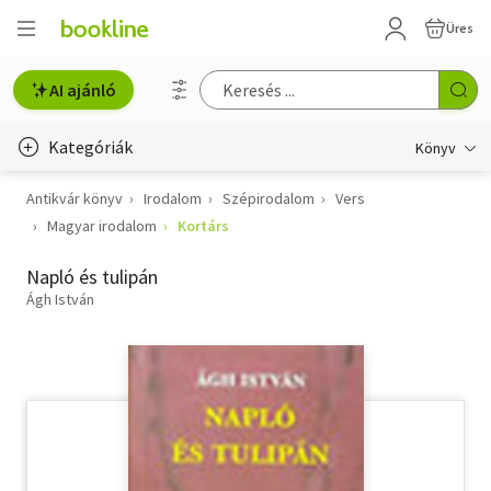
Üres
AI ajánló
Kategóriák
Könyv
Antikvár könyv
Irodalom
Szépirodalom
Vers
Életmód, egészség
Magyar irodalom
Kortárs
Erotika
Napló és tulipán
Gyermek- és ifjúsági
Ágh István
Hobbi, szabadidő
Irodalom
Művészet
Szakkönyv