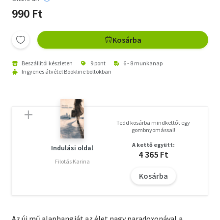
990 Ft
Kosárba
Beszállítói készleten
9 pont
6 - 8 munkanap
Ingyenes átvétel Bookline boltokban
Tedd kosárba mindkettőt egy
gombnyomással!
A kettő együtt:
Indulási oldal
4 365 Ft
Filotás Karina
Kosárba
Az új mű alaphangját az élet nagy paradoxonával,a