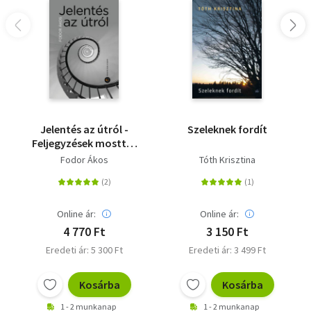
Jelentés az útról -
Szeleknek fordít
Feljegyzések mosttól
mostig
Fodor Ákos
Tóth Krisztina
Online ár:
Online ár:
4 770 Ft
3 150 Ft
Eredeti ár: 5 300 Ft
Eredeti ár: 3 499 Ft
Kosárba
Kosárba
1 - 2 munkanap
1 - 2 munkanap