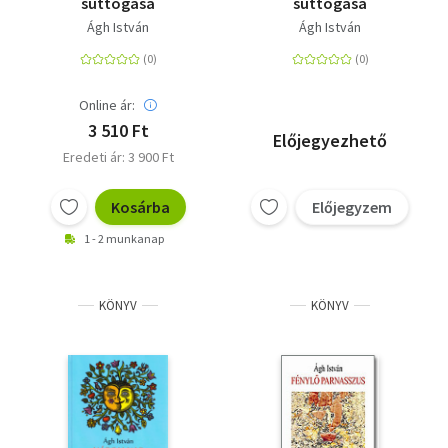
suttogása
suttogása
Ágh István
Ágh István
Online ár:
3 510 Ft
Előjegyezhető
Eredeti ár: 3 900 Ft
Kosárba
Előjegyzem
1 - 2 munkanap
KÖNYV
KÖNYV