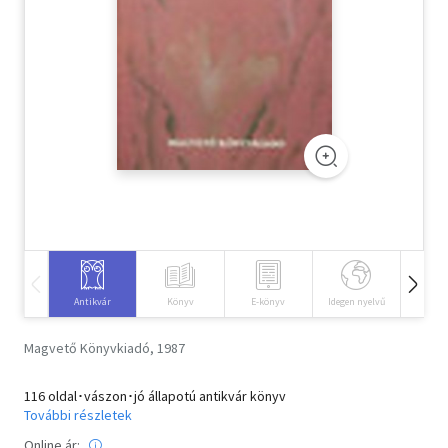
Szótár, nyelvkönyv
Tankönyv, segédkönyv
Társadalomtudomány
Természettudomány
Történelem
Vallás
Antikvár
Könyv
E-könyv
Idegen nyelvű
Hangos
Magvető Könyvkiadó, 1987
116 oldal･vászon･jó állapotú antikvár könyv
További részletek
Online ár: