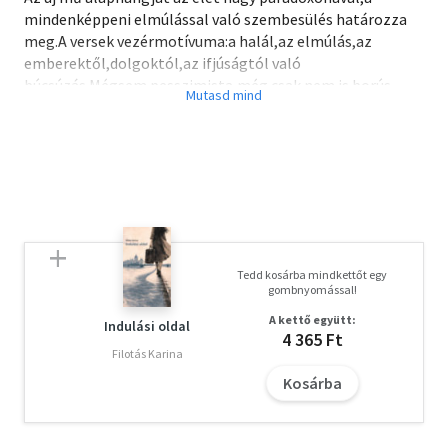
mindenképpeni elmúlással való szembesülés határozza
meg.A versek vezérmotívuma:a halál,az elmúlás,az
emberektől,dolgoktól,az ifjúságtól való
búcsúzás.Mégsem pesszimista,még csak nem is borús
vagy elégikus e líra hangütése-az élet szeretete ragyogja
be a költeményeket.
Tedd kosárba mindkettőt egy
gombnyomással!
A kettő együtt:
Indulási oldal
4 365 Ft
Filotás Karina
Kosárba