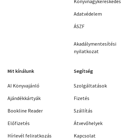
Könyvnagykereskedés
Adatvédelem
ÁSZF
Akadálymentesítési
nyilatkozat
Mit kínálunk
Segítség
AI Könyvajánló
Szolgáltatások
Ajándékkártyák
Fizetés
Bookline Reader
Szállítás
Előfizetés
Átvevőhelyek
Hírlevél feliratkozás
Kapcsolat