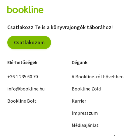
Csatlakozz Te is a könyvrajongók táborához!
Csatlakozom
Elérhetőségek
Cégünk
+36 1 235 60 70
A Bookline-ról bővebben
info@bookline.hu
Bookline Zöld
Bookline Bolt
Karrier
Impresszum
Médiaajánlat