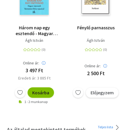
Három nap egy
Fénylő parnasszus
esztendő - Magyar
népmesék
Ágh István
Ágh István
Online ár:
Online ár:
3 497 Ft
2 500 Ft
Eredeti ár: 3 885 Ft
Kosárba
Előjegyzem
1 - 2 munkanap
Teljes lista
Az általad megtekintett termékek