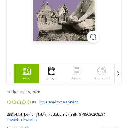
Szótár, nyelvkönyv
Tankönyv, segédkönyv
Társadalomtudomány
Természettudomány
Történelem
Vallás
Könyv
Antikvár
E-könyv
Idegen nyelvű
Hangos
Helikon Kiadó, 2026
Írj véleményt elsőként!
299 oldal･keménytábla, védőborító･ISBN:
9789636208134
További részletek