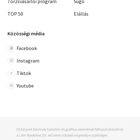
Törzsvásárlói program
Súgó
TOP 50
Elállás
Közösségi média
Facebook
Instagram
Tiktok
Youtube
Oldalaink bármely tartalmi és grafikai elemének felhasználásához
a Libri-Bookline Zrt. előzetes írásbeli engedélye szükséges.