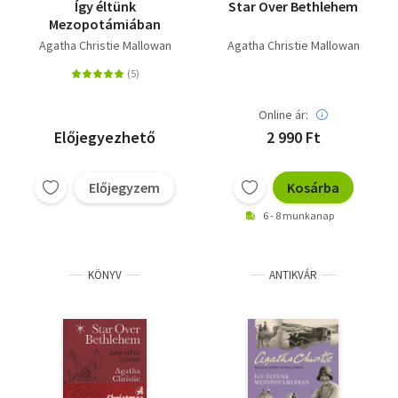
Így éltünk
Star Over Bethlehem
Mezopotámiában
Agatha Christie Mallowan
Agatha Christie Mallowan
Online ár:
Előjegyezhető
2 990 Ft
Előjegyzem
Kosárba
6 - 8 munkanap
KÖNYV
ANTIKVÁR