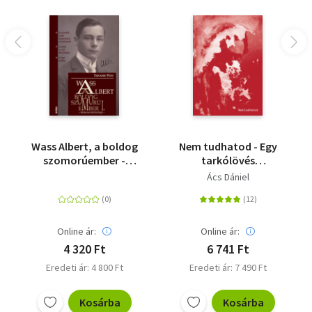
Wass Albert, a boldog
Nem tudhatod - Egy
szomorúember -
tarkólövés
Kétkezes élet(mű)rajz
meghamisítása
Ács Dániel
Online ár:
Online ár:
4 320 Ft
6 741 Ft
Eredeti ár: 4 800 Ft
Eredeti ár: 7 490 Ft
Kosárba
Kosárba