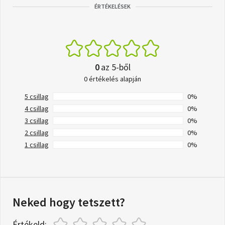
ÉRTÉKELÉSEK
0
az 5-ből
0 értékelés alapján
5 csillag
0%
4 csillag
0%
3 csillag
0%
2 csillag
0%
1 csillag
0%
Neked hogy tetszett?
Értékeld: