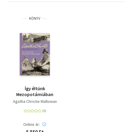
KÖNYV
Így éltünk
Mezopotámiában
Agatha Christie Mallowan
Online ár:
5 850 Ft