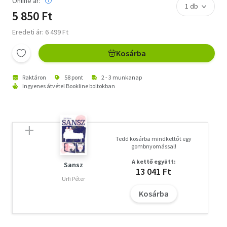
Online ár:
5 850 Ft
Eredeti ár: 6 499 Ft
Kosárba
Raktáron
58 pont
2 - 3 munkanap
Ingyenes átvétel Bookline boltokban
Tedd kosárba mindkettőt egy
gombnyomással!
A kettő együtt:
Sansz
13 041 Ft
Urfi Péter
Kosárba