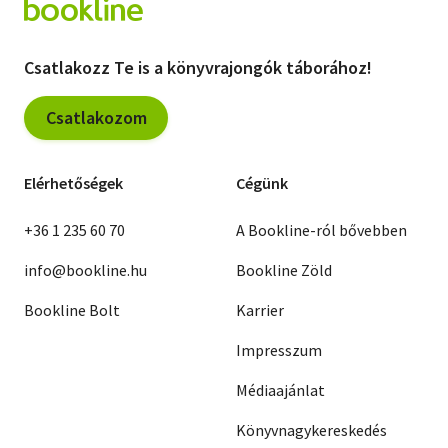
Csatlakozz Te is a könyvrajongók táborához!
Csatlakozom
Elérhetőségek
Cégünk
+36 1 235 60 70
A Bookline-ról bővebben
info@bookline.hu
Bookline Zöld
Bookline Bolt
Karrier
Impresszum
Médiaajánlat
Könyvnagykereskedés