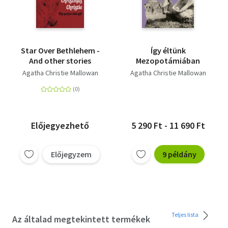
Star Over Bethlehem -
Így éltünk
And other stories
Mezopotámiában
Agatha Christie Mallowan
Agatha Christie Mallowan
Előjegyezhető
5 290 Ft - 11 690 Ft
Előjegyzem
9 példány
Teljes lista
Az általad megtekintett termékek