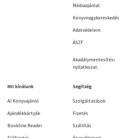
Médiaajánlat
Könyvnagykereskedés
Adatvédelem
ÁSZF
Akadálymentesítési
nyilatkozat
Mit kínálunk
Segítség
AI Könyvajánló
Szolgáltatások
Ajándékkártyák
Fizetés
Bookline Reader
Szállítás
Előfizetés
Átvevőhelyek