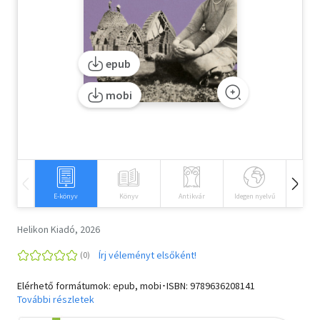
Szótár, nyelvkönyv
Tankönyv, segédkönyv
epub
Társadalomtudomány
mobi
Természettudomány
Történelem
Vallás
E-könyv
Könyv
Antikvár
Idegen nyelvű
Hangos
Helikon Kiadó, 2026
Írj véleményt elsőként!
Elérhető formátumok: epub, mobi･ISBN:
9789636208141
További részletek