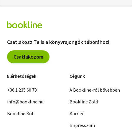
Csatlakozz Te is a könyvrajongók táborához!
Csatlakozom
Elérhetőségek
Cégünk
+36 1 235 60 70
A Bookline-ról bővebben
info@bookline.hu
Bookline Zöld
Bookline Bolt
Karrier
Impresszum