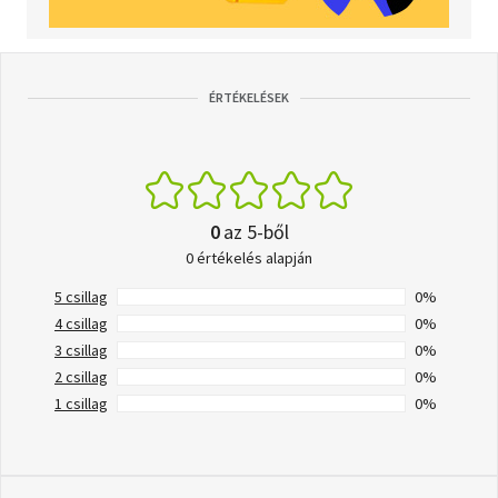
ÉRTÉKELÉSEK
0
az 5-ből
0 értékelés alapján
5 csillag
0%
4 csillag
0%
3 csillag
0%
2 csillag
0%
1 csillag
0%