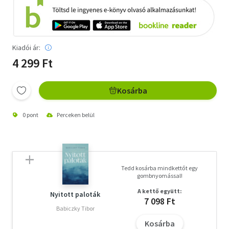
Kiadói ár:
4 299 Ft
Kosárba
0 pont
Perceken belül
Tedd kosárba mindkettőt egy
gombnyomással!
A kettő együtt:
Nyitott paloták
7 098 Ft
Babiczky Tibor
Kosárba