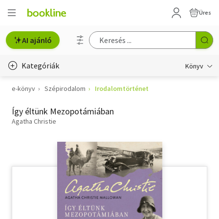
Üres
AI ajánló
Kategóriák
Könyv
e-könyv
Szépirodalom
Irodalomtörténet
Életmód, egészség
Így éltünk Mezopotámiában
Erotika
Agatha Christie
Gyermek- és ifjúsági
Hobbi, szabadidő
Irodalom
Művészet
Szakkönyv