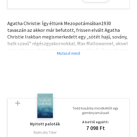
Agatha Christie: Így éltünk Mezopotámiában1930
tavaszán az akkor már befutott, frissen elvált Agatha
Christie Irakban megismerkedett egy „sötét hajú, sovány,
halk szavú” régészgyakornokkal, Max Mallowannel, akivel
még abban az évben összekötötte az életét. Ez pedig azt
jelentette, hogy a két világháború közt, különböző
régészeti expedíciók tagjaként bejárta az ókori
Mezopotámia számos lelőhelyét – európai szemnek
olykor hihetetlen kalandjait pedig természetesen le is
jegyezte. Az Így éltünk Mezopotámiában lapjain így
egyszerre kelhetünk útra a (távolról sem mindig) mesés
Keletre, és követhetjük végig egy angol Lady
kendőzetlenül őszinte, öniróniában gazdag találkozását
Tedd kosárba mindkettőt egy
egy vonzó és ismeretlen új világgal.
gombnyomással!
A letöltéssel kapcsolatos kérdésekre
itt
találhat választ.
A kettő együtt:
Nyitott paloták
7 098 Ft
Babiczky Tibor