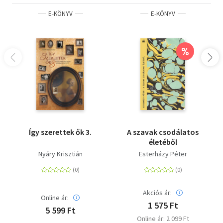
E-KÖNYV
E-KÖNYV
%
Így szerettek ők 3.
A szavak csodálatos
életéből
Nyáry Krisztián
Esterházy Péter
Akciós ár:
Online ár:
1 575 Ft
5 599 Ft
Online ár: 2 099 Ft