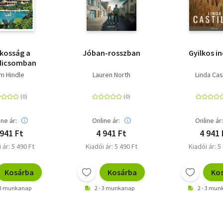
lkosság a
Jóban-rosszban
Gyilkos i
dicsomban
m Hindle
Lauren North
Linda Cast
ine ár:
Online ár:
Online ár
 941 Ft
4 941 Ft
4 941 
 ár: 5 490 Ft
Kiadói ár: 5 490 Ft
Kiadói ár: 5
Kosárba
Kosárba
Ko
 3 munkanap
2 - 3 munkanap
2 - 3 mu