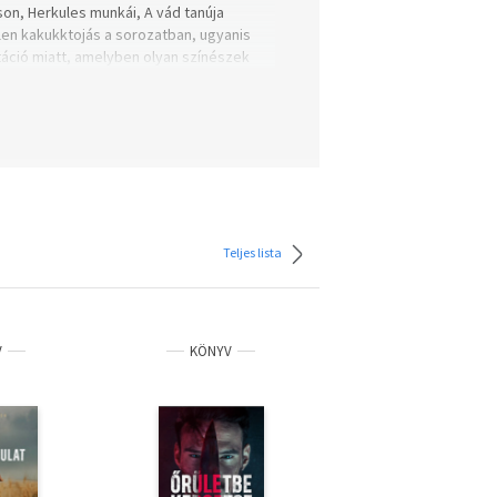
uson, Herkules munkái, A vád tanúja
len kakukktojás a sorozatban, ugyanis
táció miatt, amelyben olyan színészek
Penélope Cruz és Michelle Pfeiffer.
Teljes lista
V
KÖNYV
KÖNYV