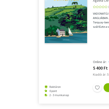
Agatha Chr
VADONATÚJ 
ANGLIÁBAN 
Torquay-ben 
szál fűzte a 
Agathát a vás
Online ár:
5 400 Ft
Kiadói ár: 
Raktáron
0 pont
2 - 3 munkanap