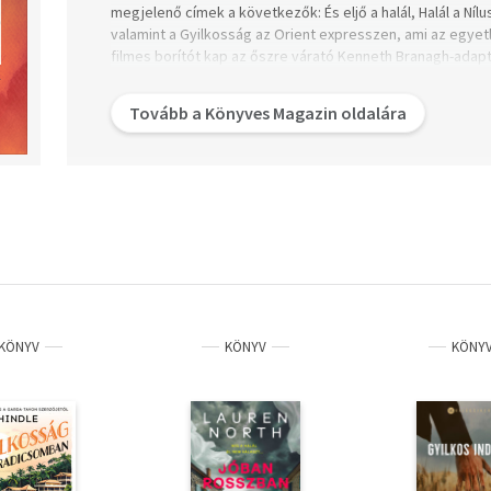
megjelenő címek a következők: És eljő a halál, Halál a Níl
valamint a Gyilkosság az Orient expresszen, ami az egyet
filmes borítót kap az őszre várató Kenneth Branagh-adap
vonatoznak, mint Judi Dench, Willem Dafoe, Johnny Depp, 
Hercule Poirot-t maga a rendező alakítja.
Tovább a Könyves Magazin oldalára
KÖNYV
KÖNYV
KÖNY