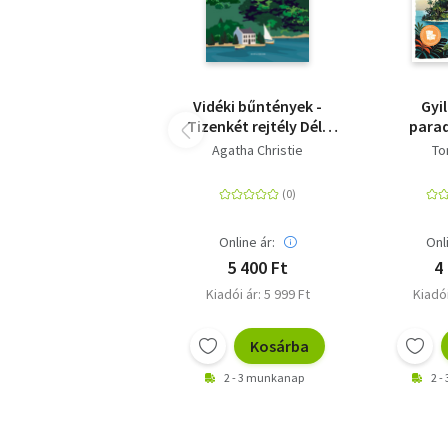
Vidéki bűntények -
Gyi
Tizenkét rejtély Dél-
para
Angliából
Agatha Christie
To
Online ár:
Onl
5 400 Ft
4
Kiadói ár: 5 999 Ft
Kiadói
Kosárba
2 - 3 munkanap
2 -