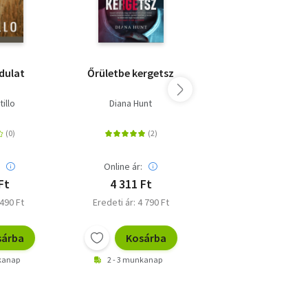
ndulat
Őrületbe kergetsz
Megőrülök érte
illo
Diana Hunt
Diana Hunt
:
Online ár:
Online ár:
Ft
4 311 Ft
5 301 Ft
 490 Ft
Eredeti ár: 4 790 Ft
Kiadói ár: 5 890 F
sárba
Kosárba
Kosárb
nkanap
2 - 3 munkanap
2 - 3 munkanap