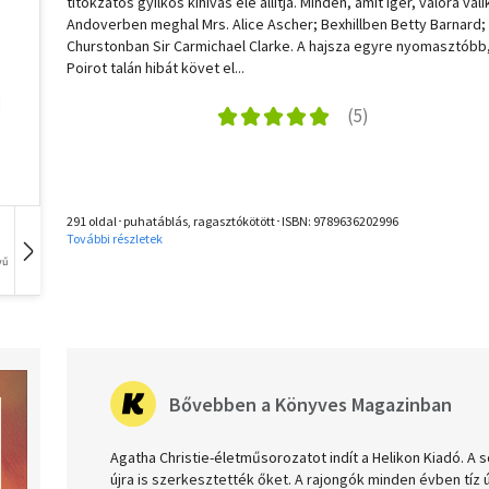
titokzatos gyilkos kihívás elé állítja. Minden, amit ígér, valóra váli
Andoverben meghal Mrs. Alice Ascher; Bexhillben Betty Barnard;
Churstonban Sir Carmichael Clarke. A hajsza egyre nyomasztóbb
Poirot talán hibát követ el...
291 oldal･puhatáblás, ragasztókötött･ISBN:
9789636202996
További részletek
vű
Film
Hangoskönyv
Zene
1 db
Bővebben a Könyves Magazinban
Agatha Christie-életműsorozatot indít a Helikon Kiadó. A s
újra is szerkesztették őket. A rajongók minden évben tíz 