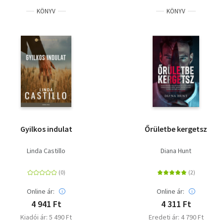
KÖNYV
KÖNYV
Gyilkos indulat
Őrületbe kergetsz
Linda Castillo
Diana Hunt
Online ár:
Online ár:
4 941 Ft
4 311 Ft
Kiadói ár: 5 490 Ft
Eredeti ár: 4 790 Ft