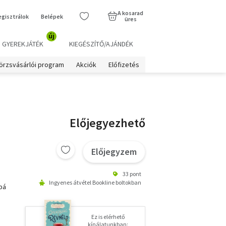
A kosarad
egisztrálok
Belépek
üres
új
GYEREKJÁTÉK
KIEGÉSZÍTŐ/AJÁNDÉK
örzsvásárlói program
Akciók
Előfizetés
Előjegyezhető
Előjegyzem
33 pont
Ingyenes átvétel Bookline boltokban
bá
a
Ez is elérhető
kínálatunkban: