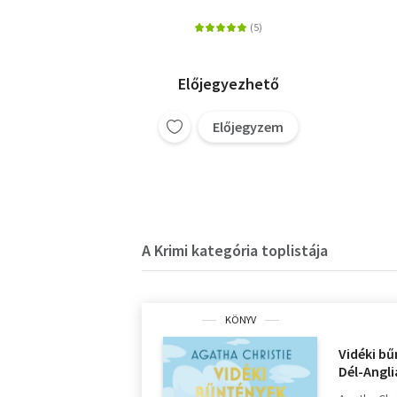
Előjegyezhető
Előjegyzem
A Krimi kategória toplistája
KÖNYV
Vidéki bű
Dél-Angl