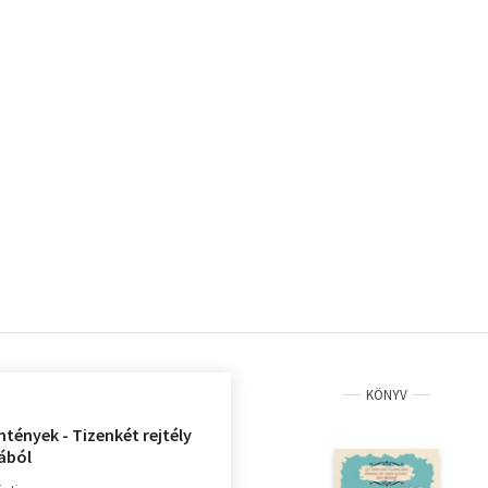
KÖNYV
ntények - Tizenkét rejtély
iából