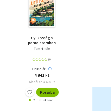
Gyilkosság a
paradicsomban
Tom Hindle
Online ár:
4 941 Ft
Kiadói ár: 5 490 Ft
Kosárba
2 - 3 munkanap