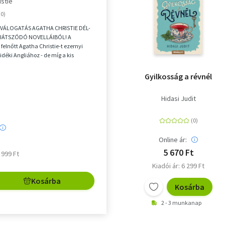
istie
VÁLOGATÁS AGATHA CHRISTIE DÉL-
JÁTSZÓDÓ NOVELLÁIBÓL! A
felnőtt Agatha Christie-t ezernyi
vidéki Angliához - de míg a kis
árok, regatták é...
Gyilkosság a révnél
Hidasi Judit
Online ár:
5 670 Ft
5 999 Ft
Kiadói ár: 6 299 Ft
Kosárba
Kosárba
2 - 3 munkanap