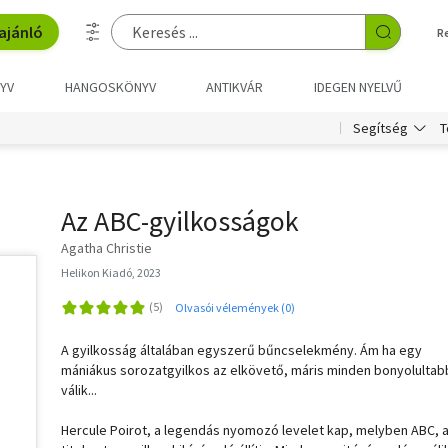
ajánló
R
YV
HANGOSKÖNYV
ANTIKVÁR
IDEGEN NYELVŰ
T
Segítség
Az ABC-gyilkosságok
Agatha Christie
Helikon Kiadó, 2023
Olvasói vélemények (0)
A gyilkosság általában egyszerű bűncselekmény. Ám ha egy
mániákus sorozatgyilkos az elkövető, máris minden bonyolultab
válik...
Hercule Poirot, a legendás nyomozó levelet kap, melyben ABC, 