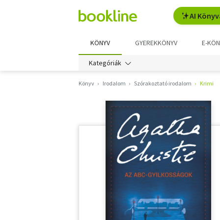
AI Könyv
KÖNYV
GYEREKKÖNYV
E-KÖN
Kategóriák
Könyv
Irodalom
Szórakoztató irodalom
Krimi