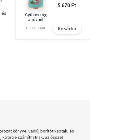
k:
5 670 Ft
, és
Gyilkosság
a révnél
Kosárba
Hidasi Judit
orozat könyvei vadiúj borítót kaptak, és
új kötetre számíthatnak, az ősszel