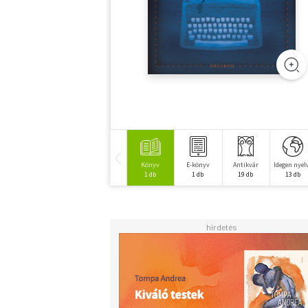
Könyv
E-könyv
Antikvár
Idegen nyel
1 db
1 db
19 db
13 db